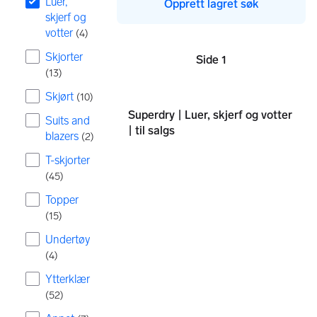
Luer,
Opprett lagret søk
skjerf og
votter
(
4
)
Skjorter
Side 1
Sider
(
13
)
Skjørt
(
10
)
Superdry | Luer, skjerf og votter
Suits and
| til salgs
blazers
(
2
)
T-skjorter
(
45
)
Topper
(
15
)
Undertøy
(
4
)
Ytterklær
(
52
)