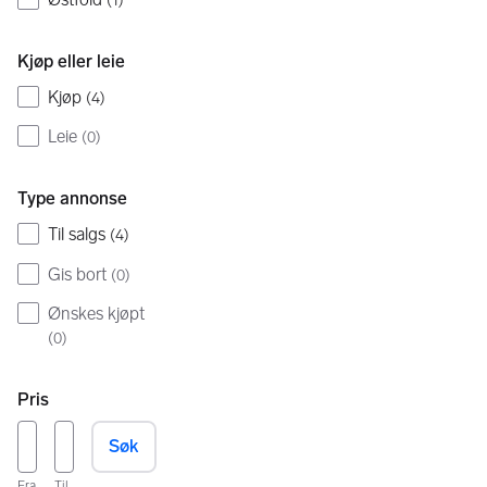
(
1
)
Kjøp eller leie
Kjøp
(
4
)
Leie
(
0
)
Type annonse
Til salgs
(
4
)
Gis bort
(
0
)
Ønskes kjøpt
(
0
)
Pris
Søk
Fra
Til