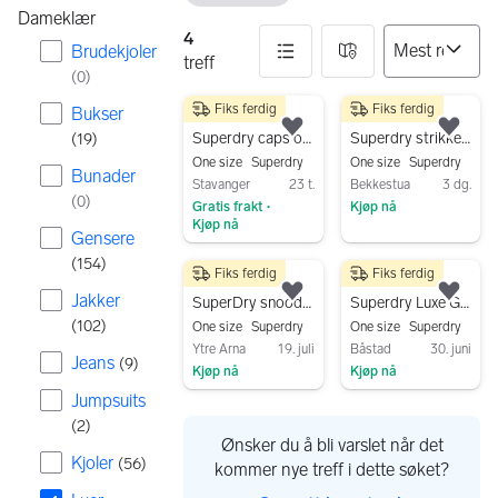
Dameklær
4
Brudekjoler
treff
(
0
)
Fiks ferdig
Fiks ferdig
Bukser
4 resultater
50 kr
120 kr
Legg til som favoritt.
Legg
Superdry caps one size rosa
Superdry strikket lue for dame/jente, dusty pink
(
19
)
One size
Superdry
One size
Superdry
Bunader
Stavanger
23 t.
Bekkestua
3 dg.
(
0
)
Gratis frakt
Kjøp nå
•
Kjøp nå
Gå til annonsen
Gensere
Gå til annonsen
(
154
)
Fiks ferdig
Fiks ferdig
250 kr
100 kr
Jakker
Legg til som favoritt.
Legg
SuperDry snood skjerf – unisex – blå/hvit
Superdry Luxe Grindle cap dame Str ONE SIZE
(
102
)
One size
Superdry
One size
Superdry
Ytre Arna
19. juli
Båstad
30. juni
Jeans
(
9
)
Kjøp nå
Kjøp nå
Gå til annonsen
Gå til annonsen
Jumpsuits
(
2
)
Ønsker du å bli varslet når det
Kjoler
(
56
)
kommer nye treff i dette søket?