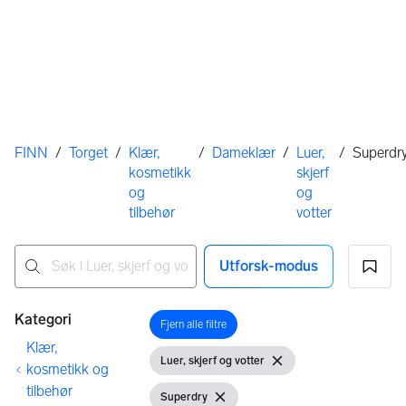
Her er du
FINN
/
Torget
/
Klær,
/
Dameklær
/
Luer,
/
Superdr
kosmetikk
skjerf
og
og
tilbehør
votter
Utforsk-modus
Ingen resultater
Filtre
Kategori
Fjern alle filtre
Åpne filter
Klær,
Luer, skjerf og votter
Vis filter
Fjern filter
kosmetikk og
tilbehør
Superdry
Vis filter
Fjern filter