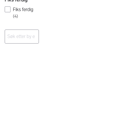
Fiks ferdig
(
4
)
Ingen resultater