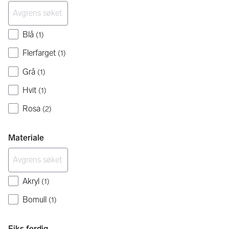
Blå
(
1
)
Flerfarget
(
1
)
Grå
(
1
)
Hvit
(
1
)
Rosa
(
2
)
Materiale
Akryl
(
1
)
Bomull
(
1
)
Fiks ferdig