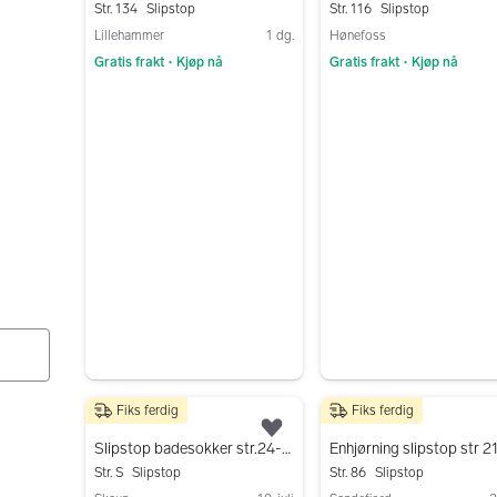
Str. 134
Slipstop
Str. 116
Slipstop
Lillehammer
1 dg.
Hønefoss
Gratis frakt
Kjøp nå
Gratis frakt
Kjøp nå
•
•
Gå til annonsen
Gå til annonsen
Fiks ferdig
Fiks ferdig
50 kr
120 kr
Legg til som favoritt.
Slipstop badesokker str.24-26
Enhjørning slipstop str 2
Str. S
Slipstop
Str. 86
Slipstop