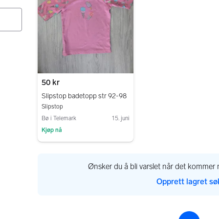
50 kr
Slipstop badetopp str 92-98
Slipstop
Bø i Telemark
15. juni
Kjøp nå
Gå til annonsen
Ønsker du å bli varslet når det kommer n
Opprett lagret sø