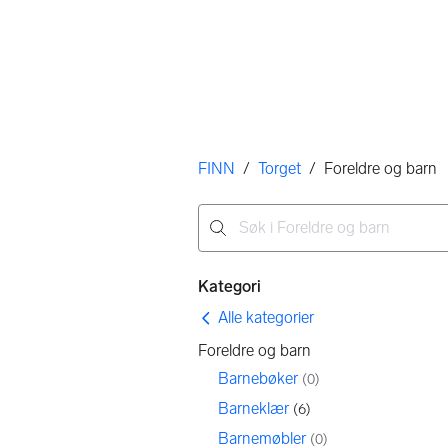
Her er du
FINN
/
Torget
/
Foreldre og barn
Ingen resultater
Filtre
Kategori
Alle kategorier
Foreldre og barn
Barnebøker
(
0
)
Barneklær
(
6
)
Barnemøbler
(
0
)