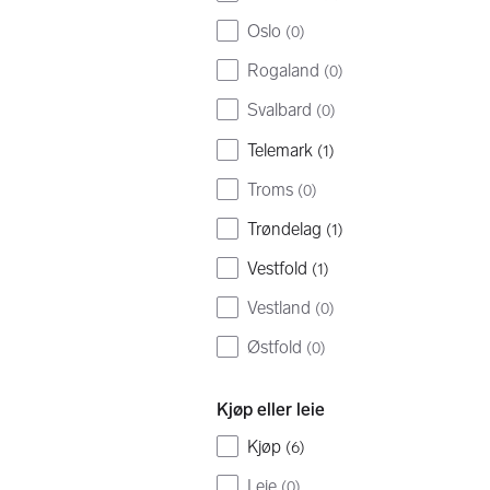
Oslo
(
0
)
Rogaland
(
0
)
Svalbard
(
0
)
Telemark
(
1
)
Troms
(
0
)
Trøndelag
(
1
)
Vestfold
(
1
)
Vestland
(
0
)
Østfold
(
0
)
Kjøp eller leie
Kjøp
(
6
)
Leie
(
0
)