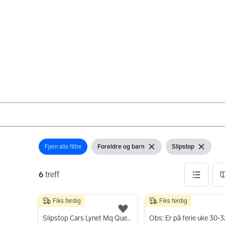
Fjern alle filtre
Foreldre og barn
Slipstop
Åpne filter
Vis filter
Fjern filter
Vis filter
Fjern filter
6
treff
Fiks ferdig
Fiks ferdig
6 resultater
150 kr
44 kr
Legg til som favoritt.
Slipstop Cars Lynet Mq Queen Strand shorts str. 128-134 / 8-9 år