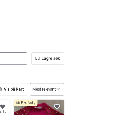
Lagre søk
Vis på kart
Fiks ferdig
Legg til som favoritt.
Legg til som favoritt.
Obs: Er på ferie uke 30-32 Topolino regnjakke jente str 116 rosa med hester