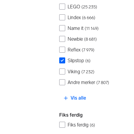
LEGO
(
25 235
)
Lindex
(
6 666
)
Name it
(
11 149
)
Newbie
(
8 681
)
Reflex
(
7 979
)
Slipstop
(
6
)
Viking
(
7 232
)
Andre merker
(
7 807
)
Vis alle
Fiks ferdig
Fiks ferdig
(
6
)