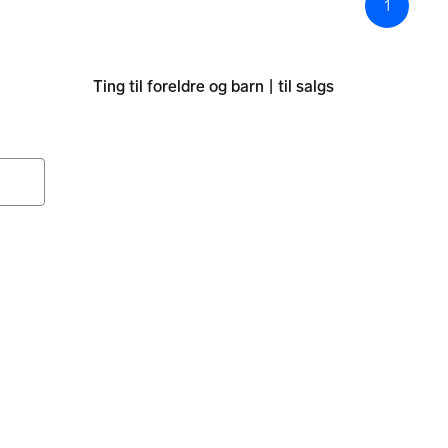
1
Sid
Ting til foreldre og barn | til salgs