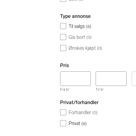
Type annonse
Til salgs
(
6
)
Gis bort
(
0
)
Ønskes kjøpt
(
0
)
Pris
Fra kr
Til kr
Privat/forhandler
Forhandler
(
0
)
Privat
(
6
)