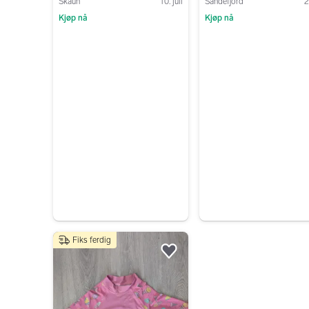
Skaun
10. juli
Sandefjord
2
Kjøp nå
Kjøp nå
Gå til annonsen
Gå til annonsen
Fiks ferdig
Legg til som favoritt.