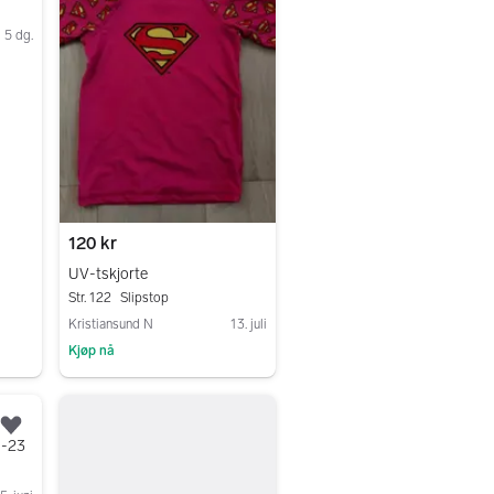
5 dg.
120 kr
UV-tskjorte
Str. 122
Slipstop
Kristiansund N
13. juli
Kjøp nå
Gå til annonsen
Legg til som favoritt.
1-23