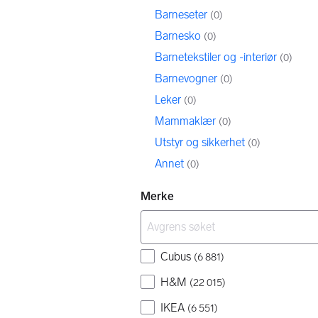
Barneseter
(
0
)
Barnesko
(
0
)
Barnetekstiler og -interiør
(
0
)
Barnevogner
(
0
)
Leker
(
0
)
Mammaklær
(
0
)
Utstyr og sikkerhet
(
0
)
Annet
(
0
)
Merke
Cubus
(
6 881
)
H&M
(
22 015
)
IKEA
(
6 551
)