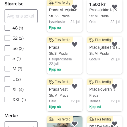
Fiks ferdig
Størrelse
1 400 kr
1 500 kr
Legg til som favoritt.
Legg
Prada ytterjakke / kåpe
Prada jakke tg.52 herre (M)
Str. 56
Prada
Str. M
Prada
Lysekloster
24. juli
Oslo
22. juli
48
Kjøp nå
(
1
)
Gå til annonsen
Gå til annonsen
52
(
2
)
Fiks ferdig
Fiks ferdig
7 000 kr
3 000 kr
Legg til som favoritt.
Legg
Prada
Prada jakke fra str 52
56
(
2
)
Str. S
Prada
Str. M
Prada
S
(
1
)
Hauglandshella
Godvik
21. juli
22. juli
Gå til annonsen
M
(
7
)
Kjøp nå
Gå til annonsen
L
(
2
)
Fiks ferdig
Fiks ferdig
3 499 kr
9 000 kr
Legg til som favoritt.
Legg
XL
Prada Vest
Prada overshirt
(
4
)
Str. M
Prada
Prada
XXL
(
1
)
Oslo
19. juli
Tromsø
19. juli
Kjøp nå
Kjøp nå
Gå til annonsen
Gå til annonsen
Merke
Fiks ferdig
Fiks ferdig
1 250 kr
Legg til som favoritt.
Legg
PRADA Windbreaker zip hoodie *Redusert pris*