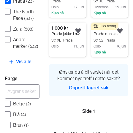
Prada
(
23
)
Prada
Str. XL
Prada
Oslo
17. juni
Hønefoss
15. juni
The North
Kjøp nå
Kjøp nå
Face
(
337
)
Gå til annonsen
Gå til annonsen
Fiks ferdig
1 000 kr
2 500 kr
Zara
(
508
)
Legg til som favoritt.
Legg
Prada jakke i mørk brun
Prada dunjakke str. 52 / L
Andre
Str. XL
Prada
Str. 52
Prada
merker
(
632
)
Oslo
11. juni
Oslo
9. juni
Kjøp nå
Gå til annonsen
Gå til annonsen
Vis alle
Ønsker du å bli varslet når det
Farge
kommer nye treff i dette søket?
Opprett lagret søk
Beige
(
2
)
Side 1
Sider
Blå
(
4
)
Brun
(
1
)