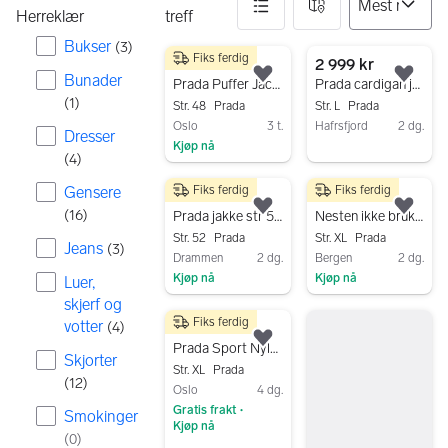
Herreklær
treff
Bukser
(
3
)
Fiks ferdig
23 resultater
10 000 kr
2 999 kr
Bunader
Legg til som favoritt.
Legg
Prada Puffer Jacket
Prada cardigan jakke
(
1
)
Str. 48
Prada
Str. L
Prada
Oslo
3 t.
Hafrsfjord
2 dg.
Dresser
Kjøp nå
Gå til annonsen
(
4
)
Gå til annonsen
Gensere
Fiks ferdig
Fiks ferdig
5 000 kr
7 300 kr
Legg til som favoritt.
Legg
(
16
)
Prada jakke str 52 blå herre
Nesten ikke brukt Prada gore-tex frakk
Str. 52
Prada
Str. XL
Prada
Jeans
(
3
)
Drammen
2 dg.
Bergen
2 dg.
Kjøp nå
Kjøp nå
Luer,
Gå til annonsen
Gå til annonsen
skjerf og
Fiks ferdig
votter
(
4
)
3 799 kr
Legg til som favoritt.
Prada Sport Nylon Puffer Size 56
Skjorter
Str. XL
Prada
(
12
)
Oslo
4 dg.
Gratis frakt
•
Smokinger
Kjøp nå
(
0
)