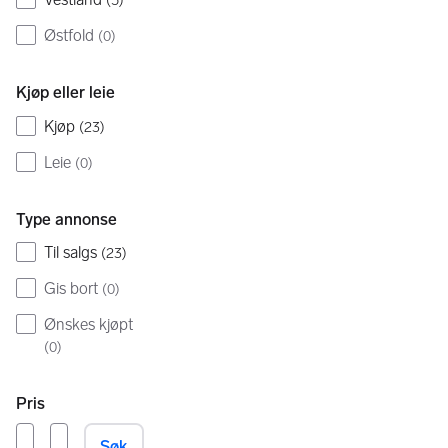
(
5
)
Østfold
(
0
)
Kjøp eller leie
Kjøp
(
23
)
Leie
(
0
)
Type annonse
Til salgs
(
23
)
Gis bort
(
0
)
Ønskes kjøpt
(
0
)
Pris
Søk