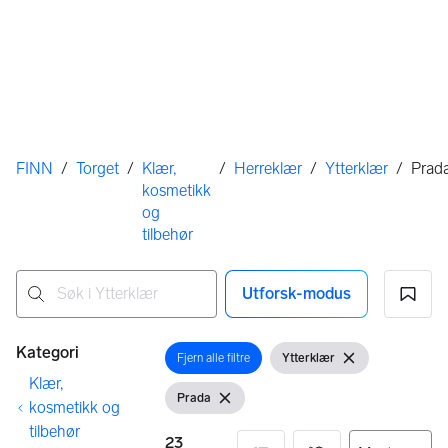
Her er du
FINN
/
Torget
/
Klær,
/
Herreklær
/
Ytterklær
/
Prad
kosmetikk
og
tilbehør
Utforsk-modus
Ingen resultater
Filtre
Kategori
Fjern alle filtre
Ytterklær
Åpne filter
Vis filter
Fjern filter
Klær,
Prada
Vis filter
Fjern filter
kosmetikk og
tilbehør
23