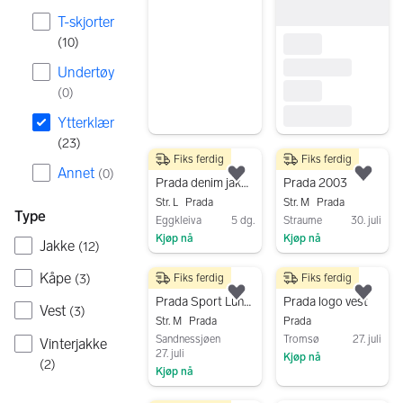
Gå til annonsen
T-skjorter
(
10
)
Undertøy
(
0
)
Ytterklær
(
23
)
Fiks ferdig
Fiks ferdig
1 500 kr
4 000 kr
Annet
(
0
)
Legg til som favoritt.
Legg
Prada denim jakke str L
Prada 2003
Str. L
Prada
Str. M
Prada
Type
Eggkleiva
5 dg.
Straume
30. juli
Kjøp nå
Kjøp nå
Jakke
(
12
)
Gå til annonsen
Gå til annonsen
Kåpe
Fiks ferdig
Fiks ferdig
(
3
)
3 200 kr
5 850 kr
Legg til som favoritt.
Legg
Prada Sport Luna Rossa 2003
Prada logo vest
Vest
(
3
)
Str. M
Prada
Prada
Sandnessjøen
Tromsø
27. juli
Vinterjakke
27. juli
Kjøp nå
(
2
)
Kjøp nå
Gå til annonsen
Gå til annonsen