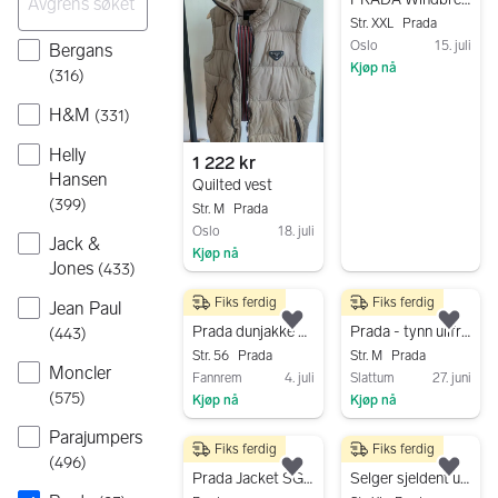
Str. XXL
Prada
Oslo
15. juli
Bergans
Kjøp nå
(
316
)
Gå til annonsen
H&M
(
331
)
Helly
1 222 kr
Hansen
Quilted vest
(
399
)
Str. M
Prada
Oslo
18. juli
Jack &
Kjøp nå
Jones
(
433
)
Gå til annonsen
Fiks ferdig
Fiks ferdig
Jean Paul
4 500 kr
16 000 kr
Legg til som favoritt.
Legg
Prada dunjakke – modell SGA252 – Str. XXL – Collectors item
Prada - tynn ullfrakk
(
443
)
Str. 56
Prada
Str. M
Prada
Moncler
Fannrem
4. juli
Slattum
27. juni
(
575
)
Kjøp nå
Kjøp nå
Gå til annonsen
Gå til annonsen
Parajumpers
Fiks ferdig
Fiks ferdig
9 000 kr
2 500 kr
(
496
)
Legg til som favoritt.
Legg
Prada Jacket SGV751 – Luxury
Selger sjeldent utgave av Prada Re-Nylon jakke selges billig!