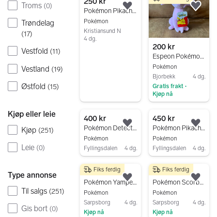
250 kr
Troms
(
0
)
Legg til som favoritt.
Legg
Pokémon Pikachu og Charizard kosedyr + Woody figur
Pokémon
Trøndelag
Kristiansund N
(
17
)
4 dg.
200 kr
Gå til annonsen
Vestfold
(
11
)
Espeon Pokémon plysj
Pokémon
Vestland
(
19
)
Bjorbekk
4 dg.
Østfold
(
15
)
Gratis frakt
•
Kjøp nå
Gå til annonsen
Kjøp eller leie
400 kr
450 kr
Legg til som favoritt.
Legg
Pokémon Detective Pikachu kosebamse
Pokémon Pikachu kosedyr stor
Kjøp
(
251
)
Pokémon
Pokémon
Leie
(
0
)
Fyllingsdalen
4 dg.
Fyllingsdalen
4 dg.
Gå til annonsen
Gå til annonsen
Fiks ferdig
Fiks ferdig
75 kr
50 kr
Type annonse
Legg til som favoritt.
Legg
Pokémon Yamper kosedyr plush figur
Pokémon Scorbunny kosedyr plush
Til salgs
(
251
)
Pokémon
Pokémon
Sarpsborg
4 dg.
Sarpsborg
4 dg.
Gis bort
(
0
)
Kjøp nå
Kjøp nå