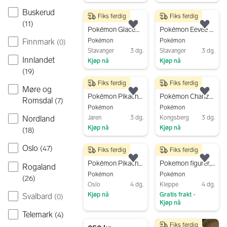
Gå til annonsen
Gå til annonsen
Buskerud
Fiks ferdig
Fiks ferdig
350 kr
450 kr
(
11
)
Legg til som favoritt.
Legg
Pokémon Glaceon kosedyr plush bamse stor 30cm/12”
Pokémon Eevee kosedyr plush bamse stor 30cm/12”
Finnmark
Pokémon
Pokémon
(
0
)
Stavanger
3 dg.
Stavanger
3 dg.
Innlandet
Kjøp nå
Kjøp nå
(
19
)
Gå til annonsen
Gå til annonsen
Fiks ferdig
Fiks ferdig
100 kr
200 kr
Møre og
Legg til som favoritt.
Legg
Pokémon Pikachu kosedyr
Pokémon Charizard figur – original Jazwares – svært god stand
Romsdal
(
7
)
Pokémon
Pokémon
Jaren
3 dg.
Kongsberg
3 dg.
Nordland
Kjøp nå
Kjøp nå
(
18
)
Gå til annonsen
Gå til annonsen
Oslo
(
47
)
Fiks ferdig
Fiks ferdig
350 kr
675 kr
Legg til som favoritt.
Legg
Pokémon Pikachu Pichu Raichu kosedyr og nøkkelring
Pokemon figurer, bamser og pins.
Rogaland
Pokémon
Pokémon
(
26
)
Oslo
4 dg.
Kleppe
4 dg.
Kjøp nå
Gratis frakt
Svalbard
(
0
)
•
Kjøp nå
Gå til annonsen
Telemark
(
4
)
Gå til annonsen
Fiks ferdig