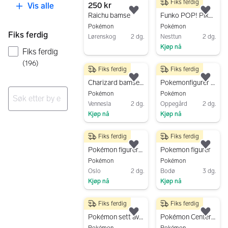
Fiks ferdig
250 kr
80 kr
Vis alle
Legg til som favoritt.
Legg
Raichu bamse
Funko POP! Pikachu
Pokémon
Pokémon
Fiks ferdig
Lørenskog
2 dg.
Nesttun
2 dg.
Kjøp nå
Gå til annonsen
Fiks ferdig
Gå til annonsen
(
196
)
Fiks ferdig
Fiks ferdig
129 kr
300 kr
Legg til som favoritt.
Legg
Charizard bamse/plush – liten og myk
Pokemonfigurer selges for 300 kr
Pokémon
Pokémon
Vennesla
2 dg.
Oppegård
2 dg.
Kjøp nå
Kjøp nå
Ingen resultater
Gå til annonsen
Gå til annonsen
Fiks ferdig
Fiks ferdig
300 kr
300 kr
Legg til som favoritt.
Legg
Pokémon figurer Arcanine og Glaceon
Pokemon figurer
Pokémon
Pokémon
Oslo
2 dg.
Bodø
3 dg.
Kjøp nå
Kjøp nå
Gå til annonsen
Gå til annonsen
Fiks ferdig
Fiks ferdig
4 500 kr
700 kr
Legg til som favoritt.
Legg
Pokémon sett av 9 stor 30cm/12” - Takara Tommy
Pokémon Center Original Alolan Ninetales kosedyr plush stor 30cm/12”
Pokémon
Pokémon