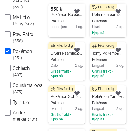
Surprise
Gå til annonsen
Gå til annonsen
(
663
)
Fiks ferdig
350 kr
150 kr
Legg til som favoritt.
Legg
Pokémon Bulbasaur kosedyr grønn
Pokemon bamser
My Little
Pokémon
Pokémon
Pony
(
404
)
Loddefjord
1 dg.
Ulset
2 dg.
Kjøp nå
Gå til annonsen
Paw Patrol
Gå til annonsen
(
358
)
Fiks ferdig
Fiks ferdig
300 kr
150 kr
Pokémon
Legg til som favoritt.
Legg
Diverse samleobjekt Pikachu pokemon detektive film
Tomy Pokémon Eevee 2017 mod
(
251
)
Pokémon
Pokémon
Oslo
2 dg.
Lyngdal
2 dg.
Schleich
Gratis frakt
Gratis frakt
•
•
(
407
)
Kjøp nå
Kjøp nå
Gå til annonsen
Gå til annonsen
Squishmallows
Fiks ferdig
Fiks ferdig
100 kr
100 kr
(
875
)
Legg til som favoritt.
Legg
Pokémon Sobble kosedyr 20 cm
Pokémon Yamper kosedyr 20 cm
Ty
(
1 153
)
Pokémon
Pokémon
Lyngdal
2 dg.
Lyngdal
2 dg.
Andre
Gratis frakt
Gratis frakt
•
•
merker
(
401
)
Kjøp nå
Kjøp nå
Gå til annonsen
Gå til annonsen