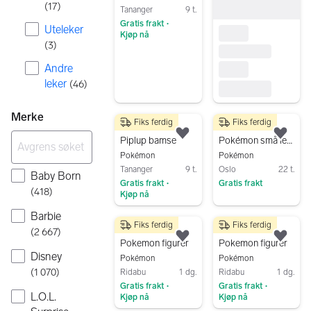
(
17
)
Tananger
9 t.
Gratis frakt
•
Uteleker
Kjøp nå
(
3
)
Gå til annonsen
Andre
leker
(
46
)
Merke
Fiks ferdig
Fiks ferdig
150 kr
200 kr
Legg til som favoritt.
Legg
Piplup bamse
Pokémon små leker / figurer med shimmer 8 stk 2018
Pokémon
Pokémon
Tananger
9 t.
Oslo
22 t.
Baby Born
Gratis frakt
Gratis frakt
•
(
418
)
Kjøp nå
Gå til annonsen
Gå til annonsen
Barbie
Fiks ferdig
Fiks ferdig
100 kr
100 kr
(
2 667
)
Legg til som favoritt.
Legg
Pokemon figurer
Pokemon figurer
Disney
Pokémon
Pokémon
(
1 070
)
Ridabu
1 dg.
Ridabu
1 dg.
Gratis frakt
Gratis frakt
•
•
L.O.L.
Kjøp nå
Kjøp nå