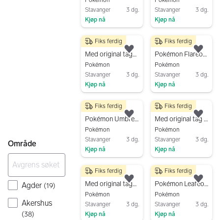
Stavanger
3 dg.
Stavanger
3 dg.
Kjøp nå
Kjøp nå
Gå til annonsen
Gå til annonsen
Fiks ferdig
Fiks ferdig
600 kr
450 kr
Legg til som favoritt.
Legg
Med original tag- Pokémon Jolteon kosedyr bamse stor 30cm/12”
Pokémon Flareon kosedyr stor 30cm/12”
Pokémon
Pokémon
Stavanger
3 dg.
Stavanger
3 dg.
Kjøp nå
Kjøp nå
Gå til annonsen
Gå til annonsen
Fiks ferdig
Fiks ferdig
350 kr
650 kr
Legg til som favoritt.
Legg
Pokémon Umbreon kosedyr / plush stor 30cm/12”
Med original tag - Pokémon Sylveon kosedyr stor bamse 30cm/12”
Pokémon
Pokémon
Stavanger
3 dg.
Stavanger
3 dg.
Område
Kjøp nå
Kjøp nå
Gå til annonsen
Gå til annonsen
Fiks ferdig
Fiks ferdig
650 kr
450 kr
Legg til som favoritt.
Legg
Med original tag- Pokémon Espeon kosedyr plush bamse stor 30cm/12”
Pokémon Leafeon kosedyr plush stor bamse 30cm/12”
Agder
(
19
)
Pokémon
Pokémon
Akershus
Stavanger
3 dg.
Stavanger
3 dg.
(
38
)
Kjøp nå
Kjøp nå