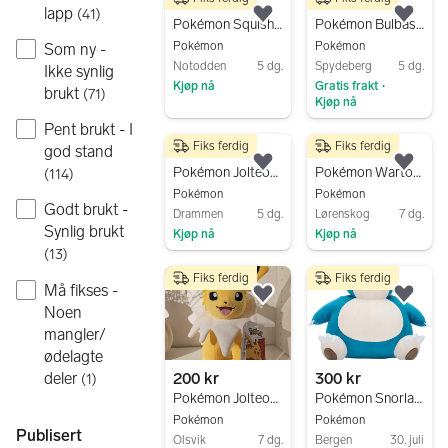
1 499 kr
300 kr
lapp
(
41
)
Legg til som favoritt.
Legg
Pokémon Squishmallows Marill stor kosebamse
Pokémon Bulbasaur julebamse
Pokémon
Pokémon
Som ny -
Notodden
5 dg.
Spydeberg
5 dg.
Ikke synlig
Kjøp nå
Gratis frakt
•
brukt
(
71
)
Kjøp nå
Gå til annonsen
Gå til annonsen
Pent brukt - I
Fiks ferdig
Fiks ferdig
god stand
250 kr
300 kr
Legg til som favoritt.
Legg
Pokémon Jolteon-bamse - Pokémon Dolls
Pokémon Wartortle kosedyr fra Pokémon Center Japan
(
114
)
Pokémon
Pokémon
Godt brukt -
Drammen
5 dg.
Lørenskog
7 dg.
Synlig brukt
Kjøp nå
Kjøp nå
(
13
)
Gå til annonsen
Gå til annonsen
Fiks ferdig
Fiks ferdig
Må fikses -
Legg til som favoritt.
Legg
Noen
mangler/
ødelagte
deler
200 kr
300 kr
(
1
)
Pokémon Jolteon bamse
Pokémon Snorlax kosedyr stor blå/hvit
Pokémon
Pokémon
Publisert
Olsvik
7 dg.
Bergen
30. juli