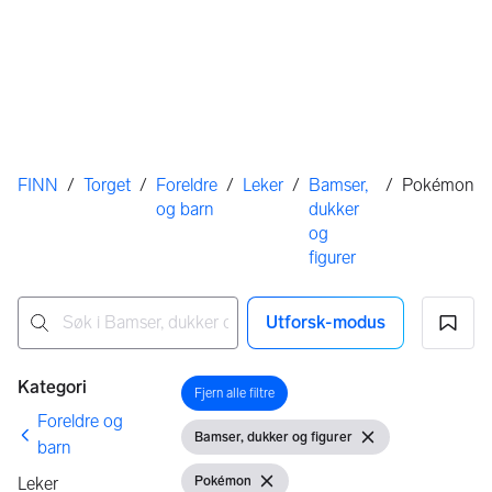
Her er du
FINN
/
Torget
/
Foreldre
/
Leker
/
Bamser,
/
Pokémon
og barn
dukker
og
figurer
Utforsk-modus
Ingen resultater
Filtre
Kategori
Fjern alle filtre
Åpne filter
Foreldre og
Bamser, dukker og figurer
Vis filter
Fjern filter
barn
Leker
Pokémon
Vis filter
Fjern filter