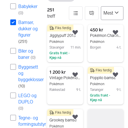
Babyleker
251
(
0
)
treff
Bamser,
dukker og
Fiks ferdig
251 resultater
250 kr
450 kr
figurer
Legg til som favoritt.
Legg
Jigglypuff 2013
Pokémon Charmander stor 90cm kosebamse
(
251
)
Pokémon
Pokémon
Stavanger
11 min.
Borgen
4 t.
Biler og
Gratis frakt
•
Gå til annonsen
baner
(
0
)
Kjøp nå
Gå til annonsen
Byggesett
Fiks ferdig
1 200 kr
150 kr
og
Legg til som favoritt.
Legg
Vintage Pokémon Togepi kosedyr / plush
Popplio bamse
byggeklosser
Pokémon
Pokémon
(
10
)
Rakkestad
9 t.
Tananger
9 t.
LEGO og
Gratis frakt
Gå til annonsen
•
Kjøp nå
DUPLO
Gå til annonsen
(
0
)
Fiks ferdig
150 kr
Tegne- og
Legg til som favoritt.
Grookey bamse
formingsutstyr
Pokémon