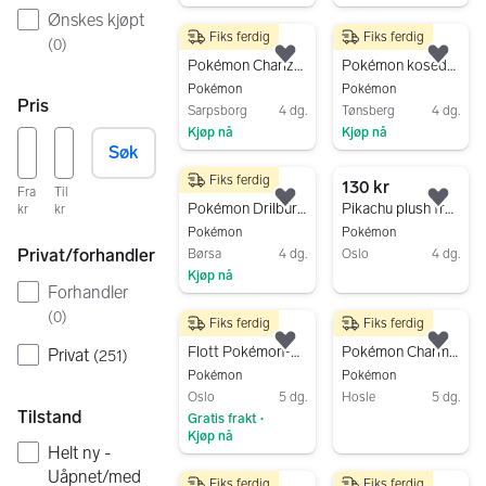
Gå til annonsen
Gå til annonsen
Ønskes kjøpt
Fiks ferdig
Fiks ferdig
75 kr
350 kr
(
0
)
Legg til som favoritt.
Legg
Pokémon Charizard plysjfigur drage
Pokémon kosedyr sleeping Eevee
Pokémon
Pokémon
Pris
Sarpsborg
4 dg.
Tønsberg
4 dg.
Kjøp nå
Kjøp nå
Søk
Gå til annonsen
Gå til annonsen
Fiks ferdig
250 kr
130 kr
Fra
Til
Legg til som favoritt.
Legg
Pokémon Drilbur plush
Pikachu plush fra pokemon selges.
kr
kr
Pokémon
Pokémon
Privat/forhandler
Børsa
4 dg.
Oslo
4 dg.
Kjøp nå
Gå til annonsen
Forhandler
Gå til annonsen
(
0
)
Fiks ferdig
Fiks ferdig
850 kr
100 kr
Legg til som favoritt.
Legg
Flott Pokémon-pakke: Belte, Pokéballer, 16 figurer, mynt og kort!
Pokémon Charmander kosedyr plush
Privat
(
251
)
Pokémon
Pokémon
Oslo
5 dg.
Hosle
5 dg.
Tilstand
Gratis frakt
•
Gå til annonsen
Kjøp nå
Helt ny -
Gå til annonsen
Uåpnet/med
Fiks ferdig
Fiks ferdig