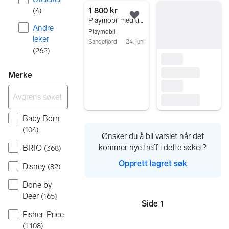
1 800 kr
(
4
)
Legg til som favoritt.
Playmobil med tilbehør
Andre
Playmobil
leker
Sandefjord
24. juni
(
262
)
Gå til annonsen
Merke
Baby Born
(
104
)
Ønsker du å bli varslet når det
kommer nye treff i dette søket?
BRIO
(
368
)
Opprett lagret søk
Disney
(
82
)
Done by
Deer
(
165
)
Side 1
Sider
Fisher-Price
(
1 108
)