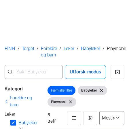
Her er du
FINN
/
Torget
/
Foreldre
/
Leker
/
Babyleker
/
Playmobil
og barn
Utforsk-modus
Ingen resultater
Filtre
Kategori
Fjern alle filtre
Babyleker
Åpne filter
Vis filter
Fjern filter
Foreldre og
Playmobil
Vis filter
Fjern filter
barn
Leker
5
treff
Babyleker