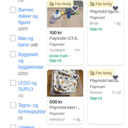
(
5
)
Fiks ferdig
Fiks ferdig
5 resultater
750 kr
Bamser,
Legg til som favoritt.
Legg
Playmobil figurer og sett
dukker og
Playmobil
figurer
Bodø
1 dg.
(
207
)
Kjøp nå
100 kr
Gå til annonsen
Biler og
Playmobil 123 Baby - Animal train
baner
Playmobil
(
68
)
Trondheim
19 t.
Byggesett
Gratis frakt
•
og
Kjøp nå
byggeklosser
Gå til annonsen
Fiks ferdig
(
222
)
190 kr
Legg til som favoritt.
Legg
Playmobil lastebil og garage
LEGO og
Playmobil
DUPLO
Elverum
11. juli
(
0
)
Kjøp nå
500 kr
Tegne- og
Gå til annonsen
Playmobil leker i eske
formingsutstyr
Playmobil
(
1
)
Hafrsfjord
4 dg.
Gå til annonsen
Uteleker