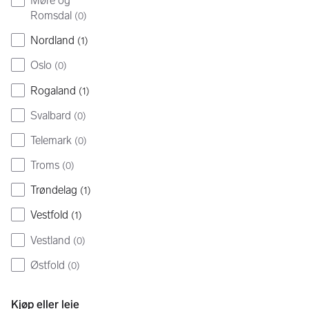
Møre og
Romsdal
(
0
)
Nordland
(
1
)
Oslo
(
0
)
Rogaland
(
1
)
Svalbard
(
0
)
Telemark
(
0
)
Troms
(
0
)
Trøndelag
(
1
)
Vestfold
(
1
)
Vestland
(
0
)
Østfold
(
0
)
Kjøp eller leie