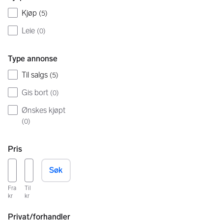
Kjøp
(
5
)
Leie
(
0
)
Type annonse
Til salgs
(
5
)
Gis bort
(
0
)
Ønskes kjøpt
(
0
)
Pris
Søk
Fra
Til
kr
kr
Privat/forhandler