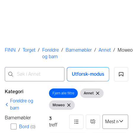
Her er du
FINN
/
Torget
/
Foreldre
/
Barnemøbler
/
Annet
/
Moweo
og barn
Utforsk-modus
Ingen resultater
Filtre
Kategori
Fjern alle filtre
Annet
Åpne filter
Vis filter
Fjern filter
Foreldre og
Moweo
Vis filter
Fjern filter
barn
Barnemøbler
3
treff
Bord
(
0
)