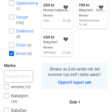
Oppbevaring
3 resultater
250 kr
199 kr
(
0
)
Legg til som favoritt.
Legg
Moweo babyswing / huske i tre, svart
Babynest - Som ny
Moweo
Moweo
Senger
Oslo
26. juli
Skedsmokorset
(
152
)
14. juli
Gå til annonsen
Gå til annonsen
Stellebord
(
3
)
450 kr
Legg til som favoritt.
Babynest
Stoler
(
6
)
Moweo
Søfteland
27. juni
Annet
(
3
)
Gå til annonsen
Merke
Ønsker du å bli varslet når det
kommer nye treff i dette søket?
Opprett lagret søk
4moms
(
13
)
Babybjörn
(
36
)
Side 1
Sider
BabyDan