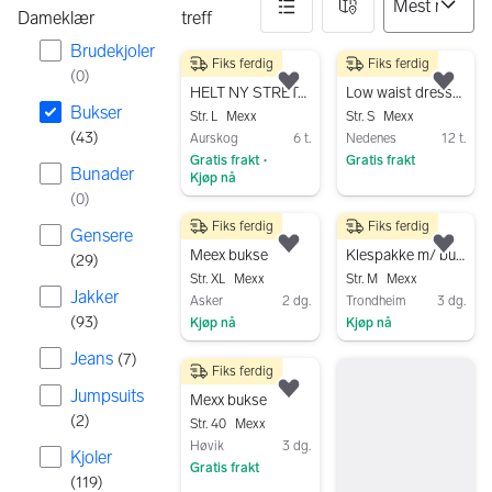
Dameklær
treff
Brudekjoler
Fiks ferdig
Fiks ferdig
43 resultater
170 kr
250 kr
(
0
)
Legg til som favoritt.
Legg
HELT NY STRETCH GRÅ CORDBUKSE I BOMULL FRA MEXX, STR. 46
Low waist dressbukse
Bukser
Str. L
Mexx
Str. S
Mexx
(
43
)
Aurskog
6 t.
Nedenes
12 t.
Gratis frakt
Gratis frakt
•
Bunader
Kjøp nå
Gå til annonsen
(
0
)
Gå til annonsen
Fiks ferdig
Fiks ferdig
300 kr
500 kr
Gensere
Legg til som favoritt.
Legg
Meex bukse
Klespakke m/ bukser, shorts og strømpebukser (13 plagg)
(
29
)
Str. XL
Mexx
Str. M
Mexx
Jakker
Asker
2 dg.
Trondheim
3 dg.
(
93
)
Kjøp nå
Kjøp nå
Gå til annonsen
Gå til annonsen
Jeans
(
7
)
Fiks ferdig
50 kr
Jumpsuits
Legg til som favoritt.
Mexx bukse
(
2
)
Str. 40
Mexx
Høvik
3 dg.
Kjoler
Gratis frakt
(
119
)