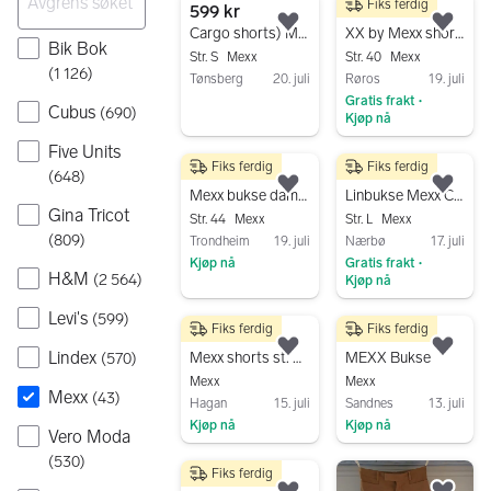
Fiks ferdig
599 kr
250 kr
Legg til som favoritt.
Legg
Cargo shorts) MEXX str 36-38
XX by Mexx shorts dame svart str. 40
Bik Bok
Str. S
Mexx
Str. 40
Mexx
(
1 126
)
Tønsberg
20. juli
Røros
19. juli
Gratis frakt
Gå til annonsen
•
Cubus
(
690
)
Kjøp nå
Gå til annonsen
Five Units
Fiks ferdig
Fiks ferdig
220 kr
299 kr
(
648
)
Legg til som favoritt.
Legg
Mexx bukse dame str 44 mørk blå
Linbukse Mexx Capri, str. L
Gina Tricot
Str. 44
Mexx
Str. L
Mexx
(
809
)
Trondheim
19. juli
Nærbø
17. juli
Kjøp nå
Gratis frakt
•
H&M
(
2 564
)
Kjøp nå
Gå til annonsen
Gå til annonsen
Levi's
(
599
)
Fiks ferdig
Fiks ferdig
59 kr
299 kr
Lindex
Legg til som favoritt.
Legg
Mexx shorts st. 38 selges
MEXX Bukse
(
570
)
Mexx
Mexx
Mexx
(
43
)
Hagan
15. juli
Sandnes
13. juli
Kjøp nå
Kjøp nå
Vero Moda
Gå til annonsen
Gå til annonsen
(
530
)
Fiks ferdig
150 kr