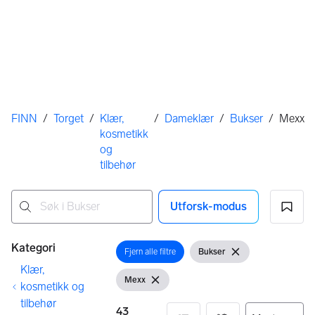
Her er du
FINN
/
Torget
/
Klær,
/
Dameklær
/
Bukser
/
Mexx
kosmetikk
og
tilbehør
Utforsk-modus
Ingen resultater
Filtre
Kategori
Fjern alle filtre
Bukser
Åpne filter
Vis filter
Fjern filter
Klær,
Mexx
Vis filter
Fjern filter
kosmetikk og
tilbehør
43