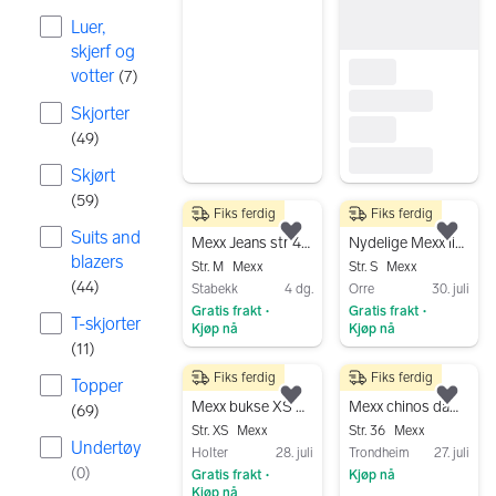
Gå til annonsen
Luer,
skjerf og
votter
(
7
)
Skjorter
(
49
)
Skjørt
(
59
)
Fiks ferdig
Fiks ferdig
200 kr
500 kr
Suits and
Legg til som favoritt.
Legg
Mexx Jeans str 40/42
Nydelige Mexx linbukser i dyp rød/burgunder – 100% lin
blazers
Str. M
Mexx
Str. S
Mexx
(
44
)
Stabekk
4 dg.
Orre
30. juli
Gratis frakt
Gratis frakt
•
•
T-skjorter
Kjøp nå
Kjøp nå
(
11
)
Gå til annonsen
Gå til annonsen
Fiks ferdig
Fiks ferdig
100 kr
150 kr
Topper
Legg til som favoritt.
Legg
Mexx bukse XS grønn lin
Mexx chinos dame, str 36 beige
(
69
)
Str. XS
Mexx
Str. 36
Mexx
Undertøy
Holter
28. juli
Trondheim
27. juli
(
0
)
Gratis frakt
Kjøp nå
•
Kjøp nå