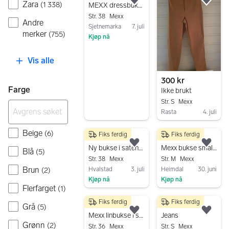
Zara
(
1 338
)
Legg til som favoritt.
Legg
MEXX dressbukse
Str. 38
Mexx
Andre
Sjetnemarka
7. juli
merker
(
755
)
Kjøp nå
Gå til annonsen
Vis alle
300 kr
Farge
Ikke brukt
Str. S
Mexx
Rasta
4. juli
Gå til annonsen
Beige
(
6
)
Fiks ferdig
Fiks ferdig
180 kr
100 kr
Legg til som favoritt.
Legg
Ny bukse i sateng (Mexx), str. 38
Mexx bukse smal modell str 40
Blå
(
5
)
Str. 38
Mexx
Str. M
Mexx
Brun
Hvalstad
3. juli
Heimdal
30. juni
(
2
)
Kjøp nå
Kjøp nå
Flerfarget
(
1
)
Gå til annonsen
Gå til annonsen
Fiks ferdig
Fiks ferdig
199 kr
100 kr
Grå
(
5
)
Legg til som favoritt.
Legg
Mexx linbukse i størrelse 36/38
Jeans
Grønn
(
2
)
Str. 36
Mexx
Str. S
Mexx