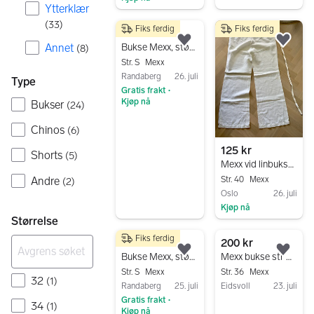
Gå til annonsen
Ytterklær
Gå til annonsen
(
33
)
Fiks ferdig
Fiks ferdig
110 kr
Legg til som favoritt.
Legg
Annet
Bukse Mexx, størrelse 34
(
8
)
Str. S
Mexx
Randaberg
26. juli
Type
Gratis frakt
•
Kjøp nå
Bukser
(
24
)
Gå til annonsen
Chinos
(
6
)
125 kr
Shorts
(
5
)
Mexx vid linbukse str 40 hvit dame
Andre
Str. 40
Mexx
(
2
)
Oslo
26. juli
Kjøp nå
Størrelse
Gå til annonsen
Fiks ferdig
110 kr
200 kr
Legg til som favoritt.
Legg
Bukse Mexx, størrelse 34
Mexx bukse str W27 L33
Str. S
Mexx
Str. 36
Mexx
32
(
1
)
Randaberg
25. juli
Eidsvoll
23. juli
Gratis frakt
•
Gå til annonsen
34
(
1
)
Kjøp nå