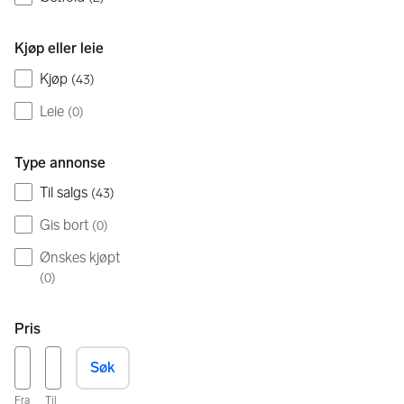
Kjøp eller leie
Kjøp
(
43
)
Leie
(
0
)
Type annonse
Til salgs
(
43
)
Gis bort
(
0
)
Ønskes kjøpt
(
0
)
Pris
Søk
Fra
Til