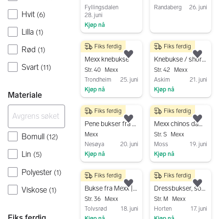
Fyllingsdalen
Randaberg
26. juni
Hvit
(
6
)
28. juni
Gå til annonsen
Kjøp nå
Lilla
(
1
)
Gå til annonsen
Fiks ferdig
Fiks ferdig
Rød
150 kr
75 kr
(
1
)
Legg til som favoritt.
Legg
Mexx knebukse
Knebukse / shorts
Svart
(
11
)
Str. 40
Mexx
Str. 42
Mexx
Trondheim
25. juni
Askim
21. juni
Kjøp nå
Kjøp nå
Materiale
Gå til annonsen
Gå til annonsen
Fiks ferdig
Fiks ferdig
300 kr
200 kr
Legg til som favoritt.
Legg
Pene bukser fra MEXX – størrelse 42
Mexx chinos dame S beige bomull
Mexx
Str. S
Mexx
Bomull
(
12
)
Nesøya
20. juni
Moss
19. juni
Lin
Kjøp nå
Kjøp nå
(
5
)
Gå til annonsen
Gå til annonsen
Polyester
(
1
)
Fiks ferdig
Fiks ferdig
300 kr
300 kr
Legg til som favoritt.
Legg
Bukse fra Mexx | 36
Dressbukser, sorte fra Mexx str. 40
Viskose
(
1
)
Str. 36
Mexx
Str. M
Mexx
Tolvsrød
18. juni
Horten
17. juni
Fiks ferdig
Kjøp nå
Kjøp nå