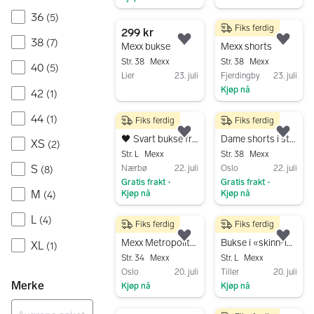
Gå til annonsen
36
(
5
)
Fiks ferdig
299 kr
80 kr
38
(
7
)
Legg til som favoritt.
Legg
Mexx bukse
Mexx shorts
Str. 38
Mexx
Str. 38
Mexx
40
(
5
)
Lier
23. juli
Fjerdingby
23. juli
Kjøp nå
42
Gå til annonsen
(
1
)
Gå til annonsen
44
(
1
)
Fiks ferdig
Fiks ferdig
259 kr
170 kr
Legg til som favoritt.
Legg
🖤 Svart bukse fra Mexx , klassisk slim , L
Dame shorts i str 29. Meget pent og lite brukt!
XS
(
2
)
Str. L
Mexx
Str. 38
Mexx
S
Nærbø
22. juli
Oslo
22. juli
(
8
)
Gratis frakt
Gratis frakt
•
•
M
Kjøp nå
Kjøp nå
(
4
)
Gå til annonsen
Gå til annonsen
L
(
4
)
Fiks ferdig
Fiks ferdig
800 kr
235 kr
Legg til som favoritt.
Legg
Mexx Metropolitan bukse
Bukse i «skinn-look»
XL
(
1
)
Str. 34
Mexx
Str. L
Mexx
Oslo
20. juli
Tiller
20. juli
Merke
Kjøp nå
Kjøp nå
Gå til annonsen
Gå til annonsen