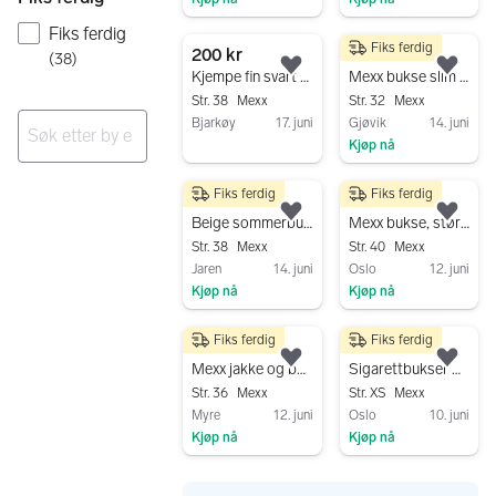
Gå til annonsen
Gå til annonsen
Fiks ferdig
Fiks ferdig
200 kr
190 kr
(
38
)
Legg til som favoritt.
Legg
Kjempe fin svart bukse i str 38,selges for 200,-✨✨✨🌿🌺🌿✨✨✨
Mexx bukse slim str 32 lilla
Str. 38
Mexx
Str. 32
Mexx
Bjarkøy
17. juni
Gjøvik
14. juni
Kjøp nå
Gå til annonsen
Ingen resultater
Gå til annonsen
Fiks ferdig
Fiks ferdig
250 kr
300 kr
Legg til som favoritt.
Legg
Beige sommerbukse/chinos fra Mexx, str. 38
Mexx bukse, størrelse 40
Str. 38
Mexx
Str. 40
Mexx
Jaren
14. juni
Oslo
12. juni
Kjøp nå
Kjøp nå
Gå til annonsen
Gå til annonsen
Fiks ferdig
Fiks ferdig
350 kr
200 kr
Legg til som favoritt.
Legg
Mexx jakke og bukse
Sigarettbukser MEXX, Str. XS/34
Str. 36
Mexx
Str. XS
Mexx
Myre
12. juni
Oslo
10. juni
Kjøp nå
Kjøp nå
Gå til annonsen
Gå til annonsen