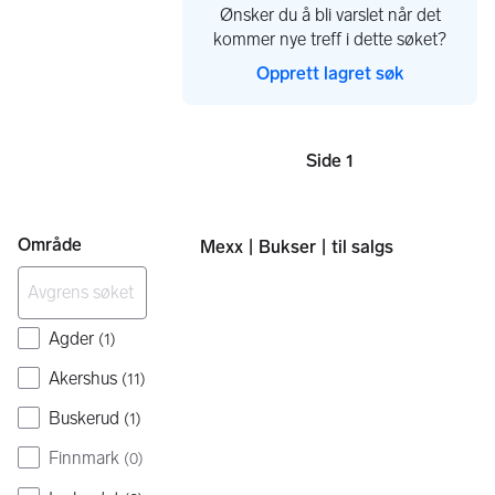
Ønsker du å bli varslet når det
kommer nye treff i dette søket?
Opprett lagret søk
Side 1
Sider
Område
Mexx | Bukser | til salgs
Agder
(
1
)
Akershus
(
11
)
Buskerud
(
1
)
Finnmark
(
0
)