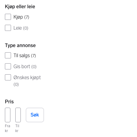
Kjøp eller leie
Kjøp
(
7
)
Leie
(
0
)
Type annonse
Til salgs
(
7
)
Gis bort
(
0
)
Ønskes kjøpt
(
0
)
Pris
Søk
Fra
Til
kr
kr