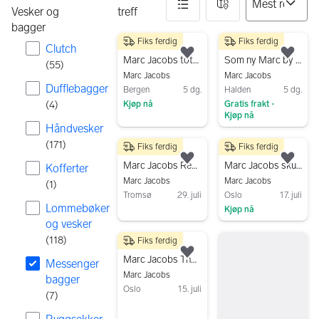
Vesker og
treff
bagger
Fiks ferdig
Fiks ferdig
7 resultater
100 kr
2 400 kr
Clutch
Legg til som favoritt.
Legg
Marc Jacobs tote bag plast blå dame
Som ny Marc by Marc Jacobs lær «Ukita» stone/grå dame
(
55
)
Marc Jacobs
Marc Jacobs
Dufflebagger
Bergen
5 dg.
Halden
5 dg.
(
4
)
Kjøp nå
Gratis frakt
•
Kjøp nå
Gå til annonsen
Håndvesker
Gå til annonsen
(
171
)
Fiks ferdig
Fiks ferdig
1 500 kr
299 kr
Legg til som favoritt.
Legg
Marc Jacobs Recruit Nomad medium
Marc Jacobs skulderveske i skinn
Kofferter
Marc Jacobs
Marc Jacobs
(
1
)
Tromsø
29. juli
Oslo
17. juli
Lommebøker
Kjøp nå
Gå til annonsen
og vesker
Gå til annonsen
(
118
)
Fiks ferdig
4 500 kr
Legg til som favoritt.
Marc Jacobs The Leather Medium Tote Cement
Messenger
Marc Jacobs
bagger
Oslo
15. juli
(
7
)
Gå til annonsen