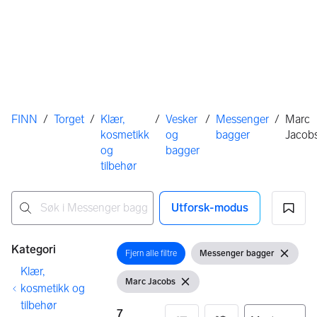
Her er du
FINN
/
Torget
/
Klær,
/
Vesker
/
Messenger
/
Marc
kosmetikk
og
bagger
Jacob
og
bagger
tilbehør
Utforsk-modus
Ingen resultater
Filtre
Kategori
Fjern alle filtre
Messenger bagger
Åpne filter
Vis filter
Fjern fil
Klær,
Marc Jacobs
Vis filter
Fjern filter
kosmetikk og
tilbehør
7