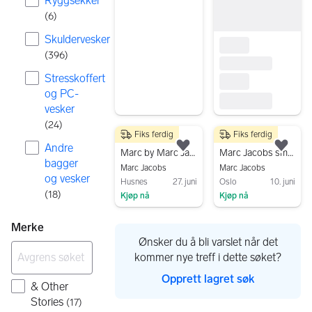
Ryggsekker
(
6
)
Skuldervesker
(
396
)
Stresskoffert
og PC-
vesker
(
24
)
Fiks ferdig
Fiks ferdig
2 500 kr
1 490 kr
Andre
Legg til som favoritt.
Legg
Marc by Marc Jacobs – Tidløs skinnveske – elegant og diskret!
Marc Jacobs small cross body leather bag Messenger bag
bagger
Marc Jacobs
Marc Jacobs
og vesker
Husnes
27. juni
Oslo
10. juni
(
18
)
Kjøp nå
Kjøp nå
Gå til annonsen
Gå til annonsen
Merke
Ønsker du å bli varslet når det
kommer nye treff i dette søket?
Opprett lagret søk
& Other
Stories
(
17
)