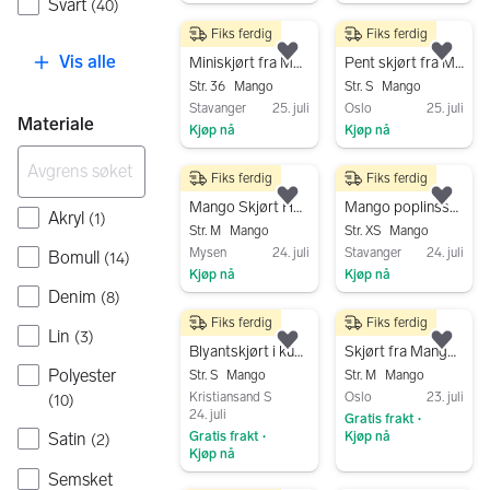
Svart
(
40
)
Gå til annonsen
Gå til annonsen
Fiks ferdig
Fiks ferdig
50 kr
250 kr
Vis alle
Legg til som favoritt.
Legg
Miniskjørt fra Mango,liten brukt
Pent skjørt fra Mango Suit, str. S
Str. 36
Mango
Str. S
Mango
Stavanger
25. juli
Oslo
25. juli
Materiale
Kjøp nå
Kjøp nå
Gå til annonsen
Gå til annonsen
Fiks ferdig
Fiks ferdig
200 kr
200 kr
Legg til som favoritt.
Legg
Mango Skjørt Houndstooth M Svart og hvit
Mango poplinsskjørt
Akryl
(
1
)
Str. M
Mango
Str. XS
Mango
Mysen
24. juli
Stavanger
24. juli
Bomull
(
14
)
Kjøp nå
Kjøp nå
Denim
(
8
)
Gå til annonsen
Gå til annonsen
Fiks ferdig
Fiks ferdig
130 kr
200 kr
Lin
(
3
)
Legg til som favoritt.
Legg
Blyantskjørt i kunstskinn
Skjørt fra Mango: Strl M
Polyester
Str. S
Mango
Str. M
Mango
Kristiansand S
Oslo
23. juli
(
10
)
24. juli
Gratis frakt
•
Gratis frakt
Kjøp nå
Satin
(
2
)
•
Kjøp nå
Gå til annonsen
Semsket
Gå til annonsen