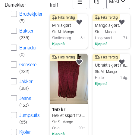
Dameklær
treff
Brudekjoler
Fiks ferdig
Fiks ferdig
160 resultater
75 kr
100 kr
(
5
)
Legg til som favoritt.
Legg
Mini skjørt
Mango skjørt.
Bukser
Str. M
Mango
Str. L
Mango
(
235
)
Skollenborg
6 t.
Langesund
7 t.
Kjøp nå
Kjøp nå
Bunader
Gå til annonsen
Gå til annonsen
(
0
)
Fiks ferdig
Fiks ferdig
75 kr
Gensere
Legg til som favoritt.
Legg
Ubrukt skjørt fra Mango str M
(
222
)
Str. M
Mango
Holter
1 dg.
Jakker
Kjøp nå
(
381
)
Gå til annonsen
Jeans
(
133
)
150 kr
Jumpsuits
Heklet skjørt fra Mango
(
65
)
Str. S
Mango
Oslo
20 t.
Kjoler
Kjøp nå