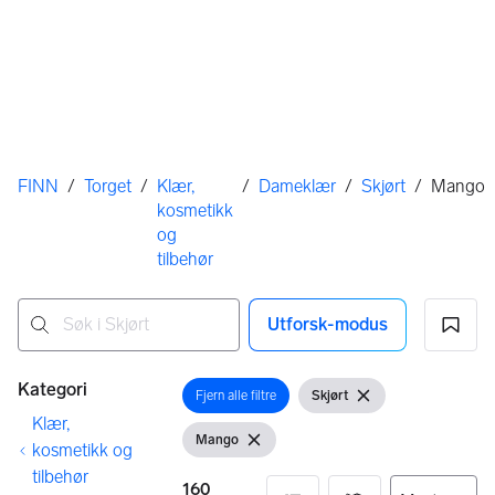
Her er du
FINN
/
Torget
/
Klær,
/
Dameklær
/
Skjørt
/
Mango
kosmetikk
og
tilbehør
Utforsk-modus
Ingen resultater
Filtre
Kategori
Fjern alle filtre
Skjørt
Åpne filter
Vis filter
Fjern filter
Klær,
Mango
Vis filter
Fjern filter
kosmetikk og
tilbehør
160