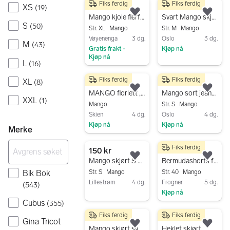
Fiks ferdig
Fiks ferdig
200 kr
59 kr
XS
(
19
)
Legg til som favoritt.
Legg
Mango kjole flerfarget prikkete dame XL
Svart Mango skjørt M
S
(
50
)
Str. XL
Mango
Str. M
Mango
Vøyenenga
3 dg.
Oslo
3 dg.
M
(
43
)
Gratis frakt
Kjøp nå
•
Kjøp nå
Gå til annonsen
L
(
16
)
Gå til annonsen
Fiks ferdig
Fiks ferdig
XL
(
8
)
240 kr
200 kr
Legg til som favoritt.
Legg
MANGO florlett ,behagelig,sidt skjørt
Mango sort jeansskjørt
XXL
(
1
)
Mango
Str. S
Mango
Skien
4 dg.
Oslo
4 dg.
Kjøp nå
Kjøp nå
Merke
Gå til annonsen
Gå til annonsen
Fiks ferdig
150 kr
300 kr
Legg til som favoritt.
Legg
Mango skjørt S grå dame
Bermudashorts fra Mango.Ny.Str.40
Bik Bok
Str. S
Mango
Str. 40
Mango
Lillestrøm
4 dg.
Frogner
5 dg.
(
543
)
Kjøp nå
Gå til annonsen
Cubus
(
355
)
Gå til annonsen
Fiks ferdig
Fiks ferdig
550 kr
120 kr
Gina Tricot
Legg til som favoritt.
Legg
Mango skjørt svart dame L
Heklet skjørt