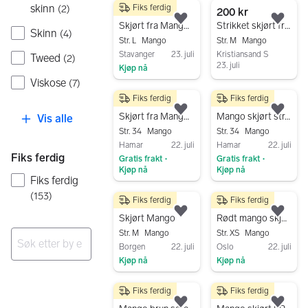
skinn
Fiks ferdig
(
2
)
300 kr
200 kr
Legg til som favoritt.
Legg
Skjørt fra Mango strl L- ubrukt
Strikket skjørt fra Mango
Skinn
(
4
)
Str. L
Mango
Str. M
Mango
Stavanger
23. juli
Kristiansand S
Tweed
(
2
)
23. juli
Kjøp nå
Viskose
Gå til annonsen
(
7
)
Gå til annonsen
Fiks ferdig
Fiks ferdig
70 kr
70 kr
Legg til som favoritt.
Legg
Skjørt fra Mango str. 34
Mango skjørt str. 34
Vis alle
Str. 34
Mango
Str. 34
Mango
Hamar
22. juli
Hamar
22. juli
Fiks ferdig
Gratis frakt
Gratis frakt
•
•
Kjøp nå
Kjøp nå
Fiks ferdig
Gå til annonsen
Gå til annonsen
(
153
)
Fiks ferdig
Fiks ferdig
450 kr
150 kr
Legg til som favoritt.
Legg
Skjørt Mango
Rødt mango skjørt - Xs
Str. M
Mango
Str. XS
Mango
Borgen
22. juli
Oslo
22. juli
Kjøp nå
Kjøp nå
Ingen resultater
Gå til annonsen
Gå til annonsen
Fiks ferdig
Fiks ferdig
100 kr
150 kr