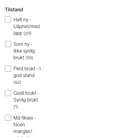
Tilstand
Helt ny -
Uåpnet/med
lapp
(
29
)
Som ny -
Ikke synlig
brukt
(
59
)
Pent brukt - I
god stand
(
62
)
Godt brukt -
Synlig brukt
(
1
)
Må fikses -
Noen
mangler/