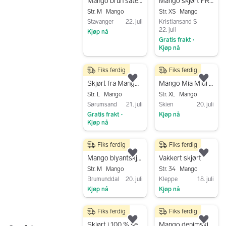
Legg til som favoritt.
Legg
Mango brun satengskjørt M dame
Mango skjørt FRI FRAKT
Str. M
Mango
Str. XS
Mango
Stavanger
22. juli
Kristiansand S
22. juli
Kjøp nå
Gratis frakt
•
Gå til annonsen
Kjøp nå
Gå til annonsen
Fiks ferdig
Fiks ferdig
120 kr
599 kr
Legg til som favoritt.
Legg
Skjørt fra Mango strL
Mango Mia Midi skjørt
Str. L
Mango
Str. XL
Mango
Sørumsand
21. juli
Skien
20. juli
Gratis frakt
Kjøp nå
•
Kjøp nå
Gå til annonsen
Gå til annonsen
Fiks ferdig
Fiks ferdig
400 kr
100 kr
Legg til som favoritt.
Legg
Mango blyantskjørt med skineffekt
Vakkert skjørt
Str. M
Mango
Str. 34
Mango
Brumunddal
20. juli
Kleppe
18. juli
Kjøp nå
Kjøp nå
Gå til annonsen
Gå til annonsen
Fiks ferdig
Fiks ferdig
100 kr
100 kr
Legg til som favoritt.
Legg
Skjørt i 100 % semsket skinn fra Mango
Mango denimskjørt S blå