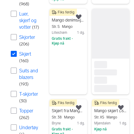
(
968
)
Gå til annonsen
Fiks ferdig
Luer,
100 kr
Legg til som favoritt.
skjerf og
Mango denimskjørt S hvit dame
votter
Str. S
Mango
(
17
)
Lillestrøm
1 dg.
Skjorter
Gratis frakt
•
Kjøp nå
(
206
)
Gå til annonsen
Skjørt
(
160
)
Suits and
blazers
(
193
)
T-skjorter
(
30
)
Fiks ferdig
Fiks ferdig
200 kr
199 kr
Legg til som favoritt.
Legg
Topper
Skjørt fra Mango suit
Mango skjørt (Isabel Marant inspirert) str xs
(
262
)
Str. 38
Mango
Str. XS
Mango
Bryne
1 dg.
Mjøndalen
1 dg.
Undertøy
Gratis frakt
Kjøp nå
•