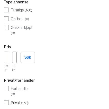
Type annonse
Til salgs
(
160
)
Gis bort
(
0
)
Ønskes kjøpt
(
0
)
Pris
Søk
Fra
Til
kr
kr
Privat/forhandler
Forhandler
(
0
)
Privat
(
160
)