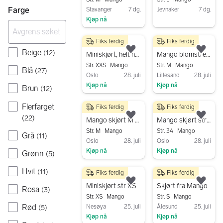
Farge
Stavanger
7 dg.
Jevnaker
7 dg.
Kjøp nå
Gå til annonsen
Gå til annonsen
Fiks ferdig
Fiks ferdig
400 kr
200 kr
Beige
(
12
)
Legg til som favoritt.
Legg
Miniskjørt, helt nytt
Mango blomstrete skjørt M flerfarget
Str. XXS
Mango
Str. M
Mango
Blå
(
27
)
Oslo
28. juli
Lillesand
28. juli
Kjøp nå
Kjøp nå
Brun
(
12
)
Gå til annonsen
Gå til annonsen
Flerfarget
Fiks ferdig
Fiks ferdig
200 kr
250 kr
(
22
)
Legg til som favoritt.
Legg
Mango skjørt M brun slangeskinnsmønster bomull
Mango skjørt str 34 flerfarget polyester
Str. M
Mango
Str. 34
Mango
Grå
(
11
)
Oslo
28. juli
Oslo
28. juli
Kjøp nå
Kjøp nå
Grønn
(
5
)
Gå til annonsen
Gå til annonsen
Hvit
(
11
)
Fiks ferdig
Fiks ferdig
190 kr
250 kr
Legg til som favoritt.
Legg
Miniskjørt str XS
Skjørt fra Mango
Rosa
(
3
)
Str. XS
Mango
Str. S
Mango
Rød
Nesøya
25. juli
Ålesund
25. juli
(
5
)
Kjøp nå
Kjøp nå