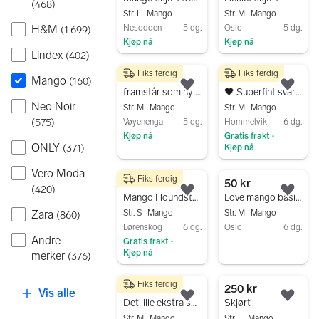
(
468
)
Str. L
Mango
Str. M
Mango
H&M
Nesodden
5 dg.
Oslo
5 dg.
(
1 699
)
Kjøp nå
Kjøp nå
Lindex
(
402
)
Gå til annonsen
Gå til annonsen
Fiks ferdig
Fiks ferdig
150 kr
149 kr
Mango
(
160
)
Legg til som favoritt.
Legg
framstår som ny skjørt fra Mango
🖤 Superfint svart miniskjørt fra Mango – så flatterende 😍✨ 🖤
Neo Noir
Str. M
Mango
Str. M
Mango
(
575
)
Vøyenenga
5 dg.
Hommelvik
6 dg.
Kjøp nå
Gratis frakt
•
ONLY
(
371
)
Kjøp nå
Gå til annonsen
Gå til annonsen
Vero Moda
Fiks ferdig
250 kr
50 kr
(
420
)
Legg til som favoritt.
Legg
Mango Houndstooth Mini Skirt
Love mango basic skjørt M
Zara
Str. S
Mango
Str. M
Mango
(
860
)
Lørenskog
6 dg.
Oslo
6 dg.
Andre
Gratis frakt
•
Gå til annonsen
Kjøp nå
merker
(
376
)
Gå til annonsen
Fiks ferdig
50 kr
250 kr
Vis alle
Legg til som favoritt.
Legg
Det lille ekstra skjørtet
Skjørt
Str. M
Mango
Str. L
Mango