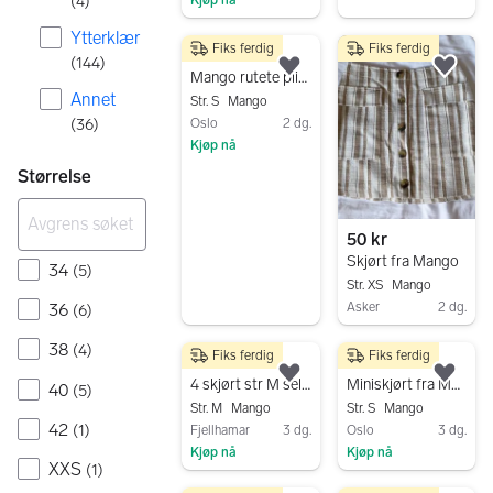
(
4
)
Kjøp nå
Gå til annonsen
Gå til annonsen
Ytterklær
Fiks ferdig
Fiks ferdig
100 kr
(
144
)
Legg til som favoritt.
Legg
Mango rutete plissert skjørt – str. S
Annet
Str. S
Mango
(
36
)
Oslo
2 dg.
Kjøp nå
Gå til annonsen
Størrelse
50 kr
Skjørt fra Mango
34
(
5
)
Str. XS
Mango
Asker
2 dg.
36
(
6
)
Gå til annonsen
38
(
4
)
Fiks ferdig
Fiks ferdig
300 kr
80 kr
Legg til som favoritt.
Legg
4 skjørt str M selges samlet
Miniskjørt fra Mango str.36
40
(
5
)
Str. M
Mango
Str. S
Mango
42
(
1
)
Fjellhamar
3 dg.
Oslo
3 dg.
Kjøp nå
Kjøp nå
XXS
(
1
)
Gå til annonsen
Gå til annonsen