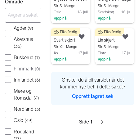
Område
Str. S
Mango
Str. S
Mango
Oslo
18. juli
Svartskog
18. juli
Kjøp nå
Kjøp nå
Gå til annonsen
Gå til annonsen
Agder
(
9
)
Fiks ferdig
Fiks ferdig
75 kr
449 kr
Akershus
Legg til som favoritt.
Legg
Svart skjørt
Lin skjørt
(
35
)
Str. XL
Mango
Str. S
Mango
Ås
17. juli
Florø
17. juli
Buskerud
(
7
)
Kjøp nå
Kjøp nå
Gå til annonsen
Gå til annonsen
Finnmark
(
0
)
Innlandet
Ønsker du å bli varslet når det
(
6
)
kommer nye treff i dette søket?
Møre og
Opprett lagret søk
Romsdal
(
4
)
Nordland
(
3
)
Oslo
(
49
)
Side 1
Sider
Neste side
ikon
,
Rogaland
(
13
)