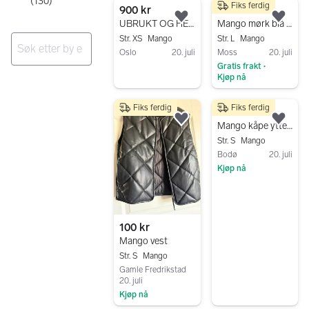
(
130
)
Fiks ferdig
900 kr
450 kr
Legg til som favoritt.
Legg
UBRUKT OG HELT NY Mango Jakke Brun XS Dame
Mango mørk blå ullkåpe str.L
Str. XS
Mango
Str. L
Mango
Oslo
20. juli
Moss
20. juli
Gratis frakt
Gå til annonsen
•
Ingen resultater
Kjøp nå
Gå til annonsen
Fiks ferdig
Fiks ferdig
550 kr
Legg til som favoritt.
Legg
Mango kåpe ytterjakke S svart dame
Str. S
Mango
Bodø
20. juli
Kjøp nå
Gå til annonsen
100 kr
Mango vest
Str. S
Mango
Gamle Fredrikstad
20. juli
Kjøp nå