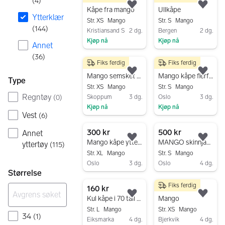
(
4
)
Legg til som favoritt.
Legg
Kåpe fra mango
Ullkåpe
Ytterklær
Str. XS
Mango
Str. S
Mango
(
144
)
Kristiansand S
2 dg.
Bergen
2 dg.
Kjøp nå
Kjøp nå
Annet
Gå til annonsen
Gå til annonsen
(
36
)
Fiks ferdig
Fiks ferdig
350 kr
950 kr
Legg til som favoritt.
Legg
Mango semsket skinn jakke, XS
Mango kåpe flerfarget bomull dame S
Type
Str. XS
Mango
Str. S
Mango
Regntøy
Skoppum
3 dg.
Oslo
3 dg.
(
0
)
Kjøp nå
Kjøp nå
Vest
(
6
)
Gå til annonsen
Gå til annonsen
300 kr
500 kr
Annet
Legg til som favoritt.
Legg
Mango kåpe ytterjakke XL svart dame, kr.300
MANGO skinnjakke - nydelig rosa!
yttertøy
(
115
)
Str. XL
Mango
Str. S
Mango
Oslo
3 dg.
Oslo
4 dg.
Størrelse
Gå til annonsen
Gå til annonsen
Fiks ferdig
160 kr
300 kr
Legg til som favoritt.
Legg
Kul kåpe i 70 tall stil.
Mango
Str. L
Mango
Str. XS
Mango
34
(
1
)
Eiksmarka
4 dg.
Bjerkvik
4 dg.