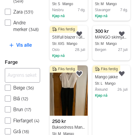
(
549
)
Str. S
Mango
Str. M
Mango
Nesbru
7 dg.
Stavanger
7 dg.
Zara
(
531
)
Kjøp nå
Kjøp nå
Andre
Gå til annonsen
Gå til annonsen
merker
(
348
)
Fiks ferdig
299 kr
300 kr
Legg til som favoritt.
Legg
Stilfull blazer i ull (Mango)
MANGO skinnjakke, mørkebrun, str.M
Str. XXS
Mango
Str. M
Mango
Vis alle
Oslo
28. juli
Bergen
27. juli
Kjøp nå
Gå til annonsen
Farge
Gå til annonsen
Fiks ferdig
Fiks ferdig
500 kr
Legg til som favoritt.
Legg
Mango jakke
Str. L
Mango
Beige
(
36
)
Ålesund
26. juli
Kjøp nå
Blå
(
12
)
Gå til annonsen
Brun
(
17
)
Flerfarget
(
4
)
250 kr
Buksedress Mango str M
Grå
(
18
)
Str. M
Mango