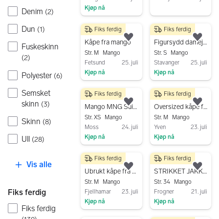
Kjøp nå
Gå til annonsen
Denim
(
2
)
Gå til annonsen
Dun
(
1
)
Fiks ferdig
Fiks ferdig
150 kr
350 kr
Legg til som favoritt.
Legg
Kåpe fra mango
Figursydd damejakke fra MANGO Italia – Str. S
Fuskeskinn
Str. M
Mango
Str. S
Mango
(
2
)
Fetsund
25. juli
Stavanger
25. juli
Kjøp nå
Kjøp nå
Polyester
(
6
)
Gå til annonsen
Gå til annonsen
Semsket
Fiks ferdig
Fiks ferdig
400 kr
100 kr
skinn
(
3
)
Legg til som favoritt.
Legg
Mango MNG Suit Brun
Oversized kåpe fra Mango
Str. XS
Mango
Str. M
Mango
Skinn
(
8
)
Moss
24. juli
Yven
23. juli
Kjøp nå
Kjøp nå
Ull
(
28
)
Gå til annonsen
Gå til annonsen
Fiks ferdig
Fiks ferdig
1 300 kr
275 kr
Vis alle
Legg til som favoritt.
Legg
Ubrukt kåpe fra Mango
STRIKKET JAKKE MED LOMMER Mango.Str 34
Str. M
Mango
Str. 34
Mango
Fiks ferdig
Fjellhamar
23. juli
Frogner
21. juli
Kjøp nå
Kjøp nå
Fiks ferdig
Gå til annonsen
Gå til annonsen