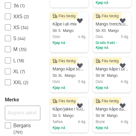
Kjøp nå
Gå til annonsen
36
(
1
)
Gå til annonsen
XXS
Fiks ferdig
Fiks ferdig
(
2
)
500 kr
699 kr
Legg til som favoritt.
Legg
Kåpe i ull-mix
Mango trenchcoat bomull/lyocell ytterjakke S/XS grå dame
XS
(
34
)
Str. S
Mango
Str. XS
Mango
Oslo
4 dg.
Oslo
5 dg.
S
(
44
)
Kjøp nå
Gratis frakt
•
Kjøp nå
M
(
35
)
Gå til annonsen
Gå til annonsen
L
(
18
)
Fiks ferdig
Fiks ferdig
1 200 kr
250 kr
Legg til som favoritt.
Legg
Mango kåpe strXL
Mango kåpe i ull blanding
XL
(
7
)
Str. XL
Mango
Str. M
Mango
XXL
Oslo
5 dg.
Oslo
6 dg.
(
2
)
Kjøp nå
Kjøp nå
Gå til annonsen
Gå til annonsen
Merke
Fiks ferdig
Fiks ferdig
500 kr
500 kr
Legg til som favoritt.
Legg
Kåpe/jakke i 100% kraftig og "veluraktig" myk bomull
Mango kåpe dame brun ull str M
Str. S
Mango
Str. M
Mango
Salhus
6 dg.
Bryne
6 dg.
Bergans
Kjøp nå
Kjøp nå
(
791
)
Gå til annonsen
Gå til annonsen