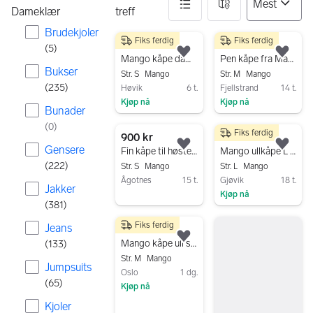
Dameklær
treff
Brudekjoler
Fiks ferdig
Fiks ferdig
144 resultater
450 kr
500 kr
(
5
)
Legg til som favoritt.
Legg
Mango kåpe dame svart viskose str S
Pen kåpe fra Mango i str M
Bukser
Str. S
Mango
Str. M
Mango
(
235
)
Høvik
6 t.
Fjellstrand
14 t.
Kjøp nå
Kjøp nå
Bunader
Gå til annonsen
Gå til annonsen
(
0
)
Fiks ferdig
900 kr
399 kr
Gensere
Legg til som favoritt.
Legg
Fin kåpe til høsten🍁
Mango ullkåpe L beige dame
(
222
)
Str. S
Mango
Str. L
Mango
Ågotnes
15 t.
Gjøvik
18 t.
Jakker
Kjøp nå
Gå til annonsen
(
381
)
Gå til annonsen
Fiks ferdig
Jeans
350 kr
Legg til som favoritt.
Mango kåpe ull svart dame str M
(
133
)
Str. M
Mango
Jumpsuits
Oslo
1 dg.
(
65
)
Kjøp nå
Gå til annonsen
Kjoler