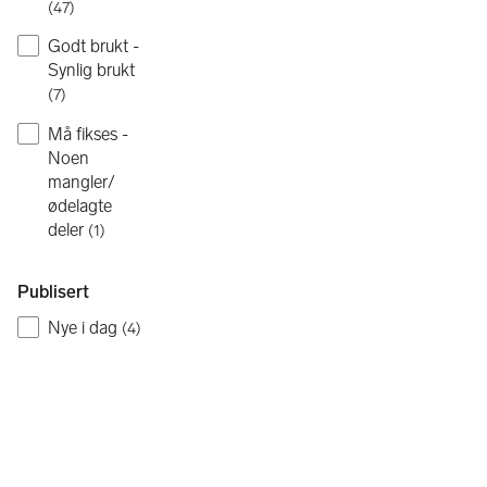
(
47
)
Godt brukt -
Synlig brukt
(
7
)
Må fikses -
Noen
mangler/
ødelagte
deler
(
1
)
Publisert
Nye i dag
(
4
)