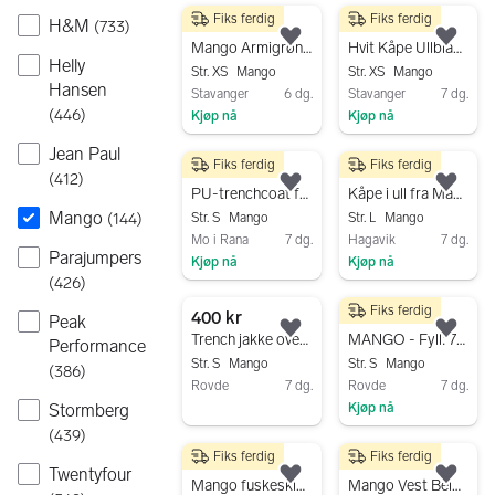
Fiks ferdig
Fiks ferdig
H&M
50 kr
499 kr
(
733
)
Legg til som favoritt.
Legg
Mango Armigrønn jakke/kåpe str xs
Hvit Kåpe Ullblanding fra Mango
Helly
Str. XS
Mango
Str. XS
Mango
Hansen
Stavanger
6 dg.
Stavanger
7 dg.
(
446
)
Kjøp nå
Kjøp nå
Gå til annonsen
Gå til annonsen
Jean Paul
Fiks ferdig
Fiks ferdig
750 kr
800 kr
(
412
)
Legg til som favoritt.
Legg
PU-trenchcoat fra mango i sort
Kåpe i ull fra Mango
Mango
(
144
)
Str. S
Mango
Str. L
Mango
Mo i Rana
7 dg.
Hagavik
7 dg.
Parajumpers
Kjøp nå
Kjøp nå
(
426
)
Gå til annonsen
Gå til annonsen
Fiks ferdig
400 kr
500 kr
Peak
Legg til som favoritt.
Legg
Trench jakke oversized skinn effekt Strs. S -kan passe til større størrelser
MANGO - Fyll: 70 % hvit andedun, 30 % ande fjær -Strs. S
Performance
Str. S
Mango
Str. S
Mango
(
386
)
Rovde
7 dg.
Rovde
7 dg.
Stormberg
Kjøp nå
Gå til annonsen
Gå til annonsen
(
439
)
Fiks ferdig
Fiks ferdig
500 kr
250 kr
Twentyfour
Legg til som favoritt.
Legg
Mango fuskeskinnjakke S svart
Mango Vest Beige str M