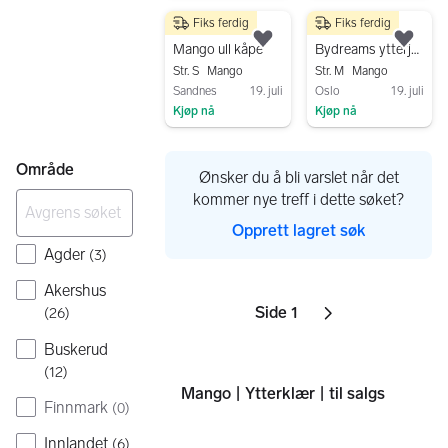
Gå til annonsen
Fiks ferdig
Fiks ferdig
600 kr
1 400 kr
Legg til som favoritt.
Legg
Mango ull kåpe
Bydreams ytterjakke ull str M
Str. S
Mango
Str. M
Mango
Sandnes
19. juli
Oslo
19. juli
Kjøp nå
Kjøp nå
Gå til annonsen
Gå til annonsen
Område
Ønsker du å bli varslet når det
kommer nye treff i dette søket?
Opprett lagret søk
Agder
(
3
)
Akershus
Side 1
(
26
)
Sider
Neste side
ikon
,
Buskerud
(
12
)
Mango | Ytterklær | til salgs
Finnmark
(
0
)
Innlandet
(
6
)