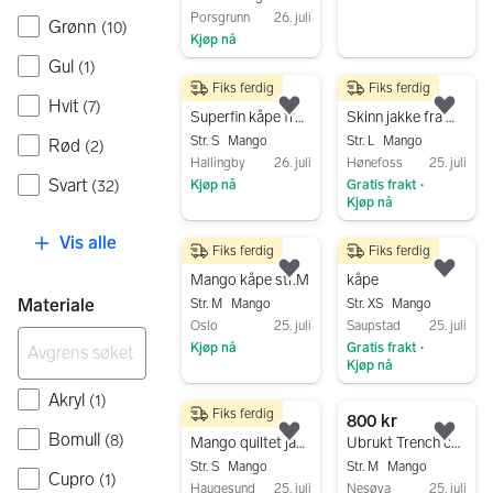
Porsgrunn
26. juli
Grønn
(
10
)
Kjøp nå
Gul
Gå til annonsen
(
1
)
Fiks ferdig
Fiks ferdig
200 kr
500 kr
Hvit
(
7
)
Legg til som favoritt.
Legg
Superfin kåpe fra MANGO str S🤎
Skinn jakke fra Mango str L
Str. S
Mango
Str. L
Mango
Rød
(
2
)
Hallingby
26. juli
Hønefoss
25. juli
Svart
Kjøp nå
Gratis frakt
(
32
)
•
Kjøp nå
Gå til annonsen
Gå til annonsen
Vis alle
Fiks ferdig
Fiks ferdig
500 kr
150 kr
Legg til som favoritt.
Legg
Mango kåpe str.M
kåpe
Materiale
Str. M
Mango
Str. XS
Mango
Oslo
25. juli
Saupstad
25. juli
Kjøp nå
Gratis frakt
•
Kjøp nå
Gå til annonsen
Gå til annonsen
Akryl
(
1
)
Fiks ferdig
400 kr
800 kr
Bomull
(
8
)
Legg til som favoritt.
Legg
Mango quiltet jakke grønn str S
Ubrukt Trench coat/ kappe
Str. S
Mango
Str. M
Mango
Cupro
(
1
)
Haugesund
25. juli
Nesøya
25. juli