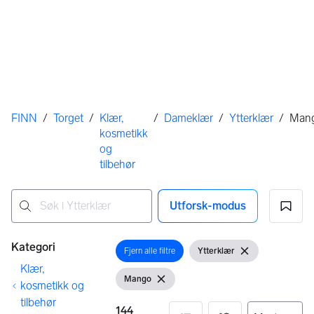
Her er du
FINN
/
Torget
/
Klær,
/
Dameklær
/
Ytterklær
/
Man
kosmetikk
og
tilbehør
Utforsk-modus
Ingen resultater
Filtre
Kategori
Fjern alle filtre
Ytterklær
Åpne filter
Vis filter
Fjern filter
Klær,
Mango
Vis filter
Fjern filter
kosmetikk og
tilbehør
144