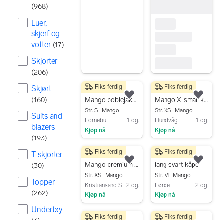
(
968
)
Luer,
skjerf og
votter
(
17
)
Skjorter
(
206
)
Fiks ferdig
Fiks ferdig
Skjørt
350 kr
1 400 kr
Legg til som favoritt.
Legg
(
160
)
Mango boblejakke S brun dame
Mango X-small kåpe
Str. S
Mango
Str. XS
Mango
Suits and
Fornebu
1 dg.
Hundvåg
1 dg.
blazers
Kjøp nå
Kjøp nå
(
193
)
Gå til annonsen
Gå til annonsen
Fiks ferdig
Fiks ferdig
T-skjorter
500 kr
800 kr
Legg til som favoritt.
Legg
Mango premium kåpe/frakk 70% ull
lang svart kåpe
(
30
)
Str. XS
Mango
Str. M
Mango
Topper
Kristiansand S
2 dg.
Førde
2 dg.
(
262
)
Kjøp nå
Kjøp nå
Gå til annonsen
Gå til annonsen
Undertøy
Fiks ferdig
Fiks ferdig
300 kr
100 kr