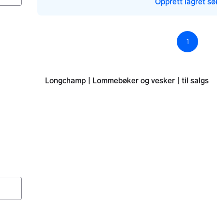
Opprett lagret sø
1
Sid
Longchamp | Lommebøker og vesker | til salgs