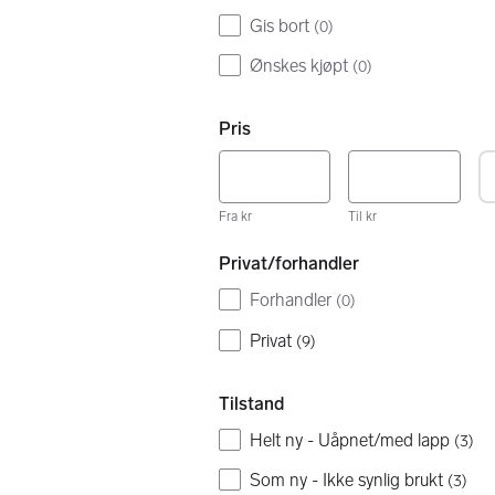
Gis bort
(
0
)
Ønskes kjøpt
(
0
)
Pris
Fra kr
Til kr
Privat/forhandler
Forhandler
(
0
)
Privat
(
9
)
Tilstand
Helt ny - Uåpnet/med lapp
(
3
)
Som ny - Ikke synlig brukt
(
3
)