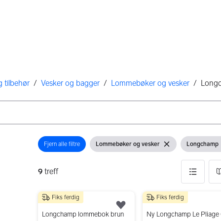
 tilbehør
/
Vesker og bagger
/
Lommebøker og vesker
/
Long
Fjern alle filtre
Lommebøker og vesker
Longchamp
Åpne filter
Vis filter
Fjern filter
Vis filter
9
treff
Fiks ferdig
Fiks ferdig
9 resultater
600 kr
399 kr
Legg til som favoritt.
Longchamp lommebok brun