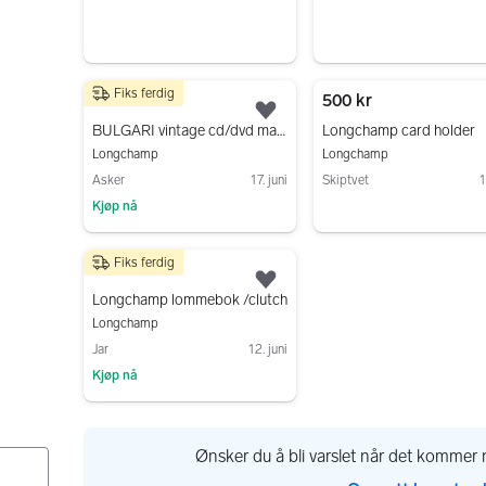
Fiks ferdig
400 kr
500 kr
Legg til som favoritt.
BULGARI vintage cd/dvd mappe
Longchamp card holder
Longchamp
Longchamp
Asker
17. juni
Skiptvet
1
Kjøp nå
Gå til annonsen
Gå til annonsen
Fiks ferdig
1 200 kr
Legg til som favoritt.
Longchamp lommebok /clutch
Longchamp
Jar
12. juni
Kjøp nå
Gå til annonsen
Ønsker du å bli varslet når det kommer n