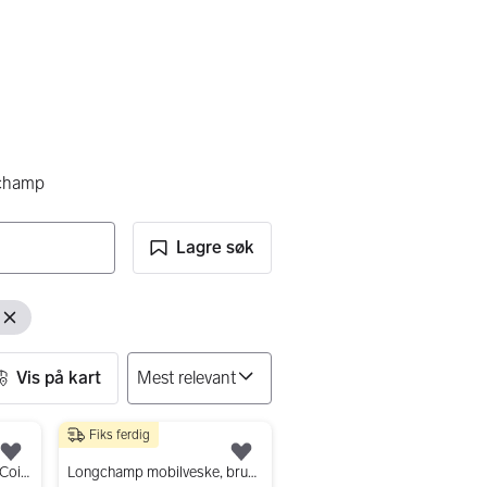
champ
Lagre søk
Fjern filter
Vis på kart
Fiks ferdig
1 600 kr
Legg til som favoritt.
Legg til som favoritt.
Ny Longchamp Le Pliage Coin Purse
Longchamp mobilveske, brukt to ganger!