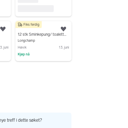
Fiks ferdig
350 kr
Legg til som favoritt.
Legg til som favoritt.
12 stk Sminkepung/ toalettmappe dame
Longchamp
3. juni
Høvik
13. juni
Kjøp nå
Gå til annonsen
ye treff i dette søket?