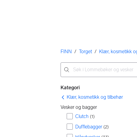
Her er du
FINN
/
Torget
/
Klær, kosmetikk og
Ingen resultater
Filtre
Kategori
Klær, kosmetikk og tilbehør
Vesker og bagger
Clutch
(
1
)
Dufflebagger
(
2
)