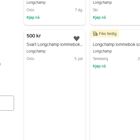
Longchamp
Longchamp
Oslo
7 dg.
Ski
Kjøp nå
Kjøp nå
Gå til annonsen
Gå til annonsen
Fiks ferdig
500 kr
1 500 kr
Legg til som favoritt.
Svart Longchamp lommebok i skinn
Longchamp lommebok so
Longchamp
Longchamp
Oslo
5. juli
Tønsberg
2
)
Kjøp nå
Gå til annonsen
Gå til annonsen