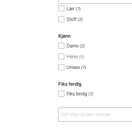
Lær
(
7
)
Stoff
(
2
)
Kjønn
Dame
(
2
)
Herre
(
0
)
Unisex
(
7
)
Fiks ferdig
Fiks ferdig
(
7
)
Ingen resultater