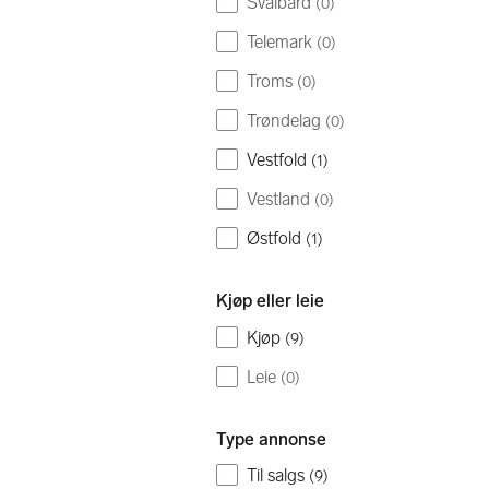
Svalbard
(
0
)
Telemark
(
0
)
Troms
(
0
)
Trøndelag
(
0
)
Vestfold
(
1
)
Vestland
(
0
)
Østfold
(
1
)
Kjøp eller leie
Kjøp
(
9
)
Leie
(
0
)
Type annonse
Til salgs
(
9
)