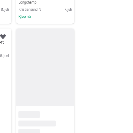
Longchamp
8. juli
Kristiansund N
7. juli
Kjøp nå
Gå til annonsen
Legg til som favoritt.
rt
8. juni