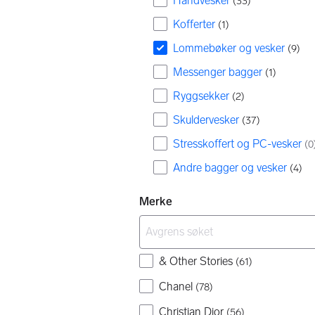
Håndvesker
(
33
)
Kofferter
(
1
)
Lommebøker og vesker
(
9
)
Messenger bagger
(
1
)
Ryggsekker
(
2
)
Skuldervesker
(
37
)
Stresskoffert og PC-vesker
(
0
Andre bagger og vesker
(
4
)
Merke
& Other Stories
(
61
)
Chanel
(
78
)
Christian Dior
(
56
)