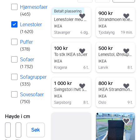
Hjørnesofaer
Betalt plassering
1620 resultater
850 kr
900 kr
(
465
)
Legg til som favoritt.
Legg
Lenestoler med saueskinntrekk + krakk.
Strandmoen lenestol med puff
Lenestoler
IKEA
IKEA
(
1 620
)
Stavanger
4 dg.
Tjodalyng
19 min.
Gå til annonsen
Gå til annonsen
Puffer
100 kr
500 kr
(
378
)
Legg til som favoritt.
Legg
To stk IKEA stoler
Lenestol, Ørelappstol Strandmon
Sofaer
IKEA
IKEA
(
1 732
)
Kragerø
6 t.
Larvik
8 t.
Gå til annonsen
Gå til annonsen
Sofagrupper
1 000 kr
800 kr
(
335
)
Legg til som favoritt.
Legg
Svingstol i hvit skinn
IKEA Strandmon lenestol
Sovesofaer
IKEA
IKEA
(
750
)
Sarpsborg
8 t.
Oslo
9 t.
Gå til annonsen
Gå til annonsen
Høyde i cm
Legg
Søk