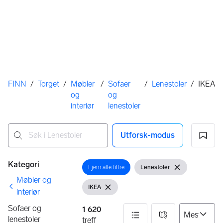
Her er du
FINN
/
Torget
/
Møbler
/
Sofaer
/
Lenestoler
/
IKEA
og
og
interiør
lenestoler
Utforsk-modus
Ingen resultater
Filtre
Kategori
Fjern alle filtre
Lenestoler
Åpne filter
Vis filter
Fjern filter
Møbler og
IKEA
Vis filter
Fjern filter
interiør
Sofaer og
1 620
lenestoler
treff