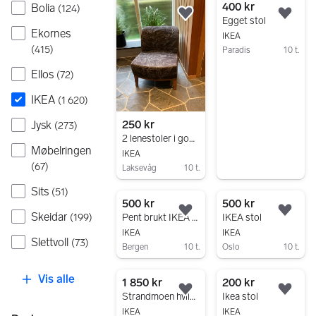
400 kr
Bolia
(
124
)
Legg til som favoritt.
Legg
Egget stol
Ekornes
IKEA
(
415
)
Paradis
10 t.
Gå til annonsen
Ellos
(
72
)
IKEA
(
1 620
)
250 kr
Jysk
(
273
)
2 lenestoler i god stand - 250 pr stk
Møbelringen
IKEA
(
67
)
Laksevåg
10 t.
Gå til annonsen
Sits
(
51
)
500 kr
500 kr
Skeidar
Legg til som favoritt.
Legg
(
199
)
Pent brukt IKEA Strandmoen ørelappstol i grå
IKEA stol
IKEA
IKEA
Slettvoll
(
73
)
Bergen
10 t.
Oslo
10 t.
Gå til annonsen
Gå til annonsen
Vis alle
1 850 kr
200 kr
Legg til som favoritt.
Legg
Strandmoen hvilestol og krakk, grå med ekstratrekk i lin.
Ikea stol
IKEA
IKEA