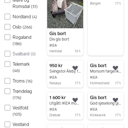
Møre og
Bergen
17 t.
Romsdal
(
31
)
Gå til annonsen
Nordland
(
4
)
Oslo
(
266
)
Gis bort
Rogaland
Div gis bort
(
186
)
IKEA
Heimdal
16 t.
Svalbard
(
0
)
Gå til annonsen
Telemark
950 kr
Gis bort
(
46
)
Legg til som favoritt.
Legg
Svingstol Äleby fra Ikea.
Morsom fargerik stol gis bort!
IKEA
IKEA
Troms
(
16
)
Nesøya
17 t.
Holmestrand
17 t.
Gå til annonsen
Gå til annonsen
Trøndelag
1 600 kr
Gis bort
(
176
)
Legg til som favoritt.
Legg
Utgått IKEA modell! Stockholm lenestol i rotting
God sjeselong gis bort
Vestfold
IKEA
IKEA
(
105
)
Drøbak
17 t.
Klokkarvik
17 t.
Gå til annonsen
Gå til annonsen
Vestland