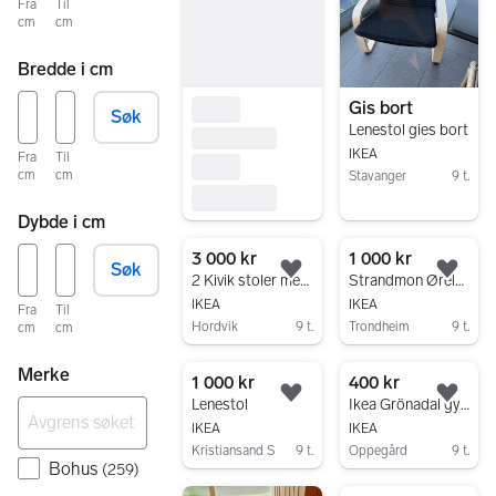
Fra
Til
cm
cm
Bredde i cm
Gis bort
Søk
Lenestol gies bort
IKEA
Fra
Til
cm
cm
Stavanger
9 t.
Gå til annonsen
Dybde i cm
3 000 kr
1 000 kr
Søk
Legg til som favoritt.
Legg
2 Kivik stoler med hvite trekk selges samlet.
Strandmon Ørelappstol
IKEA
IKEA
Fra
Til
Hordvik
9 t.
Trondheim
9 t.
cm
cm
Gå til annonsen
Gå til annonsen
Merke
1 000 kr
400 kr
Legg til som favoritt.
Legg
Lenestol
Ikea Grönadal gyngestol
IKEA
IKEA
Kristiansand S
9 t.
Oppegård
9 t.
Bohus
(
259
)
Gå til annonsen
Gå til annonsen