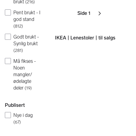
brukt
(
216
)
Pent brukt - I
Side 1
Sider
Neste side
ikon
,
god stand
(
812
)
Godt brukt -
IKEA | Lenestoler | til salgs
Synlig brukt
(
281
)
Må fikses -
Noen
mangler/
ødelagte
deler
(
19
)
Publisert
Nye i dag
(
67
)