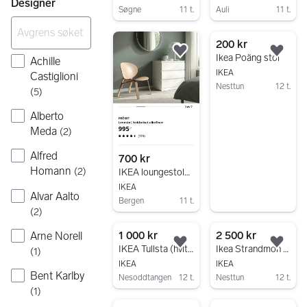
Designer
Søgne
11 t.
Auli
11 t.
Gå til annonsen
Gå til annonsen
200 kr
Legg til som favoritt.
Legg
Ikea Poäng stol
Achille
IKEA
Castiglioni
Nesttun
12 t.
(
5
)
Gå til annonsen
Alberto
Meda
(
2
)
Alfred
700 kr
Homann
(
2
)
IKEA loungestoler, eikefinér
IKEA
Alvar Aalto
Bergen
11 t.
(
2
)
Gå til annonsen
1 000 kr
2 500 kr
Arne Norell
Legg til som favoritt.
Legg
IKEA Tullsta (hvite/røde trekk)
Ikea Strandmon ørelappstol
(
1
)
IKEA
IKEA
Bent Karlby
Nesoddtangen
12 t.
Nesttun
12 t.
(
1
)
Gå til annonsen
Gå til annonsen