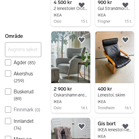
4 500 kr
900 kr
Legg til som favoritt.
Legg
2 lenestoler Omtenksam fra Ikea
Gul Strandmon lenestol med puff
IKEA
IKEA
Oslo
15 t.
Frogner
15 t.
Gå til annonsen
Gå til annonsen
Område
Legg til som favoritt.
Legg
Agder
(
85
)
Akershus
(
259
)
2 900 kr
400 kr
Buskerud
Oskarshamn ørelappstol + fotskammel
Lenestol, skinn
(
89
)
IKEA
IKEA
Oslo
16 t.
Trondheim
16 t.
Finnmark
(
0
)
Gå til annonsen
Gå til annonsen
Innlandet
Gis bort
(
74
)
Legg til som favoritt.
Legg
IKEA lenestol med avtagbart trekk i beige
IKEA