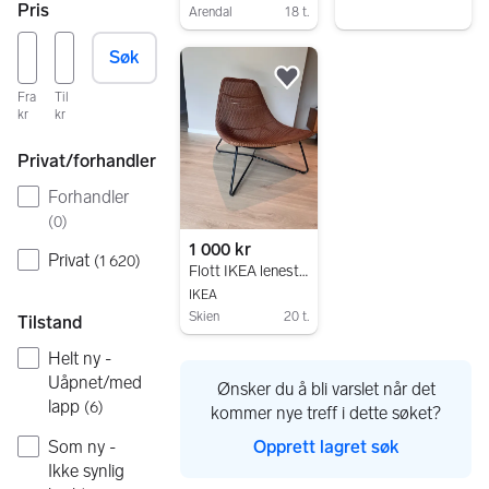
Pris
Arendal
18 t.
Gå til annonsen
Søk
Legg til som favoritt.
Fra
Til
kr
kr
Privat/forhandler
Forhandler
(
0
)
1 000 kr
Privat
(
1 620
)
Flott IKEA lenestol – som ny!
IKEA
Skien
20 t.
Tilstand
Gå til annonsen
Helt ny -
Uåpnet/med
Ønsker du å bli varslet når det
lapp
(
6
)
kommer nye treff i dette søket?
Som ny -
Opprett lagret søk
Ikke synlig