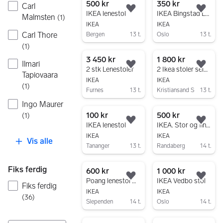
500 kr
350 kr
Carl
Legg til som favoritt.
Legg
IKEA lenestol
IKEA Bingstad Lenestol
Malmsten
(
1
)
IKEA
IKEA
Carl Thore
Bergen
13 t.
Oslo
13 t.
(
1
)
Gå til annonsen
Gå til annonsen
3 450 kr
1 800 kr
Ilmari
Legg til som favoritt.
Legg
2 stk Lenestoler
2 Ikea stoler selges
Tapiovaara
IKEA
IKEA
(
1
)
Furnes
13 t.
Kristiansand S
13 t.
Gå til annonsen
Gå til annonsen
Ingo Maurer
100 kr
500 kr
(
1
)
Legg til som favoritt.
Legg
IKEA lenestol
IKEA. Stor og fin stol
IKEA
IKEA
Vis alle
Tananger
13 t.
Randaberg
14 t.
Gå til annonsen
Gå til annonsen
Fiks ferdig
600 kr
1 000 kr
Legg til som favoritt.
Legg
Poang lenestol med rosa pute (utgått)
IKEA Vedbo stol
Fiks ferdig
IKEA
IKEA
(
36
)
Slependen
14 t.
Oslo
14 t.
Gå til annonsen
Gå til annonsen