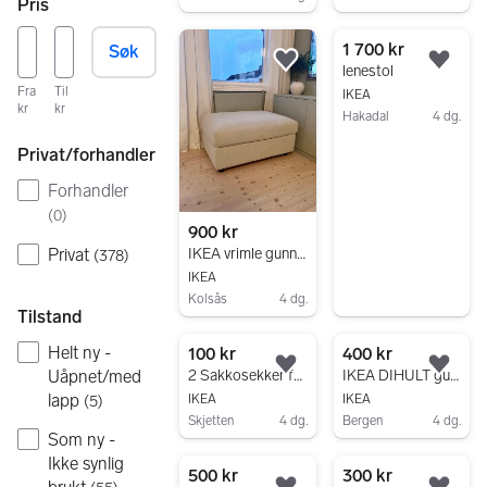
Pris
Gå til annonsen
1 700 kr
Søk
Legg til som favoritt.
Legg
lenestol
Fra
Til
IKEA
kr
kr
Hakadal
4 dg.
Gå til annonsen
Privat/forhandler
Forhandler
(
0
)
900 kr
Privat
IKEA vrimle gunnared beige puff
(
378
)
IKEA
Kolsås
4 dg.
Tilstand
Gå til annonsen
Helt ny -
100 kr
400 kr
Legg til som favoritt.
Legg
2 Sakkosekker for 100kr
IKEA DIHULT gulvpute
Uåpnet/med
lapp
IKEA
IKEA
(
5
)
Skjetten
4 dg.
Bergen
4 dg.
Som ny -
Gå til annonsen
Gå til annonsen
Ikke synlig
500 kr
300 kr