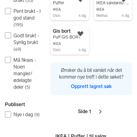
brukt
(
55
)
Legg til som favoritt.
Legg
Puffer
IKEA sandared- puff grå
IKEA
IKEA
Pent brukt - I
Oslo
4 dg.
Melhus
4 dg.
god stand
Gå til annonsen
Gå til annonsen
(
195
)
Gis bort
Godt brukt -
Legg til som favoritt.
Puff GIS BORT
Synlig brukt
IKEA
(
49
)
Oslo
4 dg.
Gå til annonsen
Må fikses -
Noen
Ønsker du å bli varslet når det
mangler/
kommer nye treff i dette søket?
ødelagte
Opprett lagret søk
deler
(
5
)
Publisert
Side 1
Sider
Neste side
ikon
,
Nye i dag
(
9
)
IKEA | Puffer | til salgs