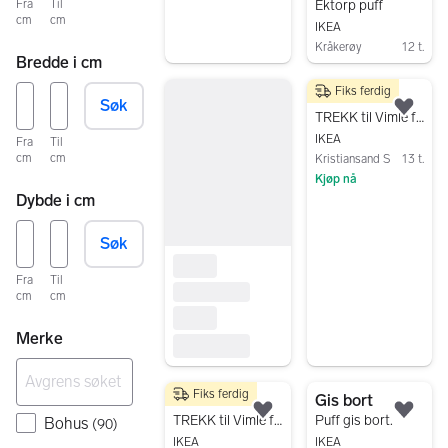
Fra
Til
Ektorp puff
cm
cm
IKEA
Kråkerøy
12 t.
Bredde i cm
Gå til annonsen
Fiks ferdig
50 kr
Søk
Legg
TREKK til Vimle fotskammel - beige
IKEA
Fra
Til
cm
cm
Kristiansand S
13 t.
Kjøp nå
Dybde i cm
Gå til annonsen
Søk
Fra
Til
cm
cm
Merke
Fiks ferdig
100 kr
Gis bort
Legg til som favoritt.
Legg
TREKK til Vimle fotskammel - Saxemara blåsvart
Puff gis bort.
Bohus
(
90
)
IKEA
IKEA