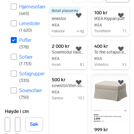
Hjørnesofaer
Betalt plassering
378 resultater
1 700 kr
100 kr
(
465
)
Legg til som favoritt.
Legg
lenestol
IKEA Kippan puff
Lenestoler
IKEA
IKEA
(
1 620
)
Hakadal
4 dg.
Trondheim
7 t.
Gå til annonsen
Gå til annonsen
Puffer
2 000 kr
400 kr
(
378
)
Legg til som favoritt.
Legg
Sovemodul Vallentuna Ikea
To fine sofapuffer fra IKEA
Sofaer
IKEA
IKEA
(
1 733
)
Hvam
8 t.
Vinterbro
9 t.
Gå til annonsen
Gå til annonsen
Sofagrupper
500 kr
(
335
)
Legg til som favoritt.
Legg
sovestol/liten sofa
Sovesofaer
IKEA
(
750
)
Sandve
10 t.
Gå til annonsen
Høyde i cm
Søk
999 kr