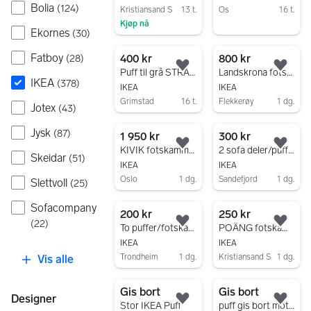
Bolia
(
124
)
Kristiansand S
13 t.
Os
16 t.
Kjøp nå
Gå til annonsen
Ekornes
(
30
)
Gå til annonsen
Fatboy
400 kr
800 kr
(
28
)
Legg til som favoritt.
Legg
Puff til grå STRANDMON lenestol
Landskrona fotskammel Fotskammel, Gunnared lys grønn / tre
IKEA
(
378
)
IKEA
IKEA
Grimstad
16 t.
Flekkerøy
1 dg.
Jotex
(
43
)
Gå til annonsen
Gå til annonsen
Jysk
(
87
)
1 950 kr
300 kr
Legg til som favoritt.
Legg
KIVIK fotskammel m/oppbevaring
2 sofa deler/puffer selges
Skeidar
(
51
)
IKEA
IKEA
Oslo
1 dg.
Sandefjord
1 dg.
Slettvoll
(
25
)
Gå til annonsen
Gå til annonsen
Sofacompany
200 kr
250 kr
(
22
)
Legg til som favoritt.
Legg
To puffer/fotskammel fra IKEA
POÄNG fotskammel fra Ikea
IKEA
IKEA
Trondheim
1 dg.
Kristiansand S
1 dg.
Vis alle
Gå til annonsen
Gå til annonsen
Gis bort
Gis bort
Designer
Legg til som favoritt.
Legg
Stor IKEA Puff
puff gis bort mot henting - reservert