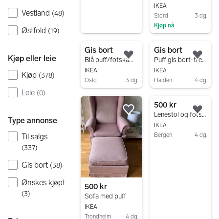
IKEA
Vestland
(
48
)
Stord
3 dg.
Kjøp nå
Østfold
(
19
)
Gå til annonsen
Gis bort
Gis bort
Kjøp eller leie
Legg til som favoritt.
Legg
Blå puff/fotskammel. Må hentes
Puff gis bort-trenger litt kjærlighet
IKEA
IKEA
Kjøp
(
378
)
Oslo
3 dg.
Halden
4 dg.
Leie
Gå til annonsen
Gå til annonsen
(
0
)
500 kr
Legg til som favoritt.
Legg
Lenestol og fotskammel
Type annonse
IKEA
Bergen
4 dg.
Til salgs
Gå til annonsen
(
337
)
Gis bort
(
38
)
Ønskes kjøpt
500 kr
(
3
)
Sofa med puff
IKEA
Trondheim
4 dg.