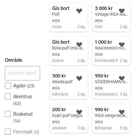
Gå til annonsen
Gå til annonsen
Gis bort
3 000 kr
Legg til som favoritt.
Legg
Puff
Vintage IKEA Malung lenestol i ekte skinn
IKEA
IKEA
Hosle
2 dg.
Oslo
2 dg.
Gå til annonsen
Gå til annonsen
Gis bort
1 000 kr
Legg til som favoritt.
Legg
Bolia puff (må hentes)
Ikea lenestol med puff
IKEA
IKEA
Område
Godvik
2 dg.
Kristiansand S
2 dg.
Gå til annonsen
Gå til annonsen
300 kr
950 kr
Legg til som favoritt.
Legg
Alseda puff
SÖDERHAMN lenestol fra IKEA
Agder
(
23
)
IKEA
IKEA
Hafrsfjord
2 dg.
Kristiansand S
3 dg.
Akershus
Gå til annonsen
Gå til annonsen
(
62
)
200 kr
990 kr
Buskerud
Legg til som favoritt.
Legg
Svart puff selges
IKEA senge benk med puff
(
14
)
IKEA
IKEA
Jessheim
3 dg.
Billingstad
3 dg.
Finnmark
(
0
)