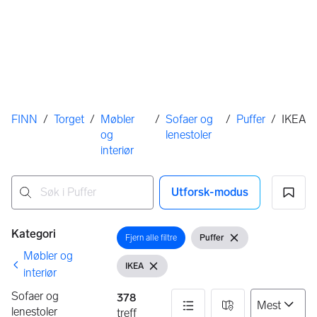
Her er du
FINN
/
Torget
/
Møbler
/
Sofaer og
/
Puffer
/
IKEA
og
lenestoler
interiør
Utforsk-modus
Ingen resultater
Filtre
Kategori
Fjern alle filtre
Puffer
Åpne filter
Vis filter
Fjern filter
Møbler og
IKEA
Vis filter
Fjern filter
interiør
Sofaer og
378
lenestoler
treff