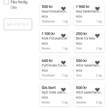
Gå til annonsen
Fiks ferdig
500 kr
1 900 kr
(
36
)
Legg til som favoritt.
Legg
Ikea fotskammel med oppbevaring
Ikea Søderhamn fotskammel
IKEA
IKEA
Skallestad
1 dg.
Oslo
1 dg.
Gå til annonsen
Gå til annonsen
Ingen resultater
1 100 kr
250 kr
Legg til som favoritt.
Legg
Kivik Fotskammel
Benk fra Ikea
IKEA
IKEA
Buvika
1 dg.
Oslo
2 dg.
Gå til annonsen
Gå til annonsen
400 kr
550 kr
Legg til som favoritt.
Legg
Puff/krakk fra IKEA
IKEA Søderhamn puffmodul
IKEA
IKEA
Trondheim
2 dg.
Oslo
2 dg.
Gå til annonsen
Gå til annonsen
Gis bort
500 kr
Legg til som favoritt.
Legg
Nytt trekk sektorplaner
IKEA søderhamn fotskammel virap beige
IKEA
IKEA
Molde
2 dg.
Sandnes
2 dg.