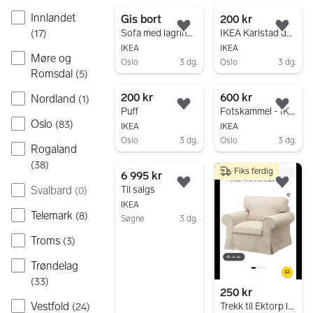
Gå til annonsen
Gå til annonsen
Innlandet
Gis bort
200 kr
Legg til som favoritt.
Legg
Sofa med lagring Gis bort
IKEA Karlstad daybed/sjeselong med blå madrass og trekk
(
17
)
IKEA
IKEA
Møre og
Oslo
3 dg.
Oslo
3 dg.
Romsdal
(
5
)
Gå til annonsen
Gå til annonsen
200 kr
600 kr
Nordland
(
1
)
Legg til som favoritt.
Legg
Puff
Fotskammel - IKEA
Oslo
(
83
)
IKEA
IKEA
Oslo
3 dg.
Oslo
3 dg.
Rogaland
Gå til annonsen
Gå til annonsen
(
38
)
Fiks ferdig
6 995 kr
Legg til som favoritt.
Legg
Svalbard
Til salgs
(
0
)
IKEA
Telemark
(
8
)
Søgne
3 dg.
Gå til annonsen
Troms
(
3
)
Trøndelag
(
33
)
250 kr
Vestfold
Trekk til Ektorp lenestol
(
24
)