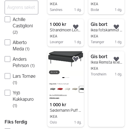
IKEA
IKEA
Sandnes
1 dg.
Bodø
1 dg.
Gå til annonsen
Gå til annonsen
Achille
1 000 kr
Gis bort
Castiglioni
Legg til som favoritt.
Legg
Strandmoen Lenestol med puff
ikea fotskammel lappviken
(
2
)
IKEA
IKEA
Alberto
Levanger
1 dg.
Tananger
1 dg.
Meda
Gå til annonsen
Gå til annonsen
(
1
)
Gis bort
Anders
Legg til som favoritt.
Legg
Ikea Remsta lenestol gis bort
Pehrson
(
1
)
IKEA
Trondheim
1 dg.
Lars Tornøe
Gå til annonsen
(
1
)
Yrjö
Kukkapuro
1 000 kr
(
1
)
Søderhamn Puff Gul
IKEA
Fiks ferdig
Oslo
1 dg.