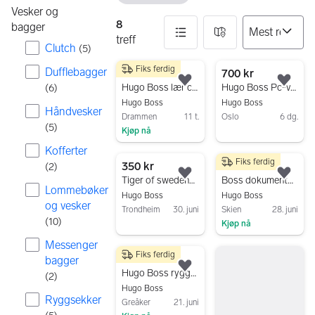
Vesker og
8
bagger
treff
Clutch
(
5
)
Fiks ferdig
Dufflebagger
8 resultater
550 kr
700 kr
Legg til som favoritt.
Legg
Hugo Boss lær clutch/mappe svart unisex
Hugo Boss Pc-veska
(
6
)
Hugo Boss
Hugo Boss
Håndvesker
Drammen
11 t.
Oslo
6 dg.
(
5
)
Kjøp nå
Gå til annonsen
Gå til annonsen
Kofferter
Fiks ferdig
350 kr
2 500 kr
(
2
)
Legg til som favoritt.
Legg
Tiger of sweden- pc veske
Boss dokumentmappe / pc-veske i skinn
Lommebøker
Hugo Boss
Hugo Boss
og vesker
Trondheim
30. juni
Skien
28. juni
(
10
)
Kjøp nå
Gå til annonsen
Gå til annonsen
Messenger
Fiks ferdig
300 kr
bagger
Legg til som favoritt.
Hugo Boss ryggsekk
(
2
)
Hugo Boss
Ryggsekker
Greåker
21. juni