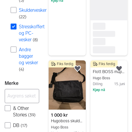
(
5
)
Kjøp nå
Gå til annonsen
Skuldervesker
(
22
)
Stresskoffert
og PC-
vesker
(
8
)
Andre
bagger
og vesker
Fiks ferdig
Fiks ferdig
1 290 kr
(
4
)
Legg til som favoritt.
Legg
Flott BOSS mappe el cover til pc, Mac, datamaskin, papirer ol.
Hugo Boss
Merke
Dilling
15. juni
Kjøp nå
Gå til annonsen
& Other
Stories
1 000 kr
(
39
)
Hugoboss skulderveske plass til pc
DB
(
17
)
Hugo Boss