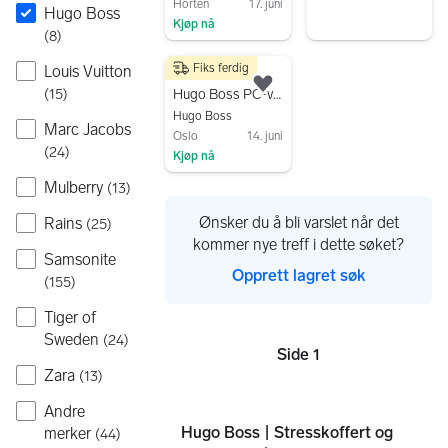
Horten
17. juni
Hugo Boss
Kjøp nå
(
8
)
Gå til annonsen
Fiks ferdig
Louis Vuitton
450 kr
Legg til som favoritt.
(
15
)
Hugo Boss PC-veske/dokumentmappe
Hugo Boss
Marc Jacobs
Oslo
14. juni
(
24
)
Kjøp nå
Gå til annonsen
Mulberry
(
13
)
Ønsker du å bli varslet når det
Rains
(
25
)
kommer nye treff i dette søket?
Samsonite
Opprett lagret søk
(
155
)
Tiger of
Sweden
(
24
)
Side 1
Sider
Zara
(
13
)
Andre
Hugo Boss | Stresskoffert og
merker
(
44
)