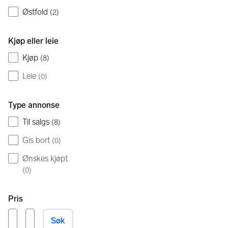
Østfold
(
2
)
Kjøp eller leie
Kjøp
(
8
)
Leie
(
0
)
Type annonse
Til salgs
(
8
)
Gis bort
(
0
)
Ønskes kjøpt
(
0
)
Pris
Søk