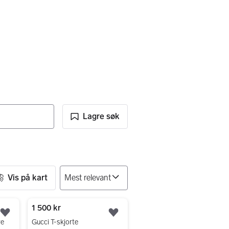
Lagre søk
Vis på kart
1 500 kr
Legg til som favoritt.
Legg til som favoritt.
re
Gucci T-skjorte