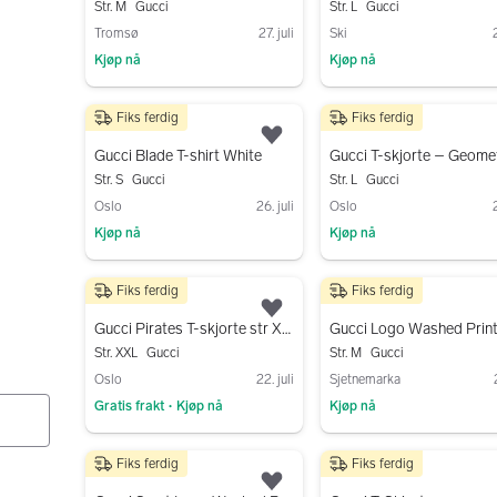
Str. M
Gucci
Str. L
Gucci
Tromsø
27. juli
Ski
2
Kjøp nå
Kjøp nå
Gå til annonsen
Gå til annonsen
Fiks ferdig
Fiks ferdig
1 500 kr
700 kr
Legg til som favoritt.
Gucci Blade T-shirt White
Str. S
Gucci
Str. L
Gucci
Oslo
26. juli
Oslo
2
Kjøp nå
Kjøp nå
Gå til annonsen
Gå til annonsen
Fiks ferdig
Fiks ferdig
1 700 kr
3 500 kr
Legg til som favoritt.
Gucci Pirates T-skjorte str XXL
Str. XXL
Gucci
Str. M
Gucci
Oslo
22. juli
Sjetnemarka
Gratis frakt
Kjøp nå
Kjøp nå
•
Gå til annonsen
Gå til annonsen
Fiks ferdig
Fiks ferdig
4 000 kr
1 499 kr
Legg til som favoritt.