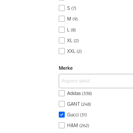
S
(
7
)
M
(
9
)
L
(
8
)
XL
(
2
)
XXL
(
2
)
Merke
Adidas
(
338
)
GANT
(
248
)
Gucci
(
31
)
H&M
(
262
)