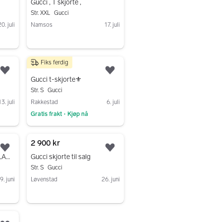
Gucci , T skjorte ,
Str. XXL
Gucci
0. juli
Namsos
17. juli
Gå til annonsen
Fiks ferdig
1 000 kr
Legg til som favoritt.
Legg til som favoritt.
Gucci t-skjorte⚜️
Str. S
Gucci
13. juli
Rakkestad
6. juli
Gratis frakt
Kjøp nå
•
Gå til annonsen
2 900 kr
Legg til som favoritt.
Legg til som favoritt.
T-SHIRT WITH GUCCI BLADE PRINT
Gucci skjorte til salg
Str. S
Gucci
9. juni
Løvenstad
26. juni
Gå til annonsen