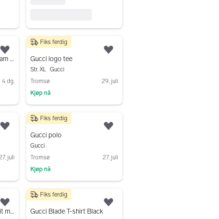
Fiks ferdig
3 499 kr
Legg til som favoritt.
Legg til som favoritt.
Gucci Brown GG Monogram Polo with White Sleeves
Gucci logo tee
Str. XL
Gucci
4 dg.
Tromsø
29. juli
Kjøp nå
Gå til annonsen
Fiks ferdig
2 499 kr
Legg til som favoritt.
Legg til som favoritt.
Gucci polo
Gucci
27. juli
Tromsø
27. juli
Kjøp nå
Gå til annonsen
Fiks ferdig
2 500 kr
Legg til som favoritt.
Legg til som favoritt.
Gucci GG strikkpolo – hvit med GG-monogram – str. L
Gucci Blade T-shirt Black