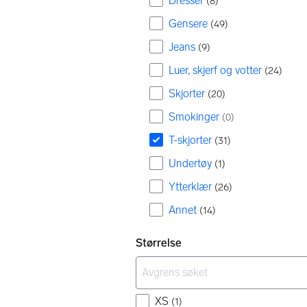
Dresser
(
8
)
Gensere
(
49
)
Jeans
(
9
)
Luer, skjerf og votter
(
24
)
Skjorter
(
20
)
Smokinger
(
0
)
T-skjorter
(
31
)
Undertøy
(
1
)
Ytterklær
(
26
)
Annet
(
14
)
Størrelse
XS
(
1
)