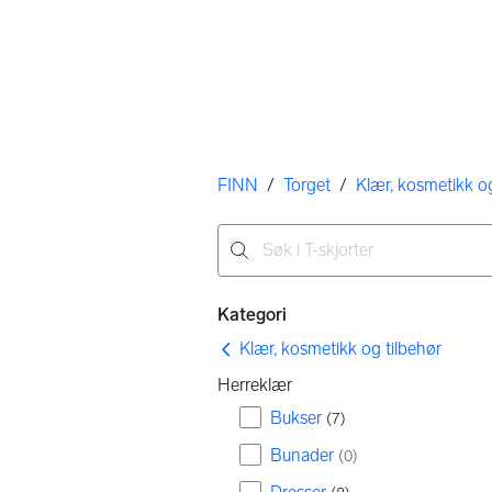
Her er du
FINN
/
Torget
/
Klær, kosmetikk og
Ingen resultater
Filtre
Kategori
Klær, kosmetikk og tilbehør
Herreklær
Bukser
(
7
)
Bunader
(
0
)