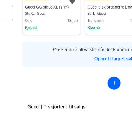
Legg til som favoritt.
Gucci GG pique XL (slim)
Str. XL
Gucci
Str. L
Gucci
Oslo
18. juni
Trondheim
1
Kjøp nå
Kjøp nå
Gå til annonsen
Gå til annonsen
Ønsker du å bli varslet når det kommer n
Opprett lagret sø
1
Sid
Gucci | T-skjorter | til salgs