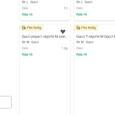
Str. L
Gucci
Str. L
Gucci
Oslo
5 t.
Oslo
Kjøp nå
Kjøp nå
Gå til annonsen
Gå til annonsen
Fiks ferdig
Fiks ferdig
800 kr
2 700 kr
Legg til som favoritt.
Gucci pique t-skjorte M svart herre
Str. M
Gucci
Str. M
Gucci
Oslo
1 dg.
Oslo
Kjøp nå
Kjøp nå
Gå til annonsen
Gå til annonsen