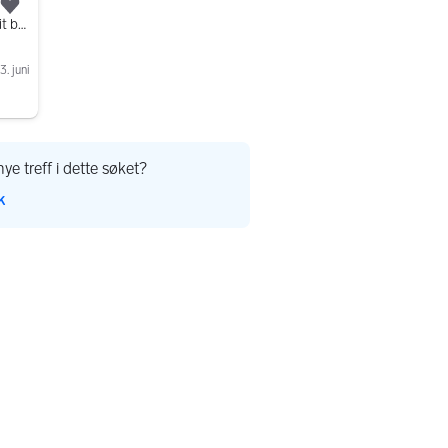
Legg til som favoritt.
Gucci t-skjorte herre L hvit bomull
3. juni
ye treff i dette søket?
k
er