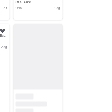
Str. S
Gucci
5 t.
Oslo
1 dg.
Gå til annonsen
Legg til som favoritt.
Gucci T-skjorte M Gucci Blade Print oversize strl.
2 dg.