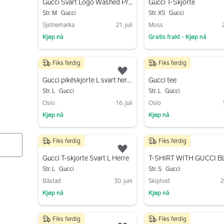
Gucci Svart Logo Washed Print sz M Ubrukt
Gucci T-Skjorte
Str. M
Gucci
Str. XS
Gucci
Sjetnemarka
21. juli
Moss
2
Kjøp nå
Gratis frakt
Kjøp nå
•
Gå til annonsen
Gå til annonsen
Fiks ferdig
Fiks ferdig
1 500 kr
1 399 kr
Legg til som favoritt.
Gucci pikéskjorte L svart herre
Gucci tee
Str. L
Gucci
Str. L
Gucci
Oslo
16. juli
Oslo
Kjøp nå
Kjøp nå
Gå til annonsen
Gå til annonsen
Fiks ferdig
Fiks ferdig
1 500 kr
3 000 kr
Legg til som favoritt.
Gucci T-skjorte Svart L Herre
Str. L
Gucci
Str. S
Gucci
Båstad
30. juni
Skiptvet
2
Kjøp nå
Kjøp nå
Gå til annonsen
Gå til annonsen
Fiks ferdig
Fiks ferdig
6 000 kr
1 050 kr