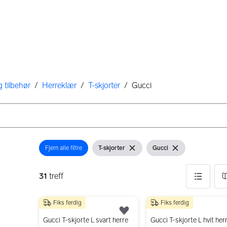
 tilbehør
/
Herreklær
/
T-skjorter
/
Gucci
Fjern alle filtre
T-skjorter
Gucci
Åpne filter
Vis filter
Fjern filter
Vis filter
Fjern filter
31
treff
Fiks ferdig
Fiks ferdig
31 resultater
490 kr
490 kr
Legg til som favoritt.
Gucci T-skjorte L svart herre
Gucci T-skjorte L hvit her