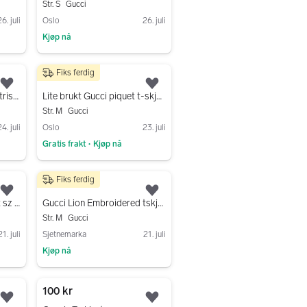
Str. S
Gucci
6. juli
Oslo
26. juli
Kjøp nå
Gå til annonsen
Fiks ferdig
4 900 kr
Legg til som favoritt.
Legg til som favoritt.
Gucci T-skjorte – Geometrisk Print (Str. L)
Lite brukt Gucci piquet t-skjorte i str. M. 4900kr. (RESERVERT)
Str. M
Gucci
4. juli
Oslo
23. juli
Gratis frakt
Kjøp nå
•
Gå til annonsen
Fiks ferdig
3 000 kr
Legg til som favoritt.
Legg til som favoritt.
Gucci Logo Washed Print sz M
Gucci Lion Embroidered tskjorte sz M
Str. M
Gucci
21. juli
Sjetnemarka
21. juli
Kjøp nå
Gå til annonsen
100 kr
Legg til som favoritt.
Legg til som favoritt.