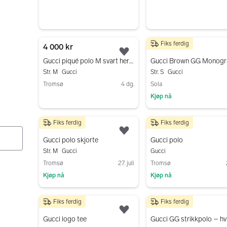
Fiks ferdig
4 000 kr
5 000 kr
Legg til som favoritt.
Gucci piqué polo M svart herre
Str. M
Gucci
Str. S
Gucci
Tromsø
4 dg.
Sola
Kjøp nå
Gå til annonsen
Gå til annonsen
Fiks ferdig
Fiks ferdig
2 999 kr
2 650 kr
Legg til som favoritt.
Gucci polo skjorte
Gucci polo
Str. M
Gucci
Gucci
Tromsø
27. juli
Tromsø
Kjøp nå
Kjøp nå
Gå til annonsen
Gå til annonsen
Fiks ferdig
Fiks ferdig
3 499 kr
5 000 kr
Legg til som favoritt.
Gucci logo tee