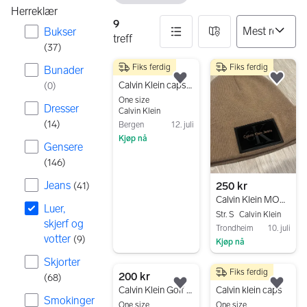
Herreklær
9
Bukser
treff
(
37
)
Fiks ferdig
Fiks ferdig
Bunader
9 resultater
250 kr
Legg til som favoritt.
Legg
Calvin Klein caps one size svart bomull
(
0
)
One size
Dresser
Calvin Klein
(
14
)
Bergen
12. juli
Kjøp nå
Gensere
Gå til annonsen
(
146
)
Jeans
250 kr
(
41
)
Calvin Klein MONO LOGO EMBRO BEANIE - Lue
Luer,
Str. S
Calvin Klein
skjerf og
Trondheim
10. juli
votter
(
9
)
Kjøp nå
Gå til annonsen
Skjorter
Fiks ferdig
200 kr
120 kr
(
68
)
Legg til som favoritt.
Legg
Calvin Klein Golf Hals
Calvin klein caps
Smokinger
One size
One size