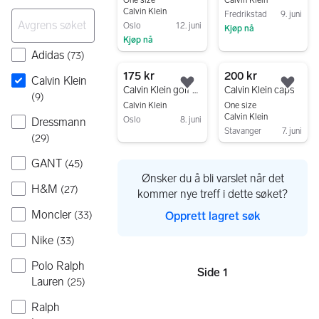
One size
Calvin Klein
Calvin Klein
Fredrikstad
9. juni
Oslo
12. juni
Kjøp nå
Kjøp nå
Gå til annonsen
Adidas
(
73
)
Gå til annonsen
175 kr
200 kr
Calvin Klein
Legg til som favoritt.
Legg
Calvin Klein golf Quadrant Beanie, lue, blå, one size
Calvin Klein caps
(
9
)
Calvin Klein
One size
Calvin Klein
Oslo
8. juni
Dressmann
Stavanger
7. juni
Gå til annonsen
(
29
)
Gå til annonsen
GANT
(
45
)
Ønsker du å bli varslet når det
H&M
(
27
)
kommer nye treff i dette søket?
Moncler
Opprett lagret søk
(
33
)
Nike
(
33
)
Polo Ralph
Side 1
Sider
Lauren
(
25
)
Ralph