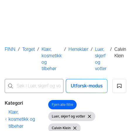
Her er du
FINN
/
Torget
/
Klær,
/
Herreklær
/
Luer,
/
Calvin
kosmetikk
skjerf
Klein
og
og
tilbehør
votter
Utforsk-modus
Ingen resultater
Filtre
Kategori
Fjern alle filtre
Åpne filter
Klær,
Luer, skjerf og votter
Vis filter
Fjern filter
kosmetikk og
tilbehør
Calvin Klein
Vis filter
Fjern filter