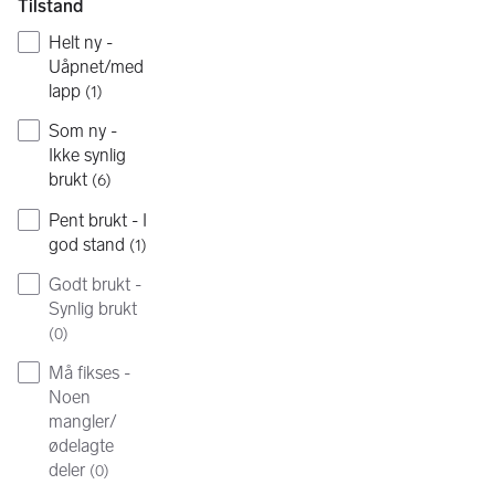
Tilstand
Helt ny -
Uåpnet/med
lapp
(
1
)
Som ny -
Ikke synlig
brukt
(
6
)
Pent brukt - I
god stand
(
1
)
Godt brukt -
Synlig brukt
(
0
)
Må fikses -
Noen
mangler/
ødelagte
deler
(
0
)