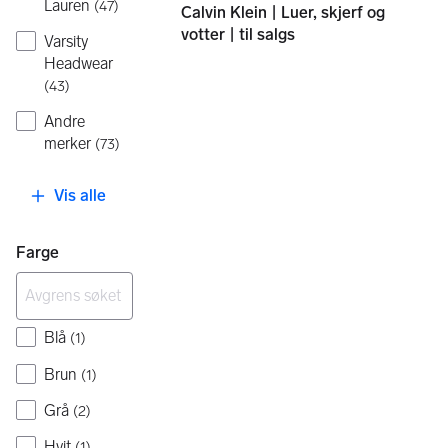
Lauren
(
47
)
Calvin Klein | Luer, skjerf og
votter | til salgs
Varsity
Headwear
(
43
)
Andre
merker
(
73
)
Vis alle
Farge
Blå
(
1
)
Brun
(
1
)
Grå
(
2
)
Hvit
(
1
)