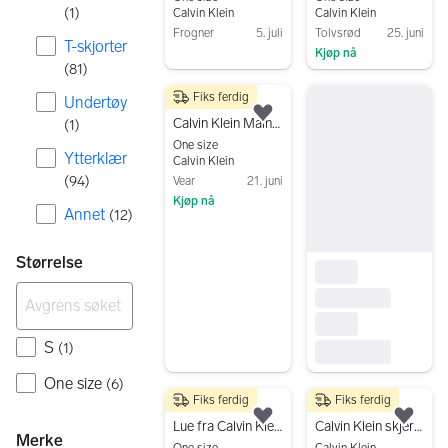
(
1
)
Calvin Klein
Calvin Klein
Frogner
5. juli
Tolvsrød
25. juni
T-skjorter
Kjøp nå
Gå til annonsen
(
81
)
Gå til annonsen
Fiks ferdig
Undertøy
300 kr
Legg til som favoritt.
Calvin Klein Main Logo caps grå bomull one size
(
1
)
One size
Ytterklær
Calvin Klein
(
94
)
Vear
21. juni
Kjøp nå
Annet
(
12
)
Gå til annonsen
Størrelse
S
(
1
)
One size
(
6
)
Fiks ferdig
Fiks ferdig
99 kr
135 kr
Legg til som favoritt.
Legg
Lue fra Calvin Klein selges!
Calvin Klein skjerf grå
Merke