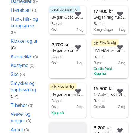
Dameklær
(
0
)
Herreklær
Betalt plassering
(
0
)
64 resultater
37 500 kr
17 900 kr
Legg til som favoritt.
Legg
Bvlgari Octo Solotempo 38mm
Bvlgari ring hvitt gull unisex
Hud-, hår- og
Bvlgari
Bvlgari
kroppspleie
Oslo
5 dg.
Kongsvinger
1 dg.
(
0
)
Gå til annonsen
Gå til annonsen
Klokker og ur
Fiks ferdig
2 700 kr
999 kr
(
6
)
Legg til som favoritt.
Legg
Bvlgari solbriller
BVLGARI solbriller ~ Y2K
Kosmetikk
(
0
)
Bvlgari
Bvlgari
Oslo
1 dg.
Bryne
2 dg.
Kostyme
(
0
)
Gratis frakt
Gå til annonsen
•
Sko
Kjøp nå
(
0
)
Gå til annonsen
Smykker og
Fiks ferdig
20 000 kr
16 500 kr
oppbevaring
Legg til som favoritt.
Legg
Bvlgari armbånd dame
✨ Autentisk BVLGARI vintage-anheng – sjeldent samlerobjekt fra tidlig 90-tall ✨
(
32
)
Bvlgari
Bvlgari
Tilbehør
(
0
)
Oslo
2 dg.
Godvik
2 dg.
Kjøp nå
Vesker og
Gå til annonsen
Gå til annonsen
bagger
(
0
)
8 200 kr
Annet
(
0
)