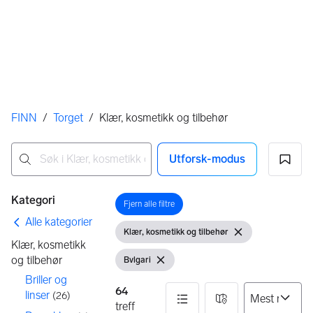
Her er du
FINN
/
Torget
/
Klær, kosmetikk og tilbehør
Utforsk-modus
Ingen resultater
Filtre
Kategori
Fjern alle filtre
Åpne filter
Alle kategorier
Klær, kosmetikk og tilbehør
Vis filter
Fjern filter
Klær, kosmetikk
og tilbehør
Bvlgari
Vis filter
Fjern filter
Briller og
64
linser
(
26
)
treff