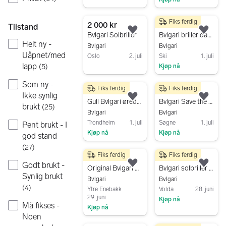
Gå til annonsen
Gå til annonsen
Fiks ferdig
2 000 kr
308 kr
Tilstand
Legg til som favoritt.
Legg
Bvlgari Solbriller
Bvlgari briller dame svart innfatning
Helt ny -
Bvlgari
Bvlgari
Uåpnet/med
Oslo
2. juli
Ski
1. juli
lapp
(
5
)
Kjøp nå
Gå til annonsen
Gå til annonsen
Som ny -
Fiks ferdig
Fiks ferdig
4 500 kr
9 000 kr
Ikke synlig
Legg til som favoritt.
Legg
Gull Bvlgari øredobber (585)
Bvlgari Save the children
brukt
(
25
)
Bvlgari
Bvlgari
Trondheim
1. juli
Søgne
1. juli
Pent brukt - I
Kjøp nå
Kjøp nå
god stand
Gå til annonsen
Gå til annonsen
(
27
)
Fiks ferdig
Fiks ferdig
21 499 kr
2 000 kr
Godt brukt -
Legg til som favoritt.
Legg
Original Bvlgari Parentesi Openwork Ring – 18K hvitt gull – med Kvittering
Bvlgari solbriller dame gullfarget ramme gråtonede glass
Synlig brukt
Bvlgari
Bvlgari
(
4
)
Ytre Enebakk
Volda
28. juni
29. juni
Kjøp nå
Må fikses -
Kjøp nå
Gå til annonsen
Noen
Gå til annonsen