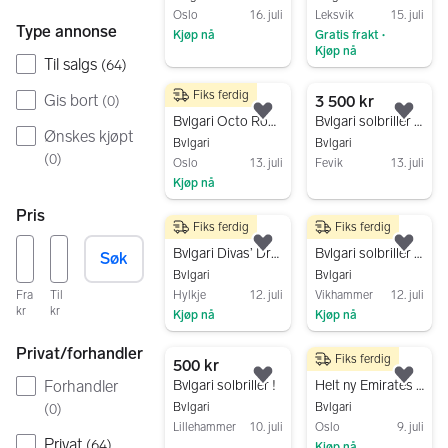
Oslo
16. juli
Leksvik
15. juli
Type annonse
Kjøp nå
Gratis frakt
•
Kjøp nå
Gå til annonsen
Til salgs
(
64
)
Gå til annonsen
Fiks ferdig
Gis bort
39 900 kr
3 500 kr
(
0
)
Legg til som favoritt.
Legg
Bvlgari Octo Roma
Bvlgari solbriller runde brune dame
Ønskes kjøpt
Bvlgari
Bvlgari
(
0
)
Oslo
13. juli
Fevik
13. juli
Kjøp nå
Gå til annonsen
Gå til annonsen
Pris
Fiks ferdig
Fiks ferdig
25 000 kr
1 500 kr
Legg til som favoritt.
Legg
Bvlgari Divas’ Dream selges
Bvlgari solbriller dame svart
Søk
Bvlgari
Bvlgari
Hylkje
12. juli
Vikhammer
12. juli
Fra
Til
kr
kr
Kjøp nå
Kjøp nå
Gå til annonsen
Gå til annonsen
Privat/forhandler
Fiks ferdig
500 kr
500 kr
Legg til som favoritt.
Legg
Bvlgari solbriller !
Helt ny Emirates First Class x BVLGARI Toalettmappe / Sminkekoffert ✨
Forhandler
Bvlgari
Bvlgari
(
0
)
Lillehammer
10. juli
Oslo
9. juli
Privat
(
64
)
Kjøp nå