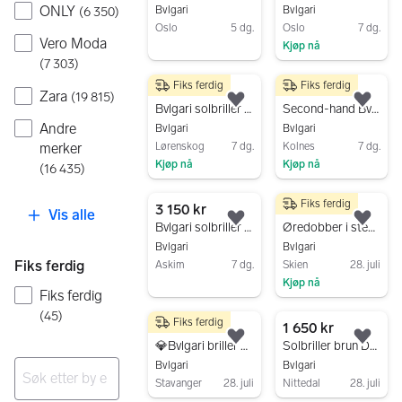
ONLY
Bvlgari
Bvlgari
(
6 350
)
Oslo
5 dg.
Oslo
7 dg.
Vero Moda
Kjøp nå
Gå til annonsen
(
7 303
)
Gå til annonsen
Fiks ferdig
Fiks ferdig
1 400 kr
2 000 kr
Zara
(
19 815
)
Legg til som favoritt.
Legg
Bvlgari solbriller dame med sort og gullramme og mørke glass
Second-hand Bvlgari solbriller dame brun
Andre
Bvlgari
Bvlgari
merker
Lørenskog
7 dg.
Kolnes
7 dg.
Kjøp nå
Kjøp nå
(
16 435
)
Gå til annonsen
Gå til annonsen
Fiks ferdig
3 150 kr
49 kr
Vis alle
Legg til som favoritt.
Legg
Bvlgari solbriller dame bruntonede glass
Øredobber i sten dame stål
Bvlgari
Bvlgari
Fiks ferdig
Askim
7 dg.
Skien
28. juli
Kjøp nå
Gå til annonsen
Fiks ferdig
Gå til annonsen
(
45
)
Fiks ferdig
1 234 kr
1 650 kr
Legg til som favoritt.
Legg
💎Bvlgari briller dame brun mønsterinnfatning - gi bud
Solbriller brun Dame Bvlgari
Bvlgari
Bvlgari
Stavanger
28. juli
Nittedal
28. juli