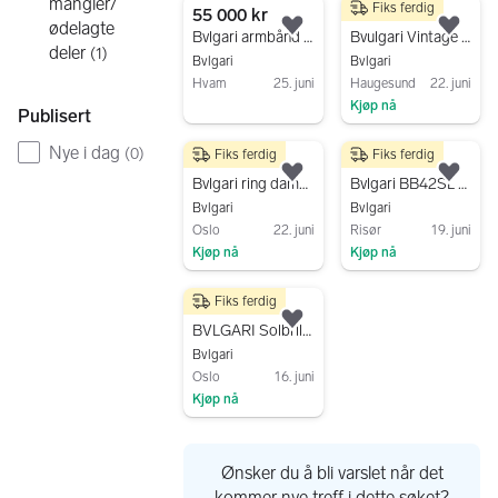
mangler/
Fiks ferdig
55 000 kr
1 800 kr
ødelagte
Legg til som favoritt.
Legg
Bvlgari armbånd i gull dame
Bvulgari Vintage solbriller
deler
(
1
)
Bvlgari
Bvlgari
Hvam
25. juni
Haugesund
22. juni
Kjøp nå
Gå til annonsen
Publisert
Gå til annonsen
Nye i dag
(
0
)
Fiks ferdig
Fiks ferdig
7 500 kr
8 000 kr
Legg til som favoritt.
Legg
Bvlgari ring dame gull str 54
Bvlgari BB42SL Auto herreklokke hvit rem
Bvlgari
Bvlgari
Oslo
22. juni
Risør
19. juni
Kjøp nå
Kjøp nå
Gå til annonsen
Gå til annonsen
Fiks ferdig
1 000 kr
Legg til som favoritt.
BVLGARI Solbriller *inkl Etui *
Bvlgari
Oslo
16. juni
Kjøp nå
Gå til annonsen
Ønsker du å bli varslet når det
kommer nye treff i dette søket?