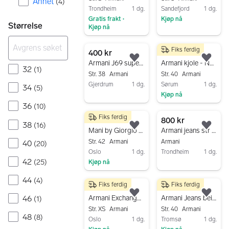
Annet
(
4
)
Trondheim
1 dg.
Sandefjord
1 dg.
Gratis frakt
Kjøp nå
•
Størrelse
Kjøp nå
Gå til annonsen
Gå til annonsen
Fiks ferdig
400 kr
150 kr
Legg til som favoritt.
Legg
Armani J69 super skinny bukse dame str 38 rosa bomull
Armani kjole - Nydelig rød/orange farge
32
(
1
)
Str. 38
Armani
Str. 40
Armani
Gjerdrum
1 dg.
Sørum
1 dg.
34
(
5
)
Kjøp nå
Gå til annonsen
36
(
10
)
Gå til annonsen
Fiks ferdig
1 150 kr
800 kr
38
(
16
)
Legg til som favoritt.
Legg
Mani by Giorgio Armani – Helfôret ullskjørt, Made in Italy (IT 42)
Armani jeans str 30
Str. 42
Armani
Armani
40
(
20
)
Oslo
1 dg.
Trondheim
1 dg.
42
(
25
)
Kjøp nå
Gå til annonsen
Gå til annonsen
44
(
4
)
Fiks ferdig
Fiks ferdig
350 kr
500 kr
Legg til som favoritt.
Legg
Armani Exchange kåpe
Armani Jeans beige kåpe str 40
46
(
1
)
Str. XS
Armani
Str. 40
Armani
48
(
8
)
Oslo
1 dg.
Tromsø
1 dg.