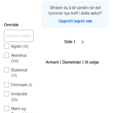
Ønsker du å bli varslet når det
kommer nye treff i dette søket?
Opprett lagret søk
Område
Side 1
Sider
Neste side
ikon
,
Agder
(
12
)
Akershus
(
101
)
Armani | Dameklær | til salgs
Buskerud
(
17
)
Finnmark
(
1
)
Innlandet
(
20
)
Møre og