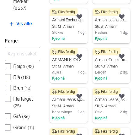
merker
Gå til annonsen
Gå til annonsen
(
8 267
)
Fiks ferdig
Fiks ferdig
300 kr
500 kr
Legg til som favoritt.
Legg
Armani Exchange strikka hettegenser ull
Armani Jeans sommerkjole lin S hvit dame
Vis alle
Str. M
Armani
Str. S
Armani
Stokke
1 dg.
Haslum
1 dg.
Kjøp nå
Kjøp nå
Farge
Gå til annonsen
Gå til annonsen
Fiks ferdig
Fiks ferdig
500 kr
200 kr
Legg til som favoritt.
Legg
ARMANI KJOLE
Armani Collezioni bukse str 48 (IT) svart bomull
Beige
(
32
)
Str. M
Armani
Str. 48
Armani
Aukra
1 dg.
Bergen
2 dg.
Blå
(
118
)
Kjøp nå
Kjøp nå
Gå til annonsen
Gå til annonsen
Brun
(
12
)
Fiks ferdig
Fiks ferdig
400 kr
500 kr
Flerfarget
Legg til som favoritt.
Legg
Armani Jeans kjole M blå dame
Armani Jeans jakke
(
25
)
Str. M
Armani
Str. S
Armani
Kongsvinger
2 dg.
Oslo
2 dg.
Grå
(
36
)
Kjøp nå
Kjøp nå
Gå til annonsen
Gå til annonsen
Grønn
(
11
)
Fiks ferdig
Fiks ferdig
500 kr
750 kr