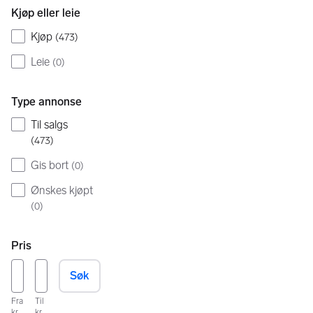
Kjøp eller leie
Kjøp
(
473
)
Leie
(
0
)
Type annonse
Til salgs
(
473
)
Gis bort
(
0
)
Ønskes kjøpt
(
0
)
Pris
Søk
Fra
Til
kr
kr