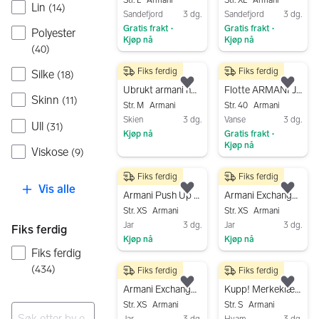
Str. L
Armani
Str. XL
Armani
Lin
(
14
)
Sandefjord
3 dg.
Sandefjord
3 dg.
Gratis frakt
Gratis frakt
•
•
Polyester
Kjøp nå
Kjøp nå
(
40
)
Gå til annonsen
Gå til annonsen
Fiks ferdig
Fiks ferdig
Silke
400 kr
450 kr
(
18
)
Legg til som favoritt.
Legg
Ubrukt armani hettegenser
Flotte ARMANI Jeans/jegging str. EU 38/40, S/M selges
Skinn
(
11
)
Str. M
Armani
Str. 40
Armani
Skien
3 dg.
Vanse
3 dg.
Ull
(
31
)
Kjøp nå
Gratis frakt
•
Kjøp nå
Viskose
Gå til annonsen
(
9
)
Gå til annonsen
Fiks ferdig
Fiks ferdig
300 kr
200 kr
Vis alle
Legg til som favoritt.
Legg
Armani Push Up Jeans dame W26 blå denim XS
Armani Exchange Denimbukse Grå XS W26
Str. XS
Armani
Str. XS
Armani
Jar
3 dg.
Jar
3 dg.
Fiks ferdig
Kjøp nå
Kjøp nå
Fiks ferdig
Gå til annonsen
Gå til annonsen
(
434
)
Fiks ferdig
Fiks ferdig
250 kr
400 kr
Legg til som favoritt.
Legg
Armani Exchange Denimbukser Blå XS W26
Kupp! Merkeklær nypris opptil 2799kr, selges 400kr per stk!
Str. XS
Armani
Str. S
Armani