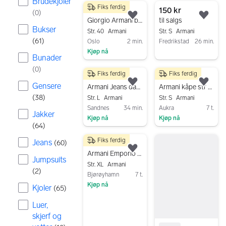
Brudekjoler
Fiks ferdig
473 resultater
1 990 kr
150 kr
(
0
)
Legg til som favoritt.
Legg
Giorgio Armani bukse i silke/viskose – str. IT 40
til salgs
Bukser
Str. 40
Armani
Str. S
Armani
(
61
)
Oslo
2 min.
Fredrikstad
26 min.
Kjøp nå
Gå til annonsen
Bunader
Gå til annonsen
(
0
)
Fiks ferdig
Fiks ferdig
560 kr
1 400 kr
Gensere
Legg til som favoritt.
Legg
Armani Jeans damejeans svart denim W30 L
Armani kåpe str 36/38
(
38
)
Str. L
Armani
Str. S
Armani
Sandnes
34 min.
Aukra
7 t.
Jakker
Kjøp nå
Kjøp nå
(
64
)
Gå til annonsen
Gå til annonsen
Fiks ferdig
Jeans
(
60
)
1 000 kr
Legg til som favoritt.
Armani Emporio EA7 vinterjakke str XL
Jumpsuits
Str. XL
Armani
(
2
)
Bjørøyhamn
7 t.
Kjøp nå
Kjoler
(
65
)
Gå til annonsen
Luer,
skjerf og