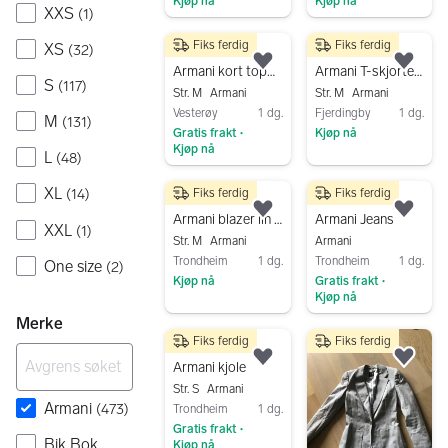
Kjøp nå
Kjøp nå
XXS
(
1
)
Gå til annonsen
Gå til annonsen
Fiks ferdig
Fiks ferdig
XS
(
32
)
75 kr
230 kr
Legg til som favoritt.
Legg
Armani kort topp str M
Armani T-skjorte M flerfarget dame
S
(
117
)
Str. M
Armani
Str. M
Armani
Vesterøy
1 dg.
Fjerdingby
1 dg.
M
(
131
)
Gratis frakt
Kjøp nå
•
Kjøp nå
L
Gå til annonsen
(
48
)
Gå til annonsen
XL
Fiks ferdig
Fiks ferdig
(
14
)
600 kr
500 kr
Legg til som favoritt.
Legg
Armani blazer lin M svart dame
Armani Jeans
XXL
(
1
)
Str. M
Armani
Armani
Trondheim
1 dg.
Trondheim
1 dg.
One size
(
2
)
Kjøp nå
Gratis frakt
•
Kjøp nå
Gå til annonsen
Gå til annonsen
Merke
Fiks ferdig
Fiks ferdig
490 kr
Legg til som favoritt.
Legg
Armani kjole
Str. S
Armani
Armani
(
473
)
Trondheim
1 dg.
Gratis frakt
•
Bik Bok
Kjøp nå