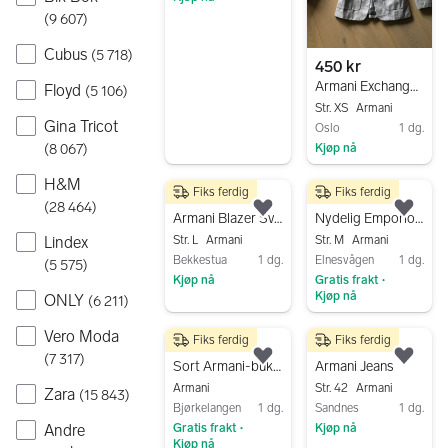
(
9 607
)
Gå til annonsen
Cubus
(
5 718
)
450 kr
Armani Exchange Blazer XS
Floyd
(
5 106
)
Str. XS
Armani
Gina Tricot
Oslo
1 dg.
(
8 067
)
Kjøp nå
Gå til annonsen
H&M
Fiks ferdig
Fiks ferdig
800 kr
2 400 kr
(
28 464
)
Legg til som favoritt.
Legg
Armani Blazer Svart Dame str.38/40
Nydelig Emporio Armani kjole til salgs
Lindex
Str. L
Armani
Str. M
Armani
Bekkestua
1 dg.
Elnesvågen
1 dg.
(
5 575
)
Kjøp nå
Gratis frakt
•
Kjøp nå
ONLY
(
6 211
)
Gå til annonsen
Gå til annonsen
Vero Moda
Fiks ferdig
Fiks ferdig
500 kr
400 kr
(
7 317
)
Legg til som favoritt.
Legg
Sort Armani-bukse til dame
Armani Jeans
Armani
Str. 42
Armani
Zara
(
15 843
)
Bjørkelangen
1 dg.
Sandnes
1 dg.
Andre
Gratis frakt
Kjøp nå
•
Kjøp nå