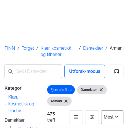
Her er du
FINN
/
Torget
/
Klær, kosmetikk
/
Dameklær
/
Armani
og tilbehør
Utforsk-modus
Ingen resultater
Filtre
Kategori
Fjern alle filtre
Dameklær
Åpne filter
Vis filter
Fjern filter
Klær,
Armani
Vis filter
Fjern filter
kosmetikk og
tilbehør
473
Dameklær
treff