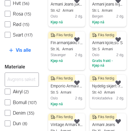
Hvit
(
56
)
Legg til som favoritt.
Legg
Armani Jeans jakke dame str 42 hvit polyester
Armani jeans linjakke
Str. 42
Armani
Str. L
Armani
Rosa
(
15
)
Oslo
2 dg.
Bergen
2 dg.
Kjøp nå
Kjøp nå
Rød
(
15
)
Gå til annonsen
Gå til annonsen
Svart
(
117
)
Fiks ferdig
Fiks ferdig
850 kr
250 kr
Legg til som favoritt.
Legg
Fin armanijakke i en nydelig oransje farge
Armani kjole,str S
Str. XL
Armani
Str. S
Armani
Vis alle
Stavanger
2 dg.
Oslo
2 dg.
Kjøp nå
Gratis frakt
•
Kjøp nå
Materiale
Gå til annonsen
Gå til annonsen
Fiks ferdig
Fiks ferdig
6 399 kr
300 kr
Legg til som favoritt.
Legg
Emporio Armani Ullkåpe
Nydelig skjørt fra Armani jeans i str 40
Akryl
(
2
)
Str. S
Armani
Str. 40
Armani
Oslo
2 dg.
Krokstadelva
2 dg.
Bomull
(
107
)
Kjøp nå
Gå til annonsen
Gå til annonsen
Denim
(
35
)
Fiks ferdig
Fiks ferdig
899 kr
200 kr
Dun
(
8
)
Legg til som favoritt.
Legg
Vintage Armani knit genser merino str L
Armani Jeans