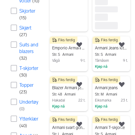
votter
(
10
)
Skjorter
(
15
)
Skjørt
(
27
)
Fiks ferdig
Fiks ferdig
499 kr
650 kr
Suits and
Legg til som favoritt.
Legg
Emporio Armani bukse
Armani Jeans lett jakke dame svart polyester S
blazers
Str. S
Armani
Str. S
Armani
(
32
)
Vågå
9 t.
Tårnåsen
9 t.
Kjøp nå
T-skjorter
Gå til annonsen
Gå til annonsen
(
30
)
Fiks ferdig
Fiks ferdig
550 kr
200 kr
Topper
Legg til som favoritt.
Legg
Blazer Armani jeans
Armani jeans
(
23
)
Str. 48
Armani
Str. M
Armani
Hakadal
22 t.
Eiksmarka
23 t.
Undertøy
Kjøp nå
Kjøp nå
(
0
)
Gå til annonsen
Gå til annonsen
Ytterklær
Fiks ferdig
Fiks ferdig
1 850 kr
300 kr
(
40
)
Legg til som favoritt.
Legg
Armani svart genser
Armani T-skjorte
Str. L
Armani
Str. S
Armani