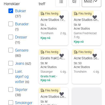
Herreklær
treff
Bukser
Fiks ferdig
Fiks ferdig
37 resultater
3 200 kr
599 kr
(
37
)
Legg til som favoritt.
Legg
Acne Studios 1981M Indigo Blue
Acne Studios vintage polyester bukse
Bunader
Str. L
Str. M
Acne Studios
Acne Studios
(
1
)
Trondheim
2 dg.
Gamle Fredrikstad
Dresser
3 dg.
Kjøp nå
Kjøp nå
(
11
)
Gå til annonsen
Gå til annonsen
Gensere
Fiks ferdig
Fiks ferdig
470 kr
200 kr
(
80
)
Legg til som favoritt.
Legg
[Gratis frakt] Acne Studios shorts, 31/34
Acne Studios Seymour Satin shorts herre str 50 grønn bomull
Jeans
(
62
)
Str. M
Str. 50
Acne Studios
Acne Studios
Luer,
Stavanger
4 dg.
Trondheim
4 dg.
skjerf og
Gratis frakt
•
Gå til annonsen
Kjøp nå
votter
(
6
)
Gå til annonsen
Skjorter
Fiks ferdig
2 195 kr
(
38
)
Legg til som favoritt.
Acne Studios Denim Kargobukse
Str. M
Smokinger