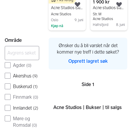
Fiks ferdig
1 000 kr
1 900 kr
Legg til som favoritt.
Legg
Acne Studios Bukser nesten ubrukt
Acne studios bukse
Acne Studios
Str. M
Acne Studios
Oslo
9. juni
Hafrsfjord
8. juni
Kjøp nå
Gå til annonsen
Gå til annonsen
Område
Ønsker du å bli varslet når det
kommer nye treff i dette søket?
Opprett lagret søk
Agder
(
0
)
Akershus
(
9
)
Side 1
Buskerud
Sider
(
1
)
Finnmark
(
0
)
Acne Studios | Bukser | til salgs
Innlandet
(
2
)
Møre og
Romsdal
(
0
)