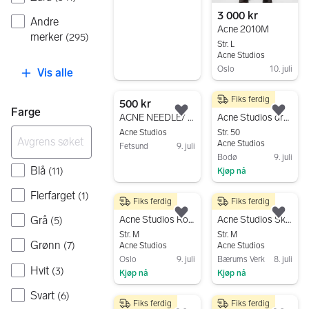
3 000 kr
Andre
Acne 2010M
merker
(
295
)
Str. L
Acne Studios
Oslo
10. juli
Vis alle
Gå til annonsen
Fiks ferdig
500 kr
2 000 kr
Farge
Legg til som favoritt.
Legg
ACNE NEEDLE/ WET CASH JEANS 30/32 Black
Acne Studios dressbukse i ull/mohair – str 50 (nypris 3.599 kr)
Acne Studios
Str. 50
Acne Studios
Fetsund
9. juli
Bodø
9. juli
Gå til annonsen
Blå
(
11
)
Kjøp nå
Gå til annonsen
Flerfarget
(
1
)
Fiks ferdig
Fiks ferdig
400 kr
3 495 kr
Legg til som favoritt.
Legg
Grå
Acne Studios Roc Jackson denimshorts (31)
Acne Studios Skinnbukse
(
5
)
Str. M
Str. M
Grønn
(
7
)
Acne Studios
Acne Studios
Oslo
9. juli
Bærums Verk
8. juli
Hvit
(
3
)
Kjøp nå
Kjøp nå
Gå til annonsen
Gå til annonsen
Svart
(
6
)
Fiks ferdig
Fiks ferdig
1 995 kr
800 kr