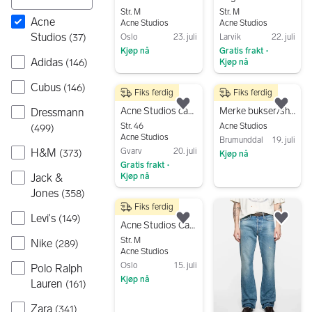
Str. M
Str. M
Acne
Acne Studios
Acne Studios
Studios
(
37
)
Oslo
23. juli
Larvik
22. juli
Kjøp nå
Gratis frakt
•
Adidas
(
146
)
Kjøp nå
Gå til annonsen
Gå til annonsen
Cubus
(
146
)
Fiks ferdig
Fiks ferdig
700 kr
2 500 kr
Legg til som favoritt.
Legg
Acne Studios cargobukse str 46 grønn
Merke bukser/shortser herre
Dressmann
Str. 46
Acne Studios
(
499
)
Acne Studios
Brumunddal
19. juli
H&M
Gvarv
20. juli
(
373
)
Kjøp nå
Gratis frakt
•
Gå til annonsen
Jack &
Kjøp nå
Jones
Gå til annonsen
(
358
)
Fiks ferdig
1 000 kr
Levi's
(
149
)
Legg til som favoritt.
Legg
Acne Studios Cargo Shorts
Str. M
Nike
(
289
)
Acne Studios
Oslo
15. juli
Polo Ralph
Kjøp nå
Lauren
(
161
)
Gå til annonsen
Zara
(
341
)