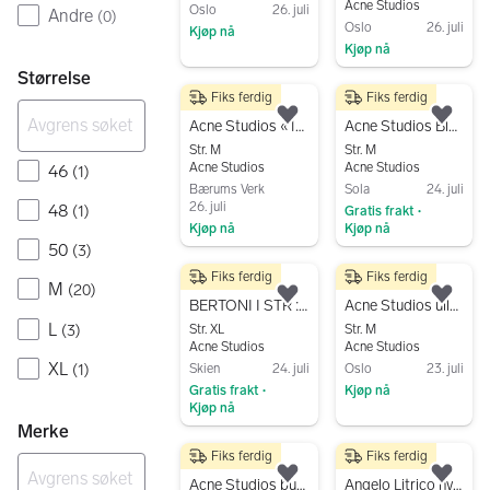
Acne Studios
Oslo
26. juli
Andre
(
0
)
Oslo
26. juli
Kjøp nå
Kjøp nå
Gå til annonsen
Gå til annonsen
Størrelse
Fiks ferdig
Fiks ferdig
3 495 kr
400 kr
Legg til som favoritt.
Legg
Acne Studios «1978» Jeans
Acne Studios Blå Konst Stockholm W 34 L 34, PASSER M og L
Str. M
Str. M
Acne Studios
Acne Studios
46
(
1
)
Bærums Verk
Sola
24. juli
26. juli
48
(
1
)
Gratis frakt
•
Kjøp nå
Kjøp nå
50
(
3
)
Gå til annonsen
Gå til annonsen
Fiks ferdig
Fiks ferdig
100 kr
1 250 kr
M
(
20
)
Legg til som favoritt.
Legg
BERTONI I STR : 36
Acne Studios ullbukse M grå
L
(
3
)
Str. XL
Str. M
Acne Studios
Acne Studios
XL
(
1
)
Skien
24. juli
Oslo
23. juli
Gratis frakt
Kjøp nå
•
Kjøp nå
Gå til annonsen
Merke
Gå til annonsen
Fiks ferdig
Fiks ferdig
1 200 kr
75 kr
Legg til som favoritt.
Legg
Acne Studios bukse M flared
Angelo Litrico hvite shorts