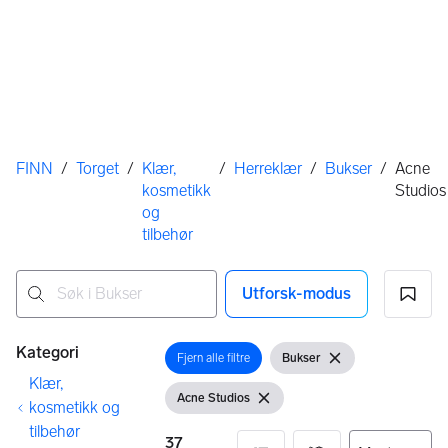
Her er du
FINN
/
Torget
/
Klær,
/
Herreklær
/
Bukser
/
Acne
kosmetikk
Studios
og
tilbehør
Utforsk-modus
Ingen resultater
Filtre
Kategori
Fjern alle filtre
Bukser
Åpne filter
Vis filter
Fjern filter
Klær,
Acne Studios
Vis filter
Fjern filter
kosmetikk og
tilbehør
37