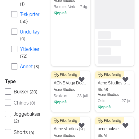
Acne Studios
(
1
)
Bærums Verk
7 dg.
Kjøp nå
T-skjorter
Gå til annonsen
(
50
)
Undertøy
(
0
)
Ytterklær
(
72
)
Annet
(
3
)
Fiks ferdig
Fiks ferdig
650 kr
2 000 kr
Type
Legg til som favoritt.
Legg
ACNE Vega Deep Petrol størrelse 32/32
Acne Studios ullbukse
Acne Studios
Str. 48
Bukser
(
20
)
Acne Studios
Svolvær
28. juli
Oslo
27. juli
Kjøp nå
Chinos
(
0
)
Kjøp nå
Gå til annonsen
Joggebukser
Gå til annonsen
Fiks ferdig
Fiks ferdig
(
2
)
600 kr
100 kr
Legg til som favoritt.
Legg
Acne studios joggebukse
acne bukse
Shorts
(
6
)
Acne Studios
Str. M