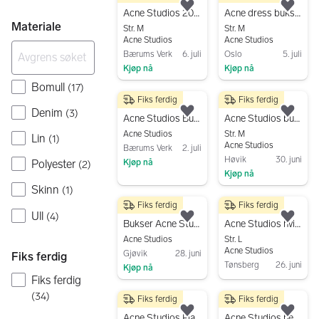
Legg til som favoritt.
Legg
Acne Studios 2021 Jeans
Acne dress bukser
Materiale
Str. M
Str. M
Acne Studios
Acne Studios
Bærums Verk
6. juli
Oslo
5. juli
Kjøp nå
Kjøp nå
Gå til annonsen
Gå til annonsen
Bomull
(
17
)
Fiks ferdig
Fiks ferdig
3 495 kr
450 kr
Denim
(
3
)
Legg til som favoritt.
Legg
Acne Studios Bukse
Acne Studios bukse M grå herre
Acne Studios
Str. M
Lin
(
1
)
Acne Studios
Bærums Verk
2. juli
Høvik
30. juni
Kjøp nå
Polyester
(
2
)
Kjøp nå
Gå til annonsen
Skinn
(
1
)
Gå til annonsen
Fiks ferdig
Fiks ferdig
1 000 kr
490 kr
Ull
(
4
)
Legg til som favoritt.
Legg
Bukser Acne Studios, st 34/34
Acne Studios hvite denim bukser L
Acne Studios
Str. L
Acne Studios
Gjøvik
28. juni
Fiks ferdig
Tønsberg
26. juni
Kjøp nå
Fiks ferdig
Gå til annonsen
Gå til annonsen
(
34
)
Fiks ferdig
Fiks ferdig
1 395 kr
850 kr
Legg til som favoritt.
Legg
Acne Studios Flared Check
Acne Studios herre jeans sort. Ny pris