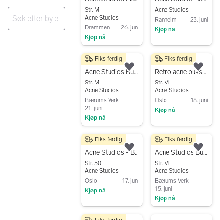
Str. M
Acne Studios
Acne Studios
Ranheim
23. juni
Drammen
26. juni
Kjøp nå
Ingen resultater
Kjøp nå
Gå til annonsen
Gå til annonsen
Fiks ferdig
Fiks ferdig
2 195 kr
70 kr
Legg til som favoritt.
Legg
Acne Studios Bukse
Retro acne bukse 29/32
Str. M
Str. M
Acne Studios
Acne Studios
Bærums Verk
Oslo
18. juni
21. juni
Kjøp nå
Kjøp nå
Gå til annonsen
Gå til annonsen
Fiks ferdig
Fiks ferdig
2 000 kr
1 995 kr
Legg til som favoritt.
Legg
Acne Studios - Bukser i lin
Acne Studios Bukse
Str. 50
Str. M
Acne Studios
Acne Studios
Oslo
17. juni
Bærums Verk
15. juni
Kjøp nå
Kjøp nå
Gå til annonsen
Gå til annonsen