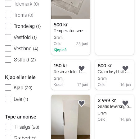
Telemark
(
0
)
Troms
(
0
)
500 kr
Trøndelag
(
1
)
Temperatur sensor Gram kjøleskap
Vestfold
(
1
)
Gram
Oslo
23. juni
Vestland
(
4
)
Kjøp nå
Gå til annonsen
Østfold
(
2
)
150 kr
800 kr
Legg til som favoritt.
Legg
Reservedeler til GRAM kjøleskap
Gram høyt hvitt kjøleskap
Kjøp eller leie
Gram
Gram
Kodal
17. juni
Oslo
16. juni
Kjøp
(
29
)
Gå til annonsen
Gå til annonsen
Leie
(
1
)
2 999 kr
Legg til som favoritt.
Legg
Gratis leverkng og innebæring - gram Kjølskap
Gram
Type annonse
Oslo
14. juni
Til salgs
Gå til annonsen
(
28
)
Gis bort
(
1
)