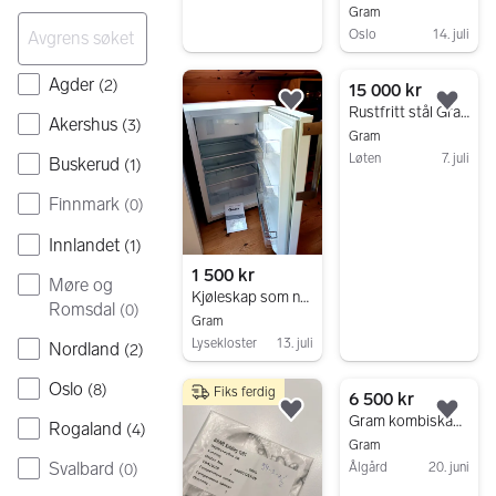
Gram
Oslo
14. juli
Gå til annonsen
Agder
(
2
)
15 000 kr
Legg til som favoritt.
Legg
Rustfritt stål Gram Eco Twin Combi KF 82 – Profesjonelt kjøl/frys-kabinett
Akershus
(
3
)
Gram
Løten
7. juli
Buskerud
(
1
)
Gå til annonsen
Finnmark
(
0
)
Innlandet
(
1
)
1 500 kr
Møre og
Kjøleskap som nytt.
Romsdal
(
0
)
Gram
Lysekloster
13. juli
Nordland
(
2
)
Gå til annonsen
Oslo
(
8
)
Fiks ferdig
6 500 kr
Legg til som favoritt.
Legg
Gram kombiskap hvit
Rogaland
(
4
)
Gram
Svalbard
Ålgård
20. juni
(
0
)
Gå til annonsen