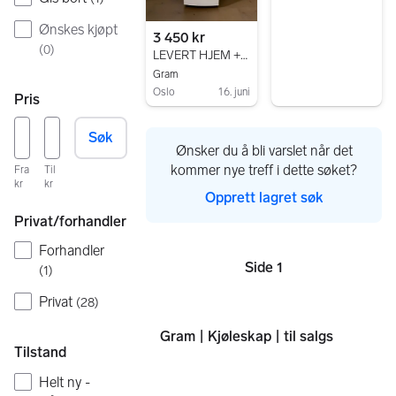
Ønskes kjøpt
3 450 kr
(
0
)
LEVERT HJEM + GARANTI - Gram Kjøleskap 180 cm
Gram
Oslo
16. juni
Pris
Gå til annonsen
Søk
Ønsker du å bli varslet når det
kommer nye treff i dette søket?
Fra
Til
kr
kr
Opprett lagret søk
Privat/forhandler
Forhandler
Side 1
(
1
)
Sider
Privat
(
28
)
Gram | Kjøleskap | til salgs
Tilstand
Helt ny -