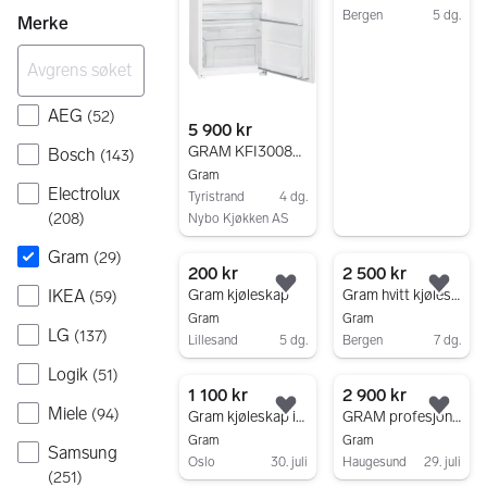
Bergen
5 dg.
Merke
Gå til annonsen
AEG
(
52
)
5 900 kr
GRAM KFI3008521, Integrert kombiskap lavt
Bosch
(
143
)
Gram
Electrolux
Tyristrand
4 dg.
(
208
)
Nybo Kjøkken AS
Gå til annonsen
Gram
(
29
)
200 kr
2 500 kr
Legg til som favoritt.
Legg
IKEA
Gram kjøleskap
Gram hvitt kjøleskap
(
59
)
Gram
Gram
LG
(
137
)
Lillesand
5 dg.
Bergen
7 dg.
Gå til annonsen
Gå til annonsen
Logik
(
51
)
1 100 kr
2 900 kr
Miele
(
94
)
Legg til som favoritt.
Legg
Gram kjøleskap i børstet stål
GRAM profesjonelt kjøleskap med stor kapasitet ÅPEN FOR BUD
Gram
Gram
Samsung
Oslo
30. juli
Haugesund
29. juli
(
251
)