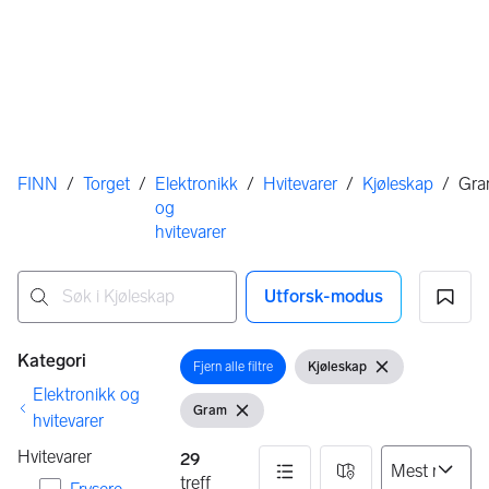
Her er du
FINN
/
Torget
/
Elektronikk
/
Hvitevarer
/
Kjøleskap
/
Gr
og
hvitevarer
Utforsk-modus
Ingen resultater
Filtre
Kategori
Fjern alle filtre
Kjøleskap
Åpne filter
Vis filter
Fjern filter
Elektronikk og
Gram
Vis filter
Fjern filter
hvitevarer
Hvitevarer
29
treff