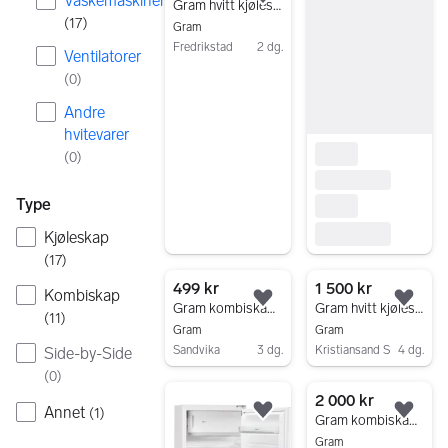
Vaskemaskiner
Legg til som favoritt.
Gram hvitt kjøleskap med flere glasshyller
(
17
)
Gram
Fredrikstad
2 dg.
Ventilatorer
Gå til annonsen
(
0
)
Andre
hvitevarer
(
0
)
Type
Kjøleskap
(
17
)
499 kr
1 500 kr
Kombiskap
Legg til som favoritt.
Legg
Gram kombiskap 178cm
Gram hvitt kjøleskap med grønnsaksskuff
(
11
)
Gram
Gram
Sandvika
3 dg.
Kristiansand S
4 dg.
Side-by-Side
Gå til annonsen
Gå til annonsen
(
0
)
2 000 kr
Annet
(
1
)
Legg til som favoritt.
Legg
Gram kombiskap hvit
Gram