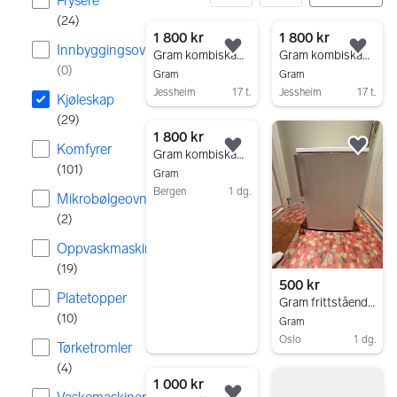
Frysere
(
24
)
29 resultater
1 800 kr
1 800 kr
Innbyggingsovner
Legg til som favoritt.
Legg
Gram kombiskap kjøleskap og fryser hvit
Gram kombiskap kjøleskap og fryser hvit
(
0
)
Gram
Gram
Jessheim
17 t.
Jessheim
17 t.
Kjøleskap
Gå til annonsen
Gå til annonsen
(
29
)
1 800 kr
Komfyrer
Legg til som favoritt.
Legg
Gram kombiskap hvit kjøl og frys
(
101
)
Gram
Bergen
1 dg.
Mikrobølgeovner
Gå til annonsen
(
2
)
Oppvaskmaskiner
(
19
)
500 kr
Platetopper
Gram frittstående kjøleskap hvit
(
10
)
Gram
Oslo
1 dg.
Tørketromler
Gå til annonsen
(
4
)
1 000 kr