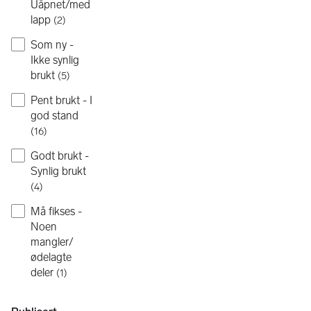
Uåpnet/med
lapp
(
2
)
Som ny -
Ikke synlig
brukt
(
5
)
Pent brukt - I
god stand
(
16
)
Godt brukt -
Synlig brukt
(
4
)
Må fikses -
Noen
mangler/
ødelagte
deler
(
1
)