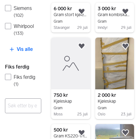
Gå til annonsen
Gå til annonsen
Siemens
6 000 kr
3 000 kr
Legg til som favoritt.
Legg
Gram stort kjøleskap 457 liter, koster nytt ca 45 000kr
Gram kombiskap hvit kjøl/frys
(
102
)
Gram
Gram
Whirlpool
Stavanger
29. juli
Inndyr
29. juli
(
133
)
Gå til annonsen
Gå til annonsen
Vis alle
Legg til som favoritt.
Legg
Fiks ferdig
Fiks ferdig
(
1
)
750 kr
2 000 kr
Kjøleskap
Kjøleskap
Gram
Gram
Moss
25. juli
Oslo
23. juli
Ingen resultater
Gå til annonsen
Gå til annonsen
500 kr
Legg til som favoritt.
Legg
Gram KS220-1H hvitt kjøleskap