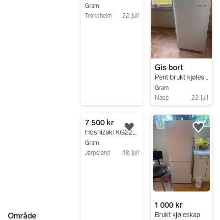
Gram
Trondheim
22. juli
Gå til annonsen
Gis bort
Pent brukt kjøleskap - helt rent inn
Gram
Napp
22. juli
Gå til annonsen
7 500 kr
Legg til som favoritt.
Legg
Hoshizaki KG220L-DRGE kjøleskap med glassdør (2023-modell)
Gram
Jørpeland
18. juli
Gå til annonsen
1 000 kr
Brukt kjøleskap
Område