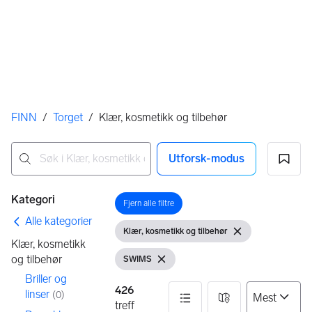
Her er du
FINN
/
Torget
/
Klær, kosmetikk og tilbehør
Utforsk-modus
Ingen resultater
Filtre
Kategori
Fjern alle filtre
Åpne filter
Alle kategorier
Klær, kosmetikk og tilbehør
Vis filter
Fjern filter
Klær, kosmetikk
og tilbehør
SWIMS
Vis filter
Fjern filter
Briller og
426
linser
(
0
)
treff