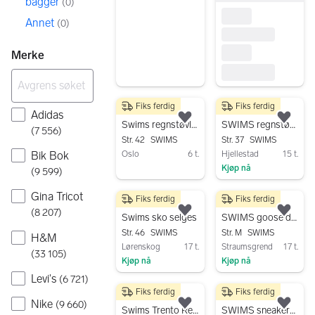
bagger
(
0
)
Annet
(
0
)
Merke
Fiks ferdig
Fiks ferdig
500 kr
600 kr
Adidas
Legg til som favoritt.
Legg
Swims regnstøvler
SWIMS regnstøvler m/for str 37
(
7 556
)
Str. 42
SWIMS
Str. 37
SWIMS
Oslo
6 t.
Hjellestad
15 t.
Bik Bok
Kjøp nå
Gå til annonsen
(
9 599
)
Gå til annonsen
Gina Tricot
Fiks ferdig
Fiks ferdig
400 kr
2 900 kr
(
8 207
)
Legg til som favoritt.
Legg
Swims sko selges
SWIMS goose down ytterjakke str M
Str. 46
SWIMS
Str. M
SWIMS
H&M
Lørenskog
17 t.
Straumsgrend
17 t.
(
33 105
)
Kjøp nå
Kjøp nå
Levi's
Gå til annonsen
Gå til annonsen
(
6 721
)
Fiks ferdig
Fiks ferdig
1 000 kr
300 kr
Nike
(
9 660
)
Legg til som favoritt.
Legg
Swims Trento Regnjakke
SWIMS sneakers/joggesko stoff str 43 mørk blå