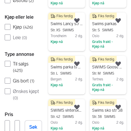
Østfold
(
2
)
Kjøp nå
Kjøp nå
Gå til annonsen
Gå til annonsen
Fiks ferdig
Fiks ferdig
Kjøp eller leie
3 500 kr
700 kr
Legg til som favoritt.
Legg
Swims Lancy str xs
Swims parkas
Kjøp
(
426
)
Str. XS
SWIMS
Str. S
SWIMS
Trondheim
2 dg.
Oslo
2 dg.
Leie
(
0
)
Kjøp nå
Gratis frakt
•
Kjøp nå
Gå til annonsen
Gå til annonsen
Type annonse
Fiks ferdig
Fiks ferdig
600 kr
900 kr
Til salgs
Legg til som favoritt.
Legg
Swims parka til dame ,
SWIMS Goose Down Parkas – Str. M
(
425
)
Str. L
SWIMS
Str. M
SWIMS
Bergen
2 dg.
Tertnes
2 dg.
Gis bort
(
1
)
Kjøp nå
Gratis frakt
•
Kjøp nå
Ønskes kjøpt
Gå til annonsen
Gå til annonsen
(
0
)
Fiks ferdig
Fiks ferdig
1 000 kr
800 kr
Legg til som favoritt.
Legg
SWIMS vintersko str 42
Swims sko str 38
Pris
Str. 42
SWIMS
Str. 38
SWIMS
Oslo
2 dg.
Oslo
2 dg.
Søk
Kjøp nå
Kjøp nå