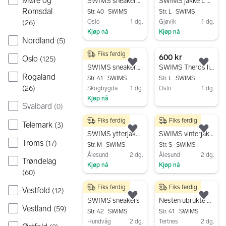
Møre og
Legg til som favoritt.
Legg
SWIMS sneakers joggesko str 40 blå stoff
SWIMS jakke L blå dame
Romsdal
Str. 40
SWIMS
Str. L
SWIMS
Oslo
1 dg.
Gjøvik
1 dg.
(
26
)
Kjøp nå
Kjøp nå
Nordland
(
5
)
Gå til annonsen
Gå til annonsen
Fiks ferdig
200 kr
600 kr
Oslo
(
125
)
Legg til som favoritt.
Legg
SWIMS sneakers joggesko str 41 lysegrå
SWIMS Theros linbukse L hvit
Rogaland
Str. 41
SWIMS
Str. L
SWIMS
(
26
)
Skogbygda
1 dg.
Oslo
1 dg.
Kjøp nå
Gå til annonsen
Svalbard
(
0
)
Gå til annonsen
Fiks ferdig
Fiks ferdig
850 kr
1 400 kr
Telemark
(
3
)
Legg til som favoritt.
Legg
SWIMS ytterjakke blå dame nylon
SWIMS vinterjakke grønn dame
Troms
(
17
)
Str. M
SWIMS
Str. S
SWIMS
Ålesund
2 dg.
Ålesund
2 dg.
Trøndelag
Kjøp nå
Kjøp nå
(
60
)
Gå til annonsen
Gå til annonsen
Fiks ferdig
Fiks ferdig
Vestfold
350 kr
1 400 kr
(
12
)
Legg til som favoritt.
Legg
SWIMS sneakers
Nesten ubrukte SWIMS vinterstøvler unisex str 41 grønn/svart
Vestland
(
59
)
Str. 42
SWIMS
Str. 41
SWIMS
Hundvåg
2 dg.
Tertnes
2 dg.