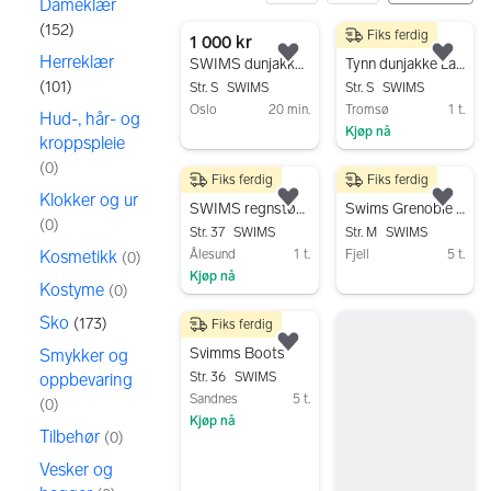
Dameklær
(
152
)
Fiks ferdig
426 resultater
1 000 kr
300 kr
Herreklær
Legg til som favoritt.
Legg
SWIMS dunjakke lang svart dame str S
Tynn dunjakke Lausanne SWIMS- NY!
(
101
)
Str. S
SWIMS
Str. S
SWIMS
Oslo
20 min.
Tromsø
1 t.
Hud-, hår- og
Kjøp nå
Gå til annonsen
kroppspleie
Gå til annonsen
(
0
)
Fiks ferdig
Fiks ferdig
200 kr
3 500 kr
Klokker og ur
Legg til som favoritt.
Legg
SWIMS regnstøvler str 37 grønne
Swims Grenoble parka selges
(
0
)
Str. 37
SWIMS
Str. M
SWIMS
Kosmetikk
Ålesund
1 t.
Fjell
5 t.
(
0
)
Kjøp nå
Gå til annonsen
Kostyme
(
0
)
Gå til annonsen
Sko
(
173
)
Fiks ferdig
499 kr
Legg til som favoritt.
Svimms Boots
Smykker og
oppbevaring
Str. 36
SWIMS
Sandnes
5 t.
(
0
)
Kjøp nå
Tilbehør
(
0
)
Gå til annonsen
Vesker og