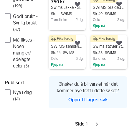
750 kr
250 kr
(
198
)
Legg til som favoritt.
Legg
Swims Jakke - Svart - Strl. L
SWIMS braided lave loafers str 6 (40)
Str. L
SWIMS
Str. 40
SWIMS
Godt brukt -
Trondheim
2 dg.
Oslo
2 dg.
Synlig brukt
Kjøp nå
Gå til annonsen
(
37
)
Gå til annonsen
Fiks ferdig
Fiks ferdig
Må fikses -
390 kr
300 kr
Legg til som favoritt.
Legg
Noen
SWIMS semskede støvler str 44 brune
Swims støvler str.38
mangler/
Str. 44
SWIMS
Str. 38
SWIMS
Oslo
3 dg.
Sandnes
3 dg.
ødelagte
Kjøp nå
Kjøp nå
deler
(
3
)
Gå til annonsen
Gå til annonsen
Publisert
Ønsker du å bli varslet når det
kommer nye treff i dette søket?
Nye i dag
(
14
)
Opprett lagret søk
Side 1
Sider
Neste side
ikon
,