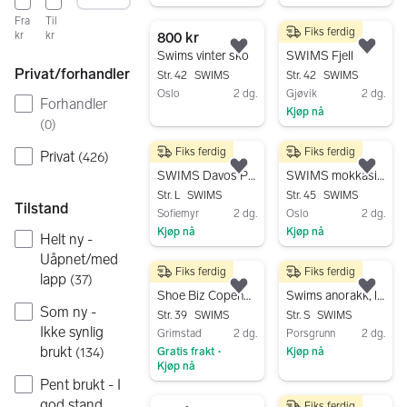
Gå til annonsen
Gå til annonsen
Fra
Til
Fiks ferdig
800 kr
1 500 kr
kr
kr
Legg til som favoritt.
Legg
Swims vinter sko
SWIMS Fjell
Privat/forhandler
Str. 42
SWIMS
Str. 42
SWIMS
Oslo
2 dg.
Gjøvik
2 dg.
Forhandler
Kjøp nå
Gå til annonsen
(
0
)
Gå til annonsen
Fiks ferdig
Fiks ferdig
Privat
3 500 kr
300 kr
(
426
)
Legg til som favoritt.
Legg
SWIMS Davos Parka – Sort – Str. L – Nypris ca. 8.000 kr
SWIMS mokkasiner/båtsko str 45 svart
Str. L
SWIMS
Str. 45
SWIMS
Tilstand
Sofiemyr
2 dg.
Oslo
2 dg.
Kjøp nå
Kjøp nå
Helt ny -
Gå til annonsen
Gå til annonsen
Uåpnet/med
Fiks ferdig
Fiks ferdig
300 kr
500 kr
lapp
(
37
)
Legg til som favoritt.
Legg
Shoe Biz Copenhagen støvler str 39
Swims anorakk, lite brukt
Som ny -
Str. 39
SWIMS
Str. S
SWIMS
Ikke synlig
Grimstad
2 dg.
Porsgrunn
2 dg.
brukt
(
134
)
Gratis frakt
Kjøp nå
•
Kjøp nå
Gå til annonsen
Pent brukt - I
Gå til annonsen
god stand
Fiks ferdig