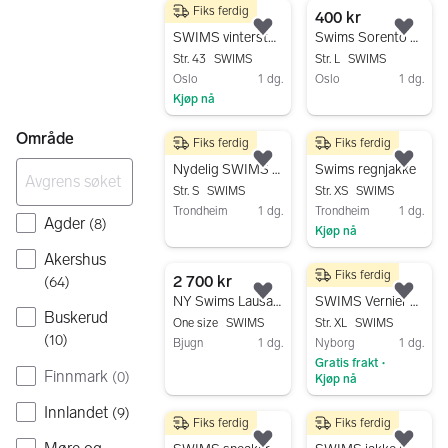
Fiks ferdig
1 500 kr
400 kr
Legg til som favoritt.
Legg
SWIMS vinterstøvler blå str. 43
Swims Sorento Windbraker
Str. 43
SWIMS
Str. L
SWIMS
Oslo
1 dg.
Oslo
1 dg.
Kjøp nå
Gå til annonsen
Gå til annonsen
Område
Fiks ferdig
Fiks ferdig
3 500 kr
300 kr
Legg til som favoritt.
Legg
Nydelig SWIMS parka dame S beige
Swims regnjakke
Str. S
SWIMS
Str. XS
SWIMS
Trondheim
1 dg.
Trondheim
1 dg.
Agder
(
8
)
Kjøp nå
Gå til annonsen
Gå til annonsen
Akershus
Fiks ferdig
2 700 kr
2 750 kr
(
64
)
Legg til som favoritt.
Legg
NY Swims Lausanne
SWIMS Vernier Parka – str. XL. Meget pent brukt
Buskerud
One size
SWIMS
Str. XL
SWIMS
(
10
)
Bjugn
1 dg.
Nyborg
1 dg.
Gratis frakt
Gå til annonsen
•
Finnmark
(
0
)
Kjøp nå
Gå til annonsen
Innlandet
(
9
)
Fiks ferdig
Fiks ferdig
450 kr
499 kr