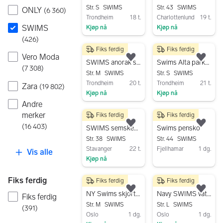
Str. S
SWIMS
Str. 43
SWIMS
ONLY
(
6 360
)
Trondheim
18 t.
Charlottenlund
19 t.
SWIMS
Kjøp nå
Kjøp nå
Gå til annonsen
Gå til annonsen
(
426
)
Fiks ferdig
Fiks ferdig
1 200 kr
800 kr
Vero Moda
Legg til som favoritt.
Legg
SWIMS anorak str M, Ubrukt
Swims Alta parkas
(
7 308
)
Str. M
SWIMS
Str. S
SWIMS
Trondheim
20 t.
Trondheim
21 t.
Zara
(
19 802
)
Kjøp nå
Kjøp nå
Andre
Gå til annonsen
Gå til annonsen
merker
Fiks ferdig
Fiks ferdig
400 kr
300 kr
(
16 403
)
Legg til som favoritt.
Legg
SWIMS semskede støvler med kilehæl str 38 svart
Swims pensko
Str. 38
SWIMS
Str. 44
SWIMS
Stavanger
22 t.
Fjellhamar
1 dg.
Vis alle
Kjøp nå
Gå til annonsen
Gå til annonsen
Fiks ferdig
Fiks ferdig
Fiks ferdig
1 100 kr
800 kr
Legg til som favoritt.
Legg
NY Swims skjorte-jakke i dun. Medium og Large og en vest i large
Navy SWIMS vattert vest med dun
Fiks ferdig
Str. M
SWIMS
Str. L
SWIMS
(
391
)
Oslo
1 dg.
Oslo
1 dg.