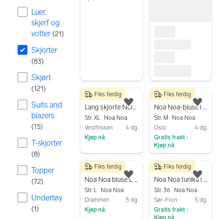
Gå til annonsen
Luer,
skjerf og
votter
(
21
)
Skjorter
(
83
)
Skjørt
(
121
)
Fiks ferdig
Fiks ferdig
240 kr
350 kr
Suits and
Legg til som favoritt.
Legg
Lang skjorte NOA NOA , str.XL , 240kr.
Noa Noa-bluse i viskose&bomull
blazers
Str. XL
Noa Noa
Str. M
Noa Noa
(
15
)
Vestfossen
4 dg.
Oslo
4 dg.
Kjøp nå
Gratis frakt
•
T-skjorter
Kjøp nå
Gå til annonsen
(
8
)
Gå til annonsen
Fiks ferdig
Fiks ferdig
250 kr
200 kr
Topper
Legg til som favoritt.
Legg
Noa Noa bluse L grønn bomull
Noa Noa tunika i str 36 // essential by Noa Noa 100 % bomull
(
72
)
Str. L
Noa Noa
Str. 36
Noa Noa
Undertøy
Drammen
5 dg.
Sør-Fron
5 dg.
(
1
)
Kjøp nå
Gratis frakt
•
Kjøp nå