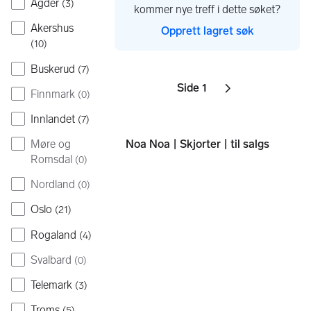
Agder
(
3
)
kommer nye treff i dette søket?
Akershus
Opprett lagret søk
(
10
)
Buskerud
(
7
)
Side 1
Sider
Finnmark
Neste side
ikon
,
(
0
)
Innlandet
(
7
)
Møre og
Noa Noa | Skjorter | til salgs
Romsdal
(
0
)
Nordland
(
0
)
Oslo
(
21
)
Rogaland
(
4
)
Svalbard
(
0
)
Telemark
(
3
)
Troms
(
5
)