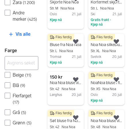
Legg til som favoritt.
Legg
Zara
Skjorte Noa Noa
Kortermet skjorte / topp fra Noa Noa
(
1 200
)
Str. M
Noa Noa
Str. L
Noa Noa
Andre
Oslo
21. juli
Ski
21. juli
merker
(
425
)
Kjøp nå
Gratis frakt
•
Kjøp nå
Gå til annonsen
Gå til annonsen
Vis alle
Fiks ferdig
Fiks ferdig
75 kr
250 kr
Legg til som favoritt.
Legg
Bluse fra Noa Noa
Noa Noa silkebluse/kimono XL flerfarget
Farge
Str. L
Noa Noa
Str. XL
Noa Noa
Tromsø
21. juli
Svelvik
20. juli
Kjøp nå
Kjøp nå
Gå til annonsen
Gå til annonsen
Beige
(
11
)
Fiks ferdig
150 kr
150 kr
Legg til som favoritt.
Legg
Noa Noa bluse viskose str 42 beige, ikke brukt
NoaNoa bluse i florlett materiale
Blå
(
9
)
Str. 42
Noa Noa
Str. XS
Noa Noa
Langhus
20. juli
Oslo
20. juli
Flerfarget
Kjøp nå
Gå til annonsen
(
17
)
Gå til annonsen
Grå
(
5
)
Fiks ferdig
Fiks ferdig
150 kr
200 kr
Legg til som favoritt.
Legg
Søt bluse fra Noa Noa str 42
Noa Noa bluse viskose str 48 blå
Grønn
(
5
)
Str. 42
Noa Noa
Str. 48
Noa Noa