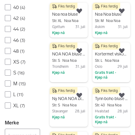
Gå til annonsen
Fiks ferdig
Fiks ferdig
40
(
4
)
80 kr
230 kr
Legg til som favoritt.
Legg
Noa noa bluse
Noa Noa bluse
42
(
4
)
Str. XL
Noa Noa
Str. M
Noa Noa
Gjettum
31. juli
Askim
31. juli
44
(
2
)
Kjøp nå
Kjøp nå
46
Gå til annonsen
Gå til annonsen
(
3
)
Fiks ferdig
Fiks ferdig
190 kr
260 kr
48
(
1
)
Legg til som favoritt.
Legg
NOA NOA bluse passer str small 100% viscose
Kortermet viskosebluse fra NoaNoa
Str. S
Noa Noa
Str. L
Noa Noa
XS
(
7
)
Trondheim
31. juli
Oslo
29. juli
S
(
16
)
Kjøp nå
Gratis frakt
•
Kjøp nå
Gå til annonsen
M
(
15
)
Gå til annonsen
Fiks ferdig
Fiks ferdig
399 kr
150 kr
L
(
11
)
Legg til som favoritt.
Legg
Ny NOA NOA bluse
Tynn boho bluse i bomull (Noa Noa), str. 40
XL
Str. S
Noa Noa
Str. 40
Noa Noa
(
7
)
Stavanger
28. juli
Hvalstad
28. juli
Kjøp nå
Gratis frakt
•
Merke
Kjøp nå
Gå til annonsen
Gå til annonsen