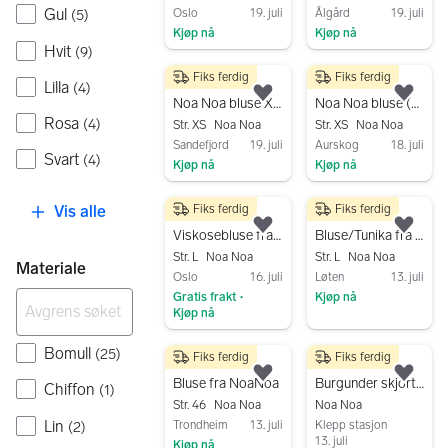
Gul
Oslo
19. juli
Ålgård
19. juli
(
5
)
Kjøp nå
Kjøp nå
Hvit
(
9
)
Gå til annonsen
Gå til annonsen
Fiks ferdig
Fiks ferdig
150 kr
249 kr
Lilla
(
4
)
Legg til som favoritt.
Legg
Noa Noa bluse XS flerfarget polyester dame
Noa Noa bluse (XS)
Rosa
(
4
)
Str. XS
Noa Noa
Str. XS
Noa Noa
Sandefjord
19. juli
Aurskog
18. juli
Svart
(
4
)
Kjøp nå
Kjøp nå
Gå til annonsen
Gå til annonsen
Vis alle
Fiks ferdig
Fiks ferdig
300 kr
250 kr
Legg til som favoritt.
Legg
Viskosebluse fra Noa Noa
Bluse/Tunika fra NOA NOA i str. 40
Str. L
Noa Noa
Str. L
Noa Noa
Materiale
Oslo
16. juli
Løten
13. juli
Gratis frakt
Kjøp nå
•
Kjøp nå
Gå til annonsen
Gå til annonsen
Bomull
(
25
)
Fiks ferdig
Fiks ferdig
150 kr
90 kr
Legg til som favoritt.
Legg
Bluse fra NoaNoa
Burgunder skjorte Noa noa str.34
Chiffon
(
1
)
Str. 46
Noa Noa
Noa Noa
Lin
Trondheim
13. juli
Klepp stasjon
(
2
)
13. juli
Kjøp nå