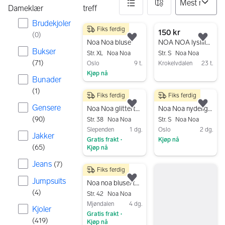
Dameklær
treff
Brudekjoler
Fiks ferdig
83 resultater
120 kr
150 kr
(
0
)
Legg til som favoritt.
Legg
Noa Noa bluse
NOA NOA lyslilla bluse str S med rysjer i front -som ny
Bukser
Str. XL
Noa Noa
Str. S
Noa Noa
(
71
)
Oslo
9 t.
Krokelvdalen
23 t.
Kjøp nå
Gå til annonsen
Bunader
Gå til annonsen
(
1
)
Fiks ferdig
Fiks ferdig
150 kr
99 kr
Gensere
Legg til som favoritt.
Legg
Noa Noa glittertopp med tøff rygg str. 38/M ✨
Noa Noa nydelig shorts str 32
(
90
)
Str. 38
Noa Noa
Str. S
Noa Noa
Slependen
1 dg.
Oslo
2 dg.
Jakker
Gratis frakt
Kjøp nå
•
(
65
)
Kjøp nå
Gå til annonsen
Gå til annonsen
Jeans
(
7
)
Fiks ferdig
200 kr
Jumpsuits
Legg til som favoritt.
Noa noa bluse/tunika str42. Fri frakt
(
4
)
Str. 42
Noa Noa
Mjøndalen
4 dg.
Kjoler
Gratis frakt
•
(
419
)
Kjøp nå