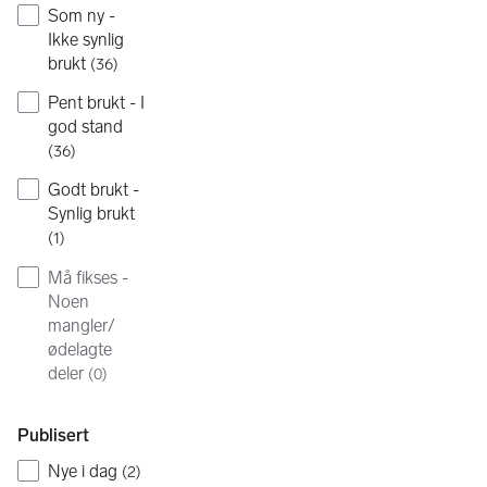
Som ny -
Ikke synlig
brukt
(
36
)
Pent brukt - I
god stand
(
36
)
Godt brukt -
Synlig brukt
(
1
)
Må fikses -
Noen
mangler/
ødelagte
deler
(
0
)
Publisert
Nye i dag
(
2
)