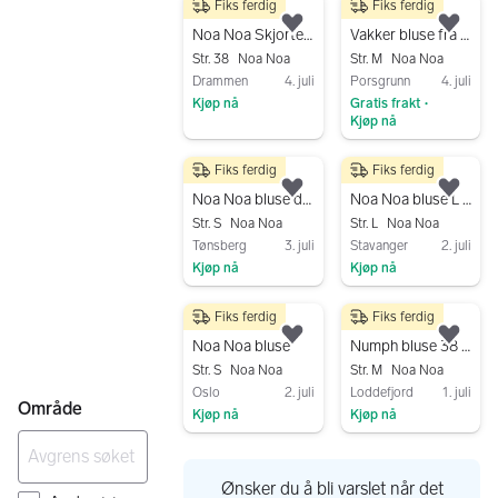
Fiks ferdig
Fiks ferdig
150 kr
400 kr
Legg til som favoritt.
Legg
Noa Noa Skjorte Str 38
Vakker bluse fra Noa Noa
Str. 38
Noa Noa
Str. M
Noa Noa
Drammen
4. juli
Porsgrunn
4. juli
Kjøp nå
Gratis frakt
•
Kjøp nå
Gå til annonsen
Gå til annonsen
Fiks ferdig
Fiks ferdig
90 kr
129 kr
Legg til som favoritt.
Legg
Noa Noa bluse dame S beige bomull
Noa Noa bluse L hvit dame
Str. S
Noa Noa
Str. L
Noa Noa
Tønsberg
3. juli
Stavanger
2. juli
Kjøp nå
Kjøp nå
Gå til annonsen
Gå til annonsen
Fiks ferdig
Fiks ferdig
300 kr
200 kr
Legg til som favoritt.
Legg
Noa Noa bluse
Numph bluse 38 grå/svart med mønster
Str. S
Noa Noa
Str. M
Noa Noa
Oslo
2. juli
Loddefjord
1. juli
Område
Kjøp nå
Kjøp nå
Gå til annonsen
Gå til annonsen
Ønsker du å bli varslet når det