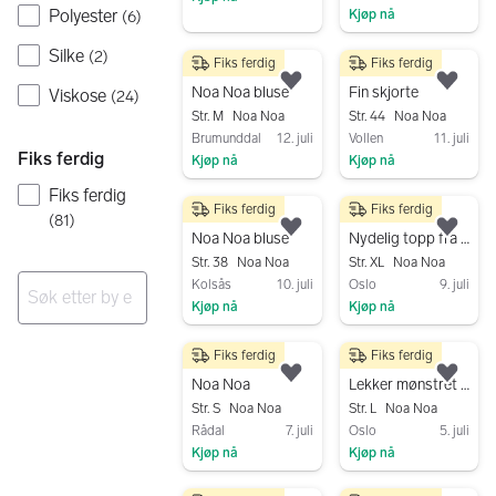
Polyester
Kjøp nå
(
6
)
Gå til annonsen
Gå til annonsen
Silke
(
2
)
Fiks ferdig
Fiks ferdig
240 kr
450 kr
Legg til som favoritt.
Legg
Noa Noa bluse
Fin skjorte
Viskose
(
24
)
Str. M
Noa Noa
Str. 44
Noa Noa
Brumunddal
12. juli
Vollen
11. juli
Fiks ferdig
Kjøp nå
Kjøp nå
Gå til annonsen
Gå til annonsen
Fiks ferdig
Fiks ferdig
Fiks ferdig
300 kr
300 kr
(
81
)
Legg til som favoritt.
Legg
Noa Noa bluse
Nydelig topp fra Noa Noa,
Str. 38
Noa Noa
Str. XL
Noa Noa
Kolsås
10. juli
Oslo
9. juli
Kjøp nå
Kjøp nå
Gå til annonsen
Gå til annonsen
Ingen resultater
Fiks ferdig
Fiks ferdig
150 kr
270 kr
Legg til som favoritt.
Legg
Noa Noa
Lekker mønstret viskosebluse fra NoaNoa
Str. S
Noa Noa
Str. L
Noa Noa
Rådal
7. juli
Oslo
5. juli
Kjøp nå
Kjøp nå
Gå til annonsen
Gå til annonsen