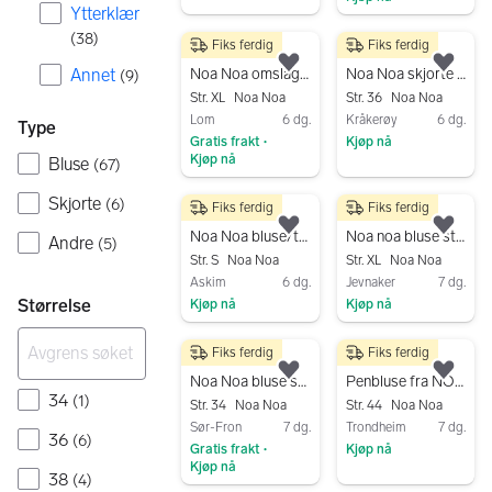
Gå til annonsen
Ytterklær
Gå til annonsen
(
38
)
Fiks ferdig
Fiks ferdig
400 kr
200 kr
Legg til som favoritt.
Legg
Annet
Noa Noa omslagsjakke bluse lys rosa-gul /nude /fersken XL
Noa Noa skjorte i lin str. 32-34
(
9
)
Str. XL
Noa Noa
Str. 36
Noa Noa
Lom
6 dg.
Kråkerøy
6 dg.
Type
Gratis frakt
Kjøp nå
•
Kjøp nå
Bluse
(
67
)
Gå til annonsen
Gå til annonsen
Skjorte
(
6
)
Fiks ferdig
Fiks ferdig
250 kr
100 kr
Legg til som favoritt.
Legg
Noa Noa bluse/tunika vintage
Noa noa bluse str 46
Andre
(
5
)
Str. S
Noa Noa
Str. XL
Noa Noa
Askim
6 dg.
Jevnaker
7 dg.
Størrelse
Kjøp nå
Kjøp nå
Gå til annonsen
Gå til annonsen
Fiks ferdig
Fiks ferdig
100 kr
250 kr
Legg til som favoritt.
Legg
Noa Noa bluse str 34 i 100 % viscose // produsert i India
Penbluse fra NOA NOA
34
(
1
)
Str. 34
Noa Noa
Str. 44
Noa Noa
Sør-Fron
7 dg.
Trondheim
7 dg.
36
(
6
)
Gratis frakt
Kjøp nå
•
Kjøp nå
Gå til annonsen
38
(
4
)