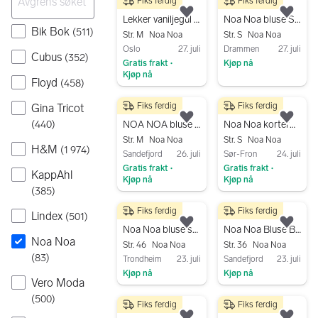
Fiks ferdig
Fiks ferdig
320 kr
250 kr
Legg til som favoritt.
Legg
Lekker vaniljegul viskosebluse -NoaNoa
Noa Noa bluse S grå viskose
Bik Bok
(
511
)
Str. M
Noa Noa
Str. S
Noa Noa
Oslo
27. juli
Drammen
27. juli
Cubus
(
352
)
Gratis frakt
Kjøp nå
•
Kjøp nå
Gå til annonsen
Floyd
(
458
)
Gå til annonsen
Fiks ferdig
Fiks ferdig
Gina Tricot
200 kr
150 kr
Legg til som favoritt.
Legg
(
440
)
NOA NOA bluse str 40
Noa Noa kortermet bluse med etnisk trykk str S // 100 % bomull
Str. M
Noa Noa
Str. S
Noa Noa
H&M
(
1 974
)
Sandefjord
26. juli
Sør-Fron
24. juli
Gratis frakt
Gratis frakt
•
•
KappAhl
Kjøp nå
Kjøp nå
(
385
)
Gå til annonsen
Gå til annonsen
Fiks ferdig
Fiks ferdig
200 kr
180 kr
Lindex
(
501
)
Legg til som favoritt.
Legg
Noa Noa bluse str 46 flerfarget viskose
Noa Noa Bluse Beige Dame Str 36
Noa Noa
Str. 46
Noa Noa
Str. 36
Noa Noa
(
83
)
Trondheim
23. juli
Sandefjord
23. juli
Kjøp nå
Kjøp nå
Vero Moda
Gå til annonsen
Gå til annonsen
(
500
)
Fiks ferdig
Fiks ferdig
200 kr
200 kr