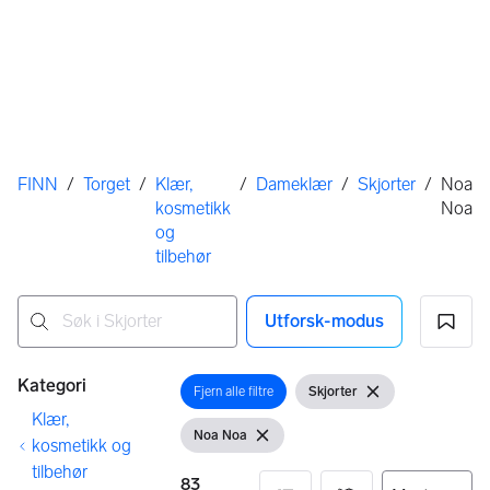
Her er du
FINN
/
Torget
/
Klær,
/
Dameklær
/
Skjorter
/
Noa
kosmetikk
Noa
og
tilbehør
Utforsk-modus
Ingen resultater
Filtre
Kategori
Fjern alle filtre
Skjorter
Åpne filter
Vis filter
Fjern filter
Klær,
Noa Noa
Vis filter
Fjern filter
kosmetikk og
tilbehør
83