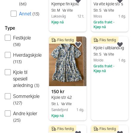
Legg til som favoritt.
Legg
(
66
)
Kjempe fin kjole
Va vite kjole str s
Str. M
Va Vite
Str. S
Va Vite
Annet
(
13
)
Laksevåg
12 t.
Moss
1 dg.
Kjøp nå
Gratis frakt
•
Kjøp nå
Type
Gå til annonsen
Gå til annonsen
Festkjole
Fiks ferdig
Fiks ferdig
250 kr
(
58
)
Legg til som favoritt.
Legg
Kjole i ullblanding
Str. S
Va Vite
Hverdagskjole
Molde
1 dg.
(
113
)
Gratis frakt
•
Kjøp nå
Kjole til
Gå til annonsen
spesiell
anledning
(
3
)
150 kr
Sommerkjole
Kjole str 42
(
127
)
Str. L
Va Vite
Sandefjord
1 dg.
Andre kjoler
Kjøp nå
(
25
)
Gå til annonsen
Fiks ferdig
Fiks ferdig
150 kr
225 kr