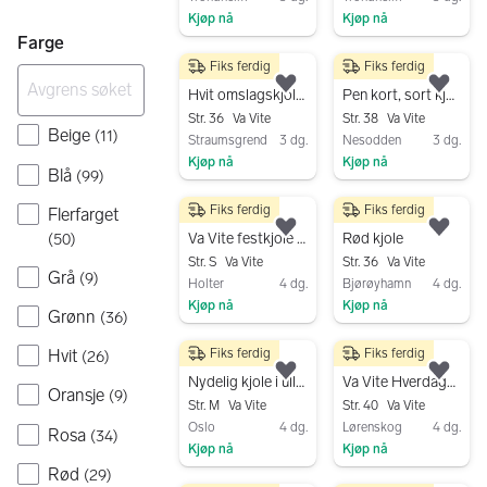
Kjøp nå
Kjøp nå
Farge
Gå til annonsen
Gå til annonsen
Fiks ferdig
Fiks ferdig
400 kr
400 kr
Legg til som favoritt.
Legg
Hvit omslagskjole med blå blomster
Pen kort, sort kjole, str. 38
Str. 36
Va Vite
Str. 38
Va Vite
Beige
(
11
)
Straumsgrend
3 dg.
Nesodden
3 dg.
Kjøp nå
Kjøp nå
Blå
(
99
)
Gå til annonsen
Gå til annonsen
Fiks ferdig
Fiks ferdig
Flerfarget
100 kr
100 kr
Legg til som favoritt.
Legg
Va Vite festkjole str. S
Rød kjole
(
50
)
Str. S
Va Vite
Str. 36
Va Vite
Grå
(
9
)
Holter
4 dg.
Bjørøyhamn
4 dg.
Kjøp nå
Kjøp nå
Grønn
(
36
)
Gå til annonsen
Gå til annonsen
Hvit
Fiks ferdig
Fiks ferdig
(
26
)
200 kr
100 kr
Legg til som favoritt.
Legg
Nydelig kjole i ull/alpakka str.M
Va Vite Hverdagskjole Bomull Hvit Dame Str 40
Oransje
(
9
)
Str. M
Va Vite
Str. 40
Va Vite
Oslo
4 dg.
Lørenskog
4 dg.
Rosa
(
34
)
Kjøp nå
Kjøp nå
Rød
(
29
)
Gå til annonsen
Gå til annonsen