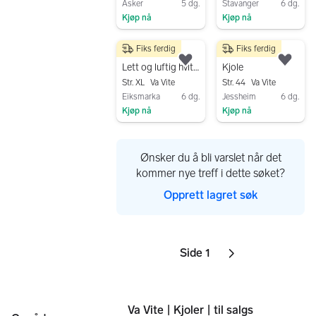
Asker
5 dg.
Stavanger
6 dg.
Kjøp nå
Kjøp nå
Gå til annonsen
Gå til annonsen
Fiks ferdig
Fiks ferdig
250 kr
200 kr
Legg til som favoritt.
Legg
Lett og luftig hvit bomullskjole, str. 44
Kjole
Str. XL
Va Vite
Str. 44
Va Vite
Eiksmarka
6 dg.
Jessheim
6 dg.
Kjøp nå
Kjøp nå
Gå til annonsen
Gå til annonsen
Ønsker du å bli varslet når det
kommer nye treff i dette søket?
Opprett lagret søk
Side 1
Sider
Neste side
ikon
,
Va Vite | Kjoler | til salgs