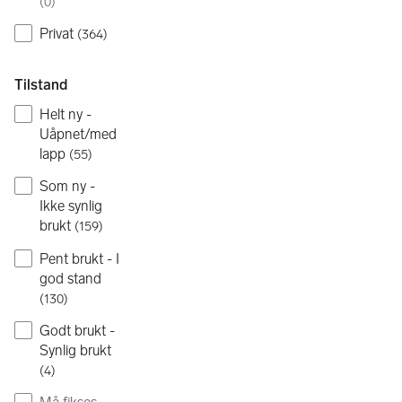
(
0
)
Privat
(
364
)
Tilstand
Helt ny -
Uåpnet/med
lapp
(
55
)
Som ny -
Ikke synlig
brukt
(
159
)
Pent brukt - I
god stand
(
130
)
Godt brukt -
Synlig brukt
(
4
)