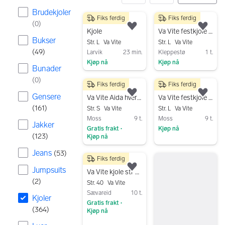
Brudekjoler
Fiks ferdig
Fiks ferdig
364 resultater
380 kr
90 kr
(
0
)
Legg til som favoritt.
Legg
Kjole
Va Vite festkjole L rød blondekjole dame
Bukser
Str. L
Va Vite
Str. L
Va Vite
(
49
)
Larvik
23 min.
Kleppestø
1 t.
Kjøp nå
Kjøp nå
Bunader
Gå til annonsen
Gå til annonsen
(
0
)
Fiks ferdig
Fiks ferdig
200 kr
100 kr
Gensere
Legg til som favoritt.
Legg
Va Vite Aida hverdagskjole blå bomull dame S
Va Vite festkjole dame rød bomull str L
(
161
)
Str. S
Va Vite
Str. L
Va Vite
Moss
9 t.
Moss
9 t.
Jakker
Gratis frakt
Kjøp nå
•
(
123
)
Kjøp nå
Gå til annonsen
Gå til annonsen
Jeans
(
53
)
Fiks ferdig
100 kr
Jumpsuits
Legg til som favoritt.
Va Vite kjole str 40
(
2
)
Str. 40
Va Vite
Sævareid
10 t.
Kjoler
Gratis frakt
•
(
364
)
Kjøp nå
Gå til annonsen