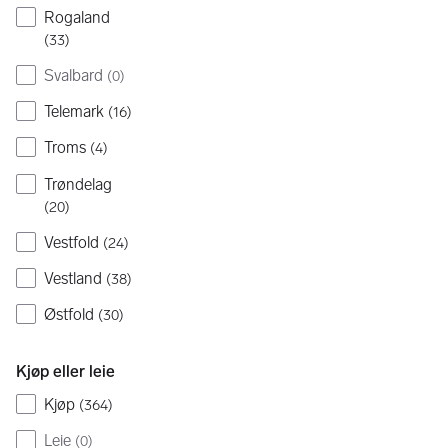
Rogaland
(
33
)
Svalbard
(
0
)
Telemark
(
16
)
Troms
(
4
)
Trøndelag
(
20
)
Vestfold
(
24
)
Vestland
(
38
)
Østfold
(
30
)
Kjøp eller leie
Kjøp
(
364
)
Leie
(
0
)