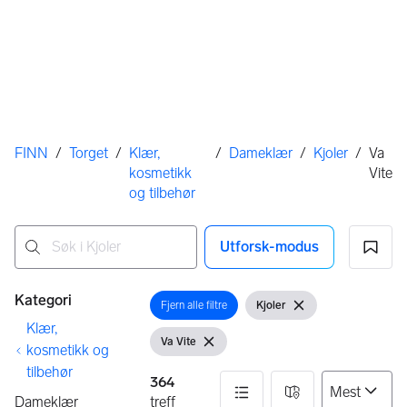
Her er du
FINN
/
Torget
/
Klær,
/
Dameklær
/
Kjoler
/
Va
kosmetikk
Vite
og tilbehør
Utforsk-modus
Ingen resultater
Filtre
Kategori
Fjern alle filtre
Kjoler
Åpne filter
Vis filter
Fjern filter
Klær,
Va Vite
Vis filter
Fjern filter
kosmetikk og
tilbehør
364
Dameklær
treff