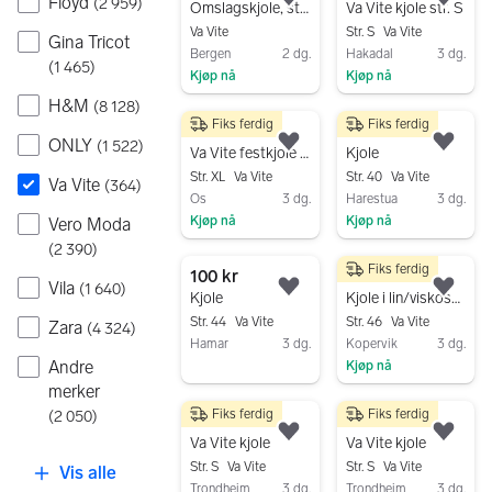
Floyd
(
2 959
)
Legg til som favoritt.
Legg
Omslagskjole, str 40
Va Vite kjole str. S
Va Vite
Str. S
Va Vite
Gina Tricot
Bergen
2 dg.
Hakadal
3 dg.
(
1 465
)
Kjøp nå
Kjøp nå
Gå til annonsen
Gå til annonsen
H&M
(
8 128
)
Fiks ferdig
Fiks ferdig
250 kr
250 kr
ONLY
(
1 522
)
Legg til som favoritt.
Legg
Va Vite festkjole dame svart XL polyester
Kjole
Str. XL
Va Vite
Str. 40
Va Vite
Va Vite
(
364
)
Os
3 dg.
Harestua
3 dg.
Kjøp nå
Kjøp nå
Vero Moda
Gå til annonsen
Gå til annonsen
(
2 390
)
Fiks ferdig
100 kr
90 kr
Vila
(
1 640
)
Legg til som favoritt.
Legg
Kjole
Kjole i lin/viskose str xl 90kr
Str. 44
Va Vite
Str. 46
Va Vite
Zara
(
4 324
)
Hamar
3 dg.
Kopervik
3 dg.
Andre
Kjøp nå
Gå til annonsen
merker
Gå til annonsen
Fiks ferdig
Fiks ferdig
(
2 050
)
100 kr
100 kr
Legg til som favoritt.
Legg
Va Vite kjole
Va Vite kjole
Str. S
Va Vite
Str. S
Va Vite
Vis alle
Trondheim
3 dg.
Trondheim
3 dg.