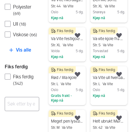
Polyester
Str. 44
Va Vite
Str. XL
Va Vite
Oslo
5 dg.
Snarøya
5 dg.
(
69
)
Kjøp nå
Kjøp nå
Ull
(
18
)
Gå til annonsen
Gå til annonsen
Fiks ferdig
Fiks ferdig
199 kr
280 kr
Viskose
(
66
)
Legg til som favoritt.
Legg
Va Vite festkjole XL blå blondekjole.Rette fargen er som bilde nr 3
Va vite kjole fra Match
Str. XL
Va Vite
Str. S
Va Vite
Vis alle
Volda
5 dg.
Torvastad
5 dg.
Kjøp nå
Kjøp nå
Gå til annonsen
Gå til annonsen
Fiks ferdig
Fiks ferdig
Fiks ferdig
200 kr
100 kr
Fiks ferdig
Legg til som favoritt.
Legg
Rød / lilla kjole
Va Vite ull hverdagskjole
(
342
)
Str. L
Va Vite
Str. L
Va Vite
Oslo
5 dg.
Oslo
5 dg.
Gratis frakt
Kjøp nå
•
Kjøp nå
Gå til annonsen
Gå til annonsen
Ingen resultater
Fiks ferdig
Fiks ferdig
300 kr
450 kr
Legg til som favoritt.
Legg
Meget pen lyseblå kjole str 38
Helt ubrukt Mørk blå klassisk linkjole str 42 m
Str. M
Va Vite
Str. 42
Va Vite