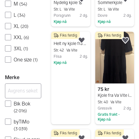
Legg til som favoritt.
Legg
Nydelig kjole 👗
Sommerkjole
M
(
54
)
Str. L
Va Vite
Str. L
Va Vite
L
(
34
)
Porsgrunn
2 dg.
Dovre
2 dg.
Kjøp nå
Kjøp nå
XL
(
20
)
Gå til annonsen
Gå til annonsen
Fiks ferdig
Fiks ferdig
XXL
600 kr
(
6
)
Legg til som favoritt.
Legg
Helt ny kjole fra Vavite selges
3XL
(
1
)
Str. 42
Va Vite
Flisa
2 dg.
One size
(
1
)
Kjøp nå
Gå til annonsen
Merke
75 kr
Kjole fra Va Vite i bomull
Str. 40
Va Vite
Bik Bok
Gressvik
2 dg.
(
2 016
)
Gratis frakt
•
Kjøp nå
byTiMo
Gå til annonsen
(
3 039
)
Fiks ferdig
Fiks ferdig
250 kr
350 kr