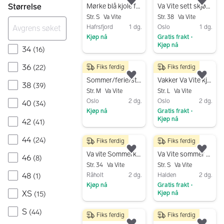
Legg til som favoritt.
Legg
Størrelse
Mørke blå kjole fra Match
Va Vite sett skjørt og bluse str. 38
Str. S
Va Vite
Str. 38
Va Vite
Hafrsfjord
1 dg.
Oslo
1 dg.
Kjøp nå
Gratis frakt
•
Kjøp nå
34
Gå til annonsen
(
16
)
Gå til annonsen
36
(
22
)
Fiks ferdig
Fiks ferdig
200 kr
400 kr
Legg til som favoritt.
Legg
Sommer/ferie/stranda kjole
Vakker Va Vite kjole 💃
38
(
39
)
Str. M
Va Vite
Str. L
Va Vite
Oslo
2 dg.
Oslo
2 dg.
40
(
34
)
Kjøp nå
Gratis frakt
•
Kjøp nå
42
(
41
)
Gå til annonsen
Gå til annonsen
44
(
24
)
Fiks ferdig
Fiks ferdig
320 kr
100 kr
Legg til som favoritt.
Legg
Va vite Sommerkjole 🩵
Va Vite sommer kjole str 34 (passer opptil str 38/40)
46
(
8
)
Str. 34
Va Vite
Str. S
Va Vite
48
Råholt
2 dg.
Halden
2 dg.
(
1
)
Kjøp nå
Gratis frakt
•
XS
Kjøp nå
(
15
)
Gå til annonsen
Gå til annonsen
S
(
44
)
Fiks ferdig
Fiks ferdig
200 kr
350 kr