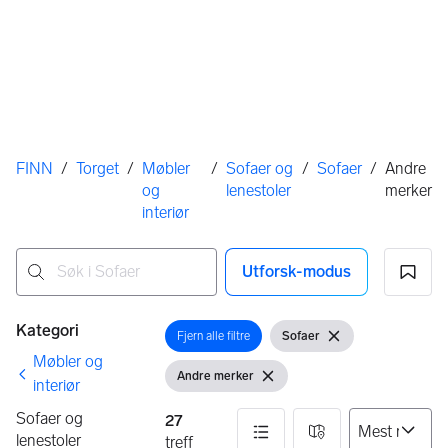
Her er du
FINN
/
Torget
/
Møbler
/
Sofaer og
/
Sofaer
/
Andre
og
lenestoler
merker
interiør
Utforsk-modus
Ingen resultater
Filtre
Kategori
Fjern alle filtre
Sofaer
Åpne filter
Vis filter
Fjern filter
Møbler og
Andre merker
Vis filter
Fjern filter
interiør
Sofaer og
27
lenestoler
treff