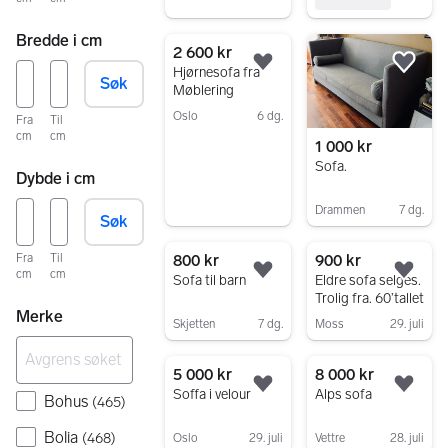
Bredde i cm
2 600 kr
Legg til som favoritt.
Legg
Hjørnesofa fra
Søk
Møblering
Oslo
6 dg.
Fra
Til
cm
cm
Gå til annonsen
1 000 kr
Sofa.
Dybde i cm
Drammen
7 dg.
Søk
Gå til annonsen
800 kr
900 kr
Fra
Til
cm
cm
Legg til som favoritt.
Legg
Sofa til barn
Eldre sofa selges.
Trolig fra. 60’tallet
Merke
Skjetten
7 dg.
Moss
29. juli
Gå til annonsen
Gå til annonsen
5 000 kr
8 000 kr
Legg til som favoritt.
Legg
Soffa i velour
Alps sofa
Bohus
(
465
)
Bolia
(
468
)
Oslo
29. juli
Vettre
28. juli