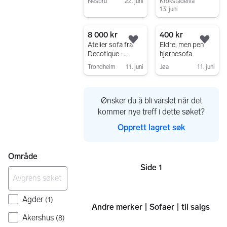
Nesbru
22. juni
Krokstadelva
13. juni
Gå til annonsen
Gå til annonsen
8 000 kr
400 kr
Legg til som favoritt.
Legg
Atelier sofa fra
Eldre, men pen
Decotique -
hjørnesofa
nypris 28.590kr!!
Trondheim
11. juni
Jøa
11. juni
Gå til annonsen
Gå til annonsen
Ønsker du å bli varslet når det
kommer nye treff i dette søket?
Opprett lagret søk
Område
Side 1
Sider
Agder
(
1
)
Andre merker | Sofaer | til salgs
Akershus
(
8
)