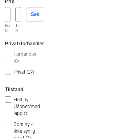
Pris
Søk
Fra
Til
kr
kr
Privat/forhandler
Forhandler
(
0
)
Privat
(
27
)
Tilstand
Helt ny -
Uåpnet/med
lapp
(
1
)
Som ny -
Ikke synlig
brukt