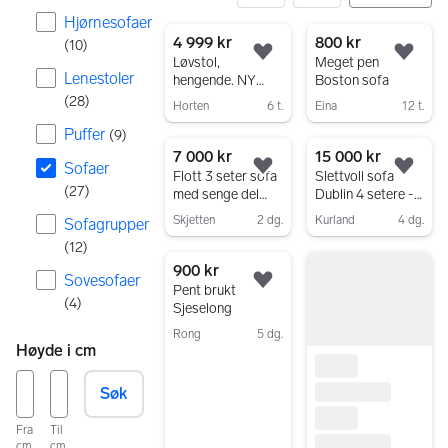
Hjørnesofaer
27 resultater
4 999 kr
800 kr
(
10
)
Legg til som favoritt.
Legg
Løvstol,
Meget pen
Lenestoler
hengende. NY
Boston sofa
PRIS
(
28
)
Horten
6 t.
Eina
12 t.
Gå til annonsen
Gå til annonsen
Puffer
(
9
)
7 000 kr
15 000 kr
Sofaer
Legg til som favoritt.
Legg
Flott 3 seter sofa
Slettvoll sofa
(
27
)
med senge del
Dublin 4 setere -
under fra IKEA
fremstår som
Skjetten
2 dg.
Kurland
4 dg.
Sofagrupper
nesten ny
Gå til annonsen
Gå til annonsen
(
12
)
900 kr
Sovesofaer
Legg til som favoritt.
Pent brukt
(
4
)
Sjeselong
Rong
5 dg.
Høyde i cm
Gå til annonsen
Søk
Fra
Til
cm
cm