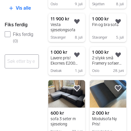
Oslo
9. juli
Skjetten
8. juli
Vis alle
Gå til annonsen
Gå til annonsen
11 900 kr
1 000 kr
Legg til som favoritt.
Legg
Fiks ferdig
Vesta
Fin og bra sofa
sjeselongsofa
Fiks ferdig
Stavanger
8. juli
Stavanger
5. juli
(
0
)
Gå til annonsen
Gå til annonsen
1 000 kr
1 000 kr
Legg til som favoritt.
Legg
Lavere pris!
2 stykk små
Ekornes E200
Framery sofaer
skinn sjeselong i
selges
Ingen resultater
Drøbak
1. juli
Oslo
28. juni
steingrå
Gå til annonsen
Gå til annonsen
Legg til som favoritt.
Legg
600 kr
2 000 kr
sofa 3 seter m
Modulsofa Ny
sjeselong
Pris!