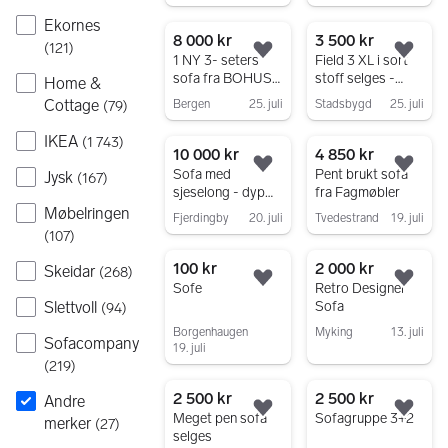
Gå til annonsen
Gå til annonsen
Ekornes
8 000 kr
3 500 kr
(
121
)
Legg til som favoritt.
Legg
1 NY 3- seters
Field 3 XL i sort
sofa fra BOHUS -
stoff selges -
Home &
helt ubrukt selges
sofa fra Bohus,
Cottage
Bergen
25. juli
Stadsbygd
25. juli
(
79
)
merke Vilmers
Gå til annonsen
Gå til annonsen
(Trondheim)
IKEA
(
1 743
)
10 000 kr
4 850 kr
Legg til som favoritt.
Legg
Sofa med
Pent brukt sofa
Jysk
(
167
)
sjeselong - dyp
fra Fagmøbler
grønn (fløyel)
Møbelringen
Fjerdingby
20. juli
Tvedestrand
19. juli
(
107
)
Gå til annonsen
Gå til annonsen
100 kr
2 000 kr
Skeidar
(
268
)
Legg til som favoritt.
Legg
Sofe
Retro Designer
Sofa
Slettvoll
(
94
)
Borgenhaugen
Myking
13. juli
Sofacompany
19. juli
Gå til annonsen
(
219
)
Gå til annonsen
2 500 kr
2 500 kr
Andre
Legg til som favoritt.
Legg
Meget pen sofa
Sofagruppe 3+2
merker
(
27
)
selges