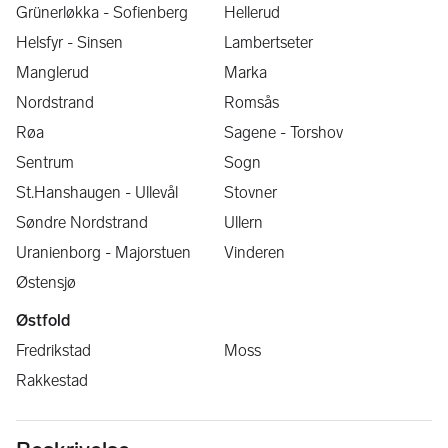
Grünerløkka - Sofienberg
Hellerud
Helsfyr - Sinsen
Lambertseter
Manglerud
Marka
Nordstrand
Romsås
Røa
Sagene - Torshov
Sentrum
Sogn
St.Hanshaugen - Ullevål
Stovner
Søndre Nordstrand
Ullern
Uranienborg - Majorstuen
Vinderen
Østensjø
Østfold
Fredrikstad
Moss
Rakkestad