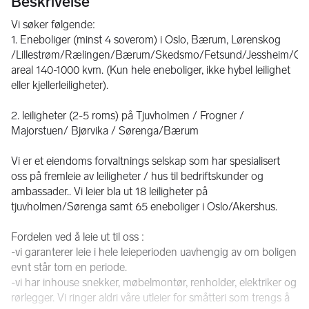
Beskrivelse
Vi søker følgende:

1. Eneboliger (minst 4 soverom) i Oslo, Bærum, Lørenskog 
/Lillestrøm/Rælingen/Bærum/Skedsmo/Fetsund/Jessheim/Gar
areal 140-1000 kvm. (Kun hele eneboliger, ikke hybel leilighet 
eller kjellerleiligheter).

2. leiligheter (2-5 roms) på Tjuvholmen / Frogner / 
Majorstuen/ Bjørvika / Sørenga/Bærum

Vi er et eiendoms forvaltnings selskap som har spesialisert 
oss på fremleie av leiligheter / hus til bedriftskunder og 
ambassader.. Vi leier bla ut 18 leiligheter på 
tjuvholmen/Sørenga samt 65 eneboliger i Oslo/Akershus.

Fordelen ved å leie ut til oss :

-vi garanterer leie i hele leieperioden uavhengig av om boligen 
evnt står tom en periode. 

-vi har inhouse snekker, møbelmontør, renholder, elektriker og 
rørlegger. Vi ringer aldri våre utleier for småtteri som trengs å 