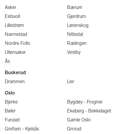
Asker
Bærum
Eidsvoll
Gjerdrum
Lillestrøm
Lørenskog
Nannestad
Nittedal
Nordre Follo
Rælingen
Ullensaker
Vestby
Ås
Buskerud
Drammen
Lier
Oslo
Bjerke
Bygdøy - Frogner
Bøler
Ekeberg - Bekkelaget
Furuset
Gamle Oslo
Grefsen - Kjelsås
Grorud