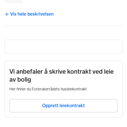
repareres.

-ved å leie ut til oss slipper du å bruke din verdifulle tid på 
tradisjonelle praktiske oppgaver et utleieforhold innebærer

Vis hele beskrivelsen
NB: Knappen for å vise hele beskrivelsen har kun en visuell effek
Vi leier både umøblert / møblert. Ved inngåelse av leiekontrakt 
tar vi bilder av din bolig sammen med deg, dette for å 
dokumentere tilstanden. Ved utgåelse av leiekontrakt blir 
boligen tilbakelevert i eksakt samme tilstand. 

På grunn av stor etterspørsel fra våre bedriftskunder søker vi 
nå etter eneboliger i Oslo/Akershus.

Vi anbefaler å skrive kontrakt ved leie
Vi leier din bolig langsiktig (gjerne3 år), der vi betaler deg leie 
av bolig
som en ordinær leietaker (med 1 mnd depositum/3 mnd 
leiegaranti). Vi leier både umøblert / møblert. 

Her finner du Forbrukerrådets husleiekontrakt
Kontakt oss gjerne pr telefon / epost for en uforpliktende 
Opprett leiekontrakt
samtale!

Ps! Vi leier KUN boliger som er FORNUFTIG PRISET.
