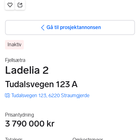
Gå til annonsen
Legg til som favoritt.
Gå til prosjektannonsen
Inaktiv
Fjellsætra
Ladelia 2
Tudalsvegen 123 A
Tudalsvegen 123, 6220 Straumgjerde
Prisantydning
3 790 000 kr
Totalpris
Omkostninger