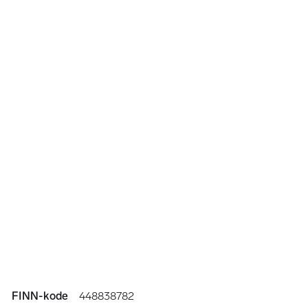
Annonseinformasjon
FINN-kode
448838782