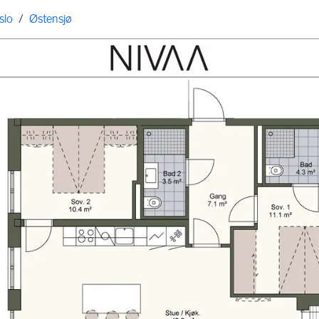
slo
/
Østensjø