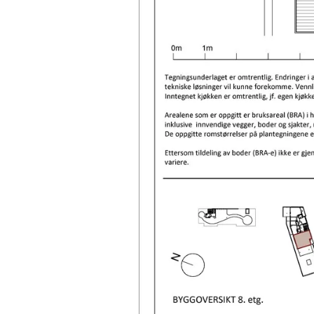
L70_Salgstegninger_03.02_123.jpg
Låveveien 70
Låveveien 70
Låveveien 70, 0682 Oslo
Prisantydning
15 000 000 kr