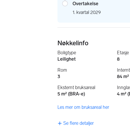
Overtakelse
1. kvartal 2029
Nøkkelinfo
Boligtype
Etasje
Leilighet
8
Rom
Intern
3
84 m²
Eksternt bruksareal
Inngla
5 m² (BRA-e)
4 m² 
Les mer om bruksareal her
Se flere detaljer