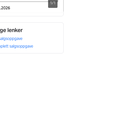
1
/
1
Visningspåmelding
ige lenker
 salgsoppgave
plett salgsoppgave