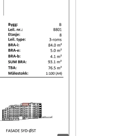
Gå til prosjektannonsen
ing
g, 12. august
– 17:00
Legg til i kalender