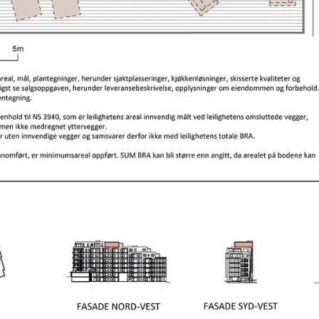
Visn
onsda
15:00