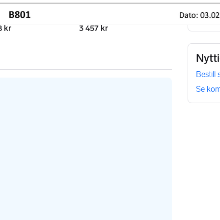
tninger
Felleskost/mnd.
8 kr
3 457 kr
Nytt
Bestill
Se kom