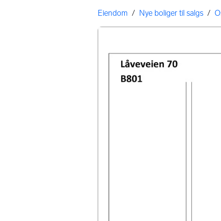
Gå til annonsen
Her er du
Eiendom
/
Nye boliger til salgs
/
O
Bildegalleri