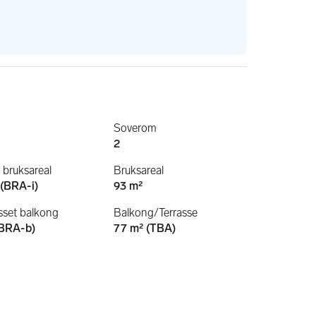
Soverom
2
t bruksareal
Bruksareal
 (BRA-i)
93 m²
sset balkong
Balkong/Terrasse
(BRA-b)
77 m² (TBA)