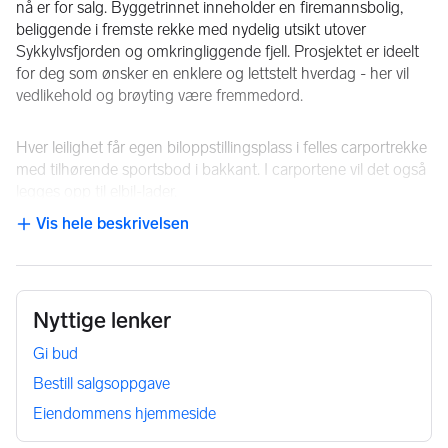
nå er for salg. Byggetrinnet inneholder en firemannsbolig, 
beliggende i fremste rekke med nydelig utsikt utover 
Sykkylvsfjorden og omkringliggende fjell. Prosjektet er ideelt 
for deg som ønsker en enklere og lettstelt hverdag - her vil 
vedlikehold og brøyting være fremmedord.
Hver leilighet får egen biloppstillingsplass i felles carportrekke 
med tilhørende sportsbod i bakkant. I carportene vil det også 
legges opp til elbil-lader.
Vis hele beskrivelsen
NB: Knappen for å vise hele beskrivelsen har kun en visuell effek
Samtlige leiligheter vil inneholde tre soverom, bad med flislagt 
gulvoverflate, kjøkken med innredning fra Aubo, innvendig 
bod, samt stue med store vindusflater og utgang til 
terrasse/balkong. Ved ønske om større stue er det muligheter 
Nyttige lenker
for fjerning av vegg mellom stue og soverom i front. Fra de 
overbygde uteplassene er det nydelig utsikt mot både fjord og 
Gi bud
fjell.
Bestill salgsoppgave
Eiendommens hjemmeside
Leilighetene leveres nøkkelferdig - klar til innflytting!