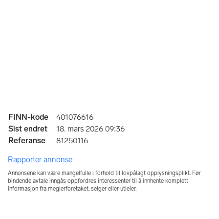
Annonseinformasjon
FINN-kode
401076616
Sist endret
18. mars 2026 09:36
Referanse
81250116
Rapporter annonse
Annonsene kan være mangelfulle i forhold til lovpålagt opplysningsplikt. Før
bindende avtale inngås oppfordres interessenter til å innhente komplett
informasjon fra meglerforetaket, selger eller utleier.