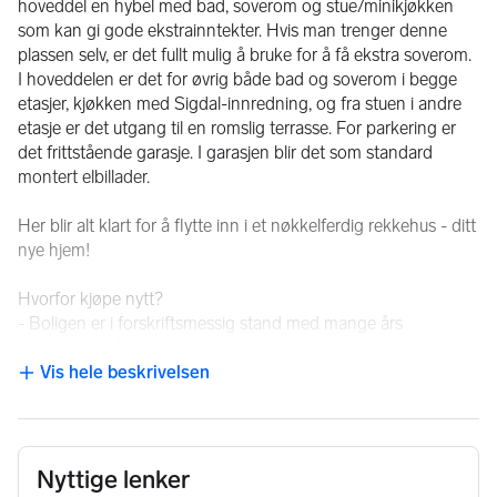
hoveddel en hybel med bad, soverom og stue/minikjøkken 
som kan gi gode ekstrainntekter. Hvis man trenger denne 
plassen selv, er det fullt mulig å bruke for å få ekstra soverom. 
I hoveddelen er det for øvrig både bad og soverom i begge 
etasjer, kjøkken med Sigdal-innredning, og fra stuen i andre 
etasje er det utgang til en romslig terrasse. For parkering er 
det frittstående garasje. I garasjen blir det som standard 
montert elbillader.
Her blir alt klart for å flytte inn i et nøkkelferdig rekkehus - ditt 
nye hjem!
Hvorfor kjøpe nytt?
- Boligen er i forskriftsmessig stand med mange års 
reklamasjonsfrist.
- Energiøkonomiske og klimavennlige løsninger.
Vis hele beskrivelsen
NB: Knappen for å vise hele beskrivelsen har kun en visuell effek
- Innflyttingsklar uten tanke på å måtte pusse opp først.
- Det er svært lite vedlikeholdskostnader i nær framtid.
- Lav dokumentavgift
Nyttige lenker