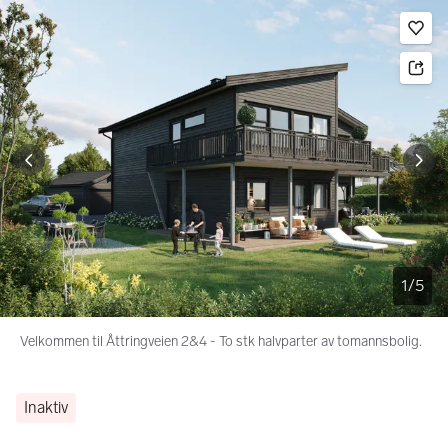
Bildegalleri
Gå til annonsen
Le
1
/
5
Velkommen til Åttringveien 2&4 - To stk halvparter av tomannsbolig.
Inaktiv