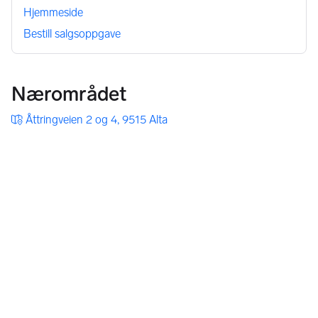
Generell informasjon om prosjektet
Hjemmeside
Bestill salgsoppgave
Beskrivelse av prosjektet
Nærområdet
Vi har den glede av å presentere to stk halvparter av 
tomannsbolig - med fin beliggenhet på Amtmannsnes. Her 
Åttringveien 2 og 4, 9515 Alta
bor man i flotte naturomgivelser med sjøen, båthavna og 
turområder som nabo.
Boligene holder en moderne standard, og har i tillegg til 
hoveddel en hybel med bad, soverom og stue/minikjøkken 
som kan gi gode ekstrainntekter. Hvis man trenger denne 
plassen selv, er det fullt mulig å bruke for å få ekstra soverom. 
I hoveddelen er det for øvrig både bad og soverom i begge 
etasjer, og fra stuen i andre etasje er det utgang til en romslig 
terrasse. For parkering er det frittstående garasje. I garasjen 
blir det som standard montert elbillader.