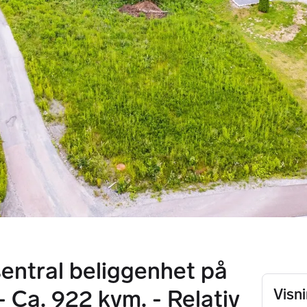
entral beliggenhet på
 Ca. 922 kvm. - Relativ
Visn