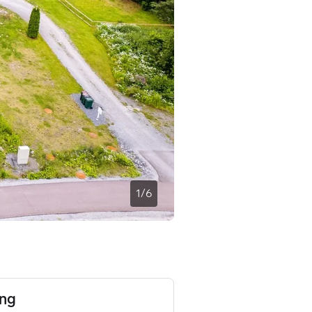
1
/
6
ing