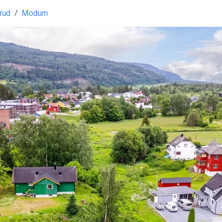
rud
/
Modum