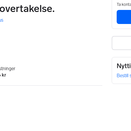
Ta konta
 overtakelse.
us
Nytt
tninger
 kr
Bestill