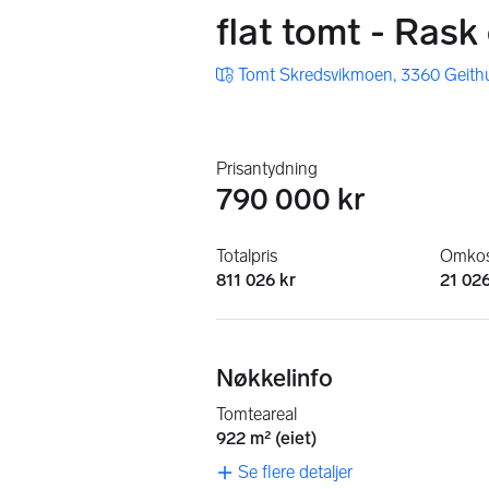
flat tomt - Rask
Tomt Skredsvikmoen, 3360 Geith
Prisantydning
790 000 kr
Totalpris
Omkos
811 026 kr
21 026
Nøkkelinfo
Tomteareal
922 m² (eiet)
Se flere detaljer