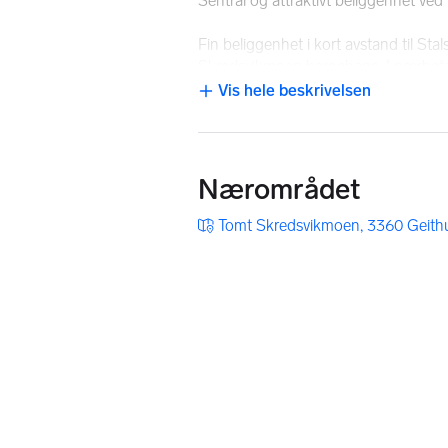
Sentral og attraktivt beliggenhet v
Fin beliggenhet i kort avstand til Sta
Skredsvikmoen barnehage. I nærhete
fiskemuligheter. Flotte helårs turmulig
Vis hele beskrivelsen
NB: Knappen for å vise hele beskrivels
en rundløype på ca. 3 km. Dette er et 
lengre turer kan Øståsen anbefales, 
Furumo idrettspark byr på svømmehall,
Nærområdet
fra eiendommen. I nærområdet rundt F
Tomt Skredsvikmoen, 3360 Geith
Modum kommune ligger midt i Buske
vekst med stadig tilvekst av flere innb
landskap. Kommunen satser på gode k
muligheter for et godt friluftsliv. Fur
og kan by på opplyste helårs turløyper
"Modum på lags" strekker seg fra Vik
Av severdigheter i nærheten er Vike
skiflyvningsbakke som er kjent for de
damptog og Blåfarveværket med kunst
nevnes som nære attraksjoner. Idrett