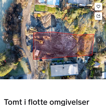
Bildegalleri
Gå til annonsen
Le
1
/
5
Tomt i flotte omgivelser