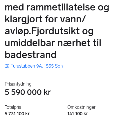
med rammetillatelse og
klargjort for vann/​
avløp.Fjordutsikt og
umiddelbar nærhet til
badestrand
Furustubben 9A, 1555 Son
Prisantydning
5 590 000 kr
Totalpris
Omkostninger
5 731 100 kr
141 100 kr