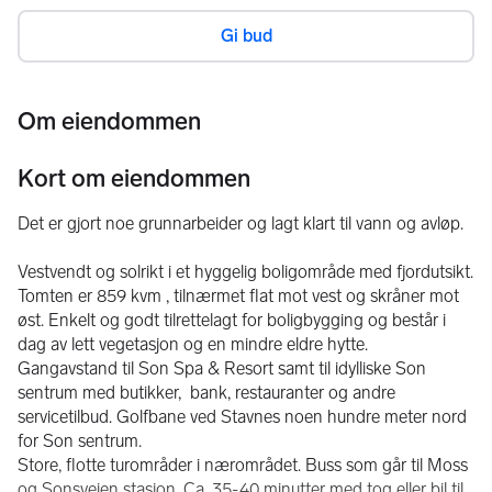
Gi bud
Om eiendommen
Kort om eiendommen
Det er gjort noe grunnarbeider og lagt klart til vann og avløp.
Vestvendt og solrikt i et hyggelig boligområde med fjordutsikt. 
Tomten er 859 kvm , tilnærmet flat mot vest og skråner mot 
øst. Enkelt og godt tilrettelagt for boligbygging og består i 
dag av lett vegetasjon og en mindre eldre hytte.   
Gangavstand til Son Spa & Resort samt til idylliske Son 
sentrum med butikker,  bank, restauranter og andre 
servicetilbud. Golfbane ved Stavnes noen hundre meter nord 
for Son sentrum.  
Store, flotte turområder i nærområdet. Buss som går til Moss 
og Sonsveien stasjon. Ca. 35-40 minutter med tog eller bil til 