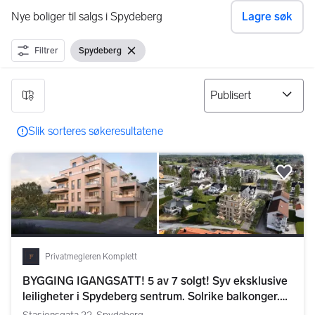
Nye boliger til salgs i Spydeberg
Lagre søk
Filtrer
Spydeberg
Vis filter
Fjern filter
7 resultater
Slik sorteres søkeresultatene
Legg
Privatmegleren Komplett
BYGGING IGANGSATT! 5 av 7 solgt! Syv eksklusive
leiligheter i Spydeberg sentrum. Solrike balkonger.
Heis. Parkering.