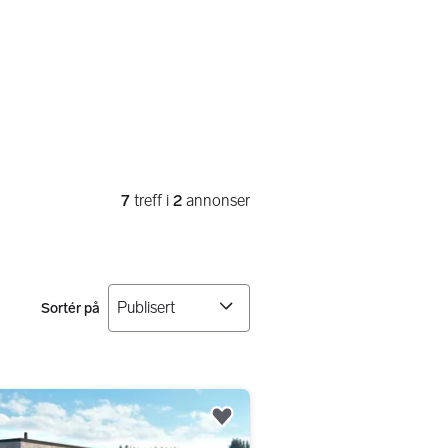
7
treff i
2
annonser
Sortér på
Legg til som favoritt.