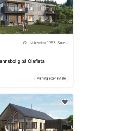
Østsideveien 1953, Smøla
annsbolig på Olaflata
Visning etter avtale
Legg til som favoritt.