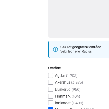
Søk i et geografisk område
Velg Tegn eller Radius
Område
Agder
(
1 203
)
Akershus
(
3 875
)
Buskerud
(
950
)
Finnmark
(
104
)
Innlandet
(
1 400
)