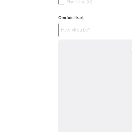
Nye i dag
(
0
)
Område i kart
Det er ingen resultater