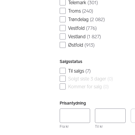
Telemark
(
301
)
Troms
(
240
)
Trøndelag
(
2 082
)
Vestfold
(
776
)
Vestland
(
1 827
)
Østfold
(
913
)
Salgsstatus
Til salgs
(
7
)
Solgt siste 3 dager
(
0
)
Kommer for salg
(
0
)
Prisantydning
Fra kr
Til kr