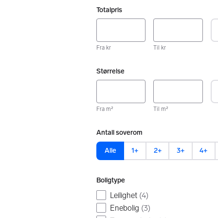
Totalpris
Fra kr
Til kr
Størrelse
Fra m²
Til m²
Antall soverom
Alle
1+
2+
3+
4+
Boligtype
Leilighet
(
4
)
Enebolig
(
3
)