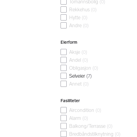
Tomannsbolig
(
0
)
Rekkehus
(
0
)
Hytte
(
0
)
Andre
(
0
)
Eierform
Aksje
(
0
)
Andel
(
0
)
Obligasjon
(
0
)
Selveier
(
7
)
Annet
(
0
)
Fasiliteter
Aircondition
(
0
)
Alarm
(
0
)
Balkong/Terrasse
(
0
)
Bredbåndstilknytning
(
0
)