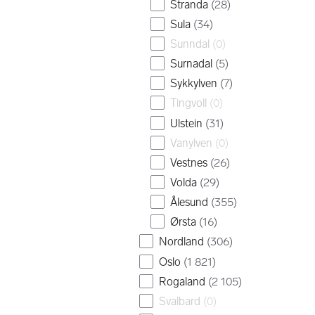
Stranda
(
28
)
Sula
(
34
)
Sunndal
(
0
)
Surnadal
(
5
)
Sykkylven
(
7
)
Tingvoll
(
0
)
Ulstein
(
31
)
Vanylven
(
0
)
Vestnes
(
26
)
Volda
(
29
)
Ålesund
(
355
)
Ørsta
(
16
)
Nordland
(
306
)
Oslo
(
1 821
)
Rogaland
(
2 105
)
Svalbard
(
0
)