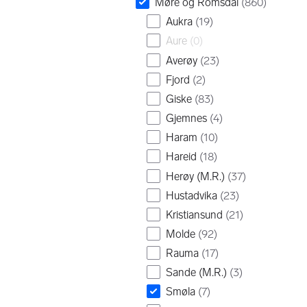
Møre og Romsdal
(
860
)
Aukra
(
19
)
Aure
(
0
)
Averøy
(
23
)
Fjord
(
2
)
Giske
(
83
)
Gjemnes
(
4
)
Haram
(
10
)
Hareid
(
18
)
Herøy (M.R.)
(
37
)
Hustadvika
(
23
)
Kristiansund
(
21
)
Molde
(
92
)
Rauma
(
17
)
Sande (M.R.)
(
3
)
Smøla
(
7
)