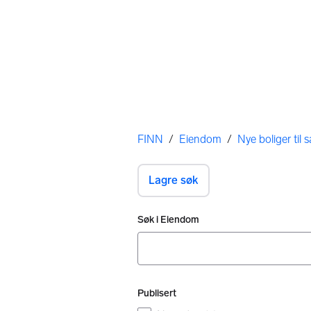
Her er du
FINN
/
Eiendom
/
Nye boliger til s
Lagre søk
Filtre
Søk i Eiendom
Ingen resultater
Publisert