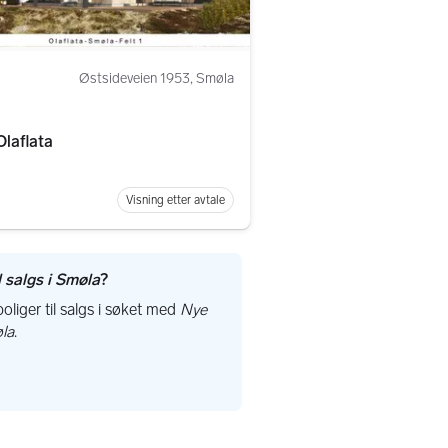
Østsideveien 1953, Smøla
laflata
Visning etter avtale
l salgs i Smøla
?
liger til salgs i søket med
Nye
øla
.