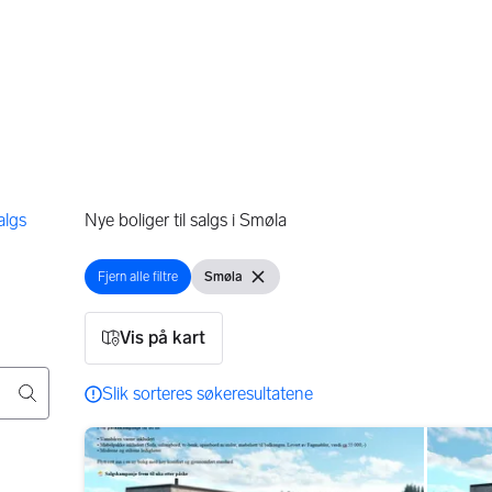
algs
Nye boliger til salgs i Smøla
Fjern alle filtre
Smøla
Åpne filter
Vis filter
Fjern filter
Vis på kart
7 resultater
Slik sorteres søkeresultatene