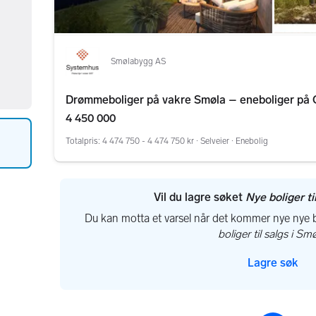
Smølabygg AS
Drømmeboliger på vakre Smøla – eneboliger på O
4 450 000
Totalpris: 4 474 750 - 4 474 750 kr
∙
Selveier ∙ Enebolig
Vil du lagre søket
Nye boliger ti
Du kan motta et varsel når det kommer nye nye bo
boliger til salgs i Sm
Lagre søk