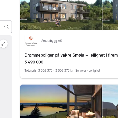
Smølabygg AS
Drømmeboliger på vakre Smøla – leilighet i firem
3 490 000
Totalpris: 3 502 375 - 3 502 375 kr
∙
Selveier ∙ Leilighet