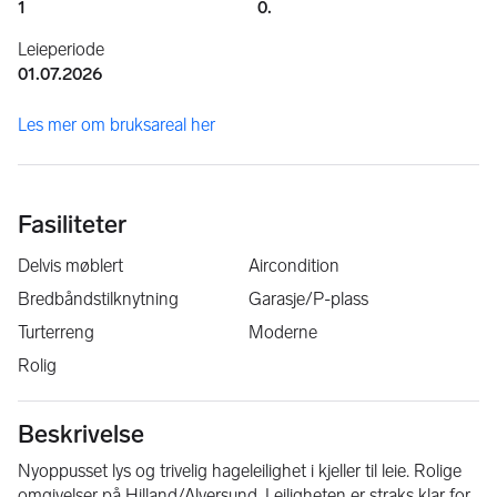
1
0.
Leieperiode
01.07.2026
Les mer om bruksareal her
Fasiliteter
Delvis møblert
Aircondition
Bredbåndstilknytning
Garasje/P-plass
Turterreng
Moderne
Rolig
Beskrivelse
Nyoppusset lys og trivelig hageleilighet i kjeller til leie. Rolige 
omgivelser på Hilland/Alversund. Leiligheten er straks klar for 