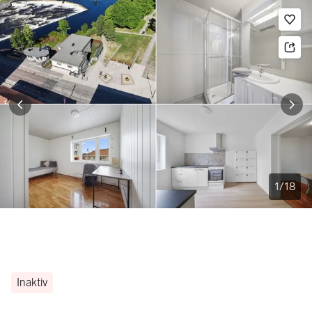
Bildegalleri
Gå til annonsen
Le
1
/
18
Inaktiv