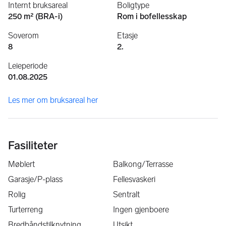
Internt bruksareal
Boligtype
250 m² (BRA-i)
Rom i bofellesskap
Soverom
Etasje
8
2.
Leieperiode
01.08.2025
Les mer om bruksareal her
Fasiliteter
Møblert
Balkong/Terrasse
Garasje/P-plass
Fellesvaskeri
Rolig
Sentralt
Turterreng
Ingen gjenboere
Bredbåndstilknytning
Utsikt