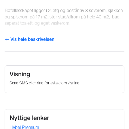
Bofellesskapet ligger i 2. etg og består av 8 soverom, kjøkken 
og spiserom på 17 m2, stor stue/allrom på hele 40 m2,  bad, 
separat toalett, og eget vaskerom.
7 av rommene er store, flere av de på ca 12 m2. Det er 1 rom 
Vis hele beskrivelsen
NB: Knappen for å vise hele beskrivelsen har kun en visuell effek
som er mindre og derfor leies ut til en lavere pris. (Se 
prisoversikt lenger ned).
Rom 1, 2 og 3 har utgang til felles balkong med fantastisk 
utsikt over elven.
Visning
-Innflyttingsklare etter avtale.
Send SMS eller ring for avtale om visning.
-Rommene kan leveres møblert etter avtale uten tillegg i 
leiepris. 
-Strøm betales forskuddsvis sammen med husleien med kr. 
400/mnd.
-Parkering i bakgården kan leies for kr 800/mnd.
Nyttige lenker
Seriøs lokal utleier som følger opp leieforholdene godt og er 
Hybel Premium