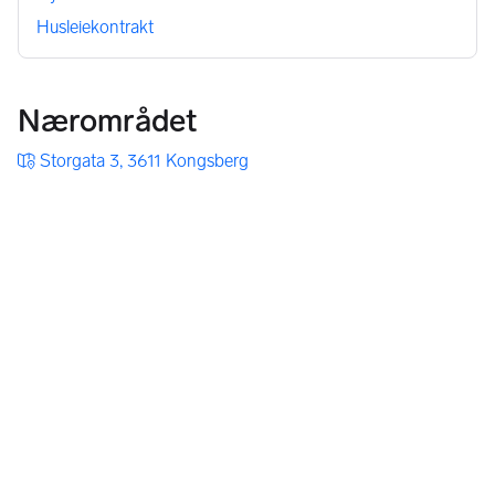
tilgjengelig dersom noe skulle oppstå.
Husleiekontrakt
Godt fokus på brannsikkerhet. Bygget er i hovedsak oppført i 
betong, det er seriekoblede brannvarslere i alle rom og svært 
gode rømningsveier.
Nærområdet
---------------------------------------------------------------------
Storgata 3, 3611 Kongsberg
---------------------
Leiepriser og status:
Ledige rom:
H6 - Kr. 5.000 - Utleid (12,5m2)
Utleide rom:
H1 - Kr. 5.000 - Utleid (12 m2)
H2 - Kr. 5.000 - Utleid (12,5 m2)
H3 - Kr. 5.000 - Utleid (12.5 m2)
H4 - Kr. 4.500 - Utleid (10 m2)
H5 - Kr. 5.000 - Utleid (10.5 m2)
H7 - Kr. 5.000 - Utleid (12,5 m2)
H8 - Kr. 4.000 - Ledig (7,5 m2)