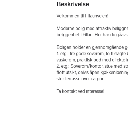
Beskrivelse
Velkommen til Fillaunveien!
Moderne bolig med attraktiv beliggnehe
beliggenhet i Fillan. Her har du gåavsta
Boligen holder en gjennomgående go
1. etg.: tre gode soverom, to flislagt
vaskerom, praktisk bod med direkte in
2. etg.: Soverom/kontor, stue med sto
flott utsikt, delvis åpen kjøkkenløsn
stor terrasse over carport. 
Ta kontakt ved interesse!