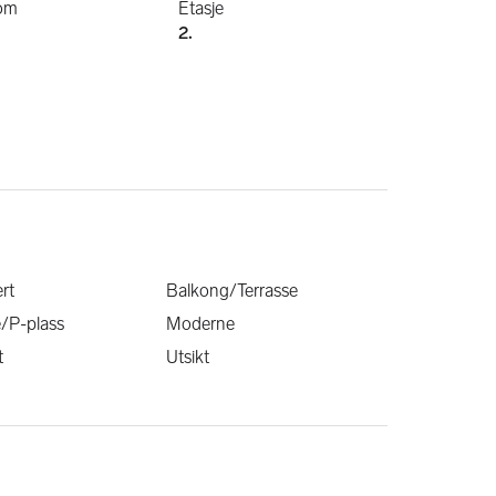
om
Etasje
2.
rt
Balkong/Terrasse
e/P-plass
Moderne
t
Utsikt