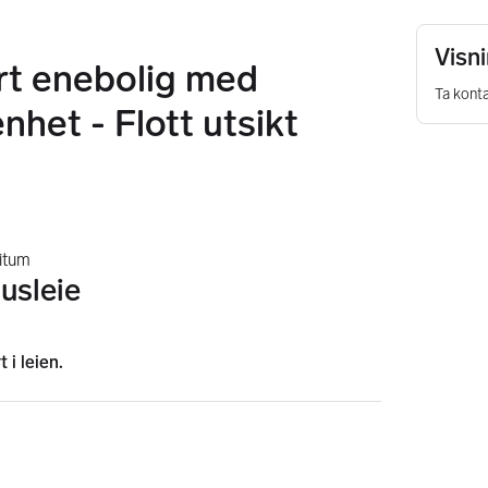
Visn
ørt enebolig med
Ta konta
nhet - Flott utsikt
itum
usleie
 i leien.