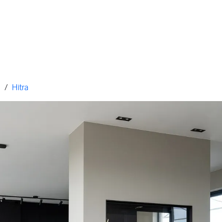
g
/
Hitra