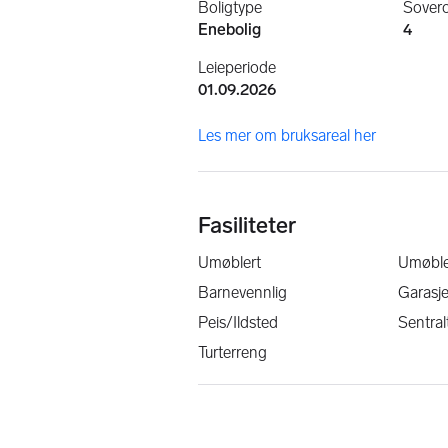
Boligtype
Sover
Enebolig
4
Leieperiode
01.09.2026
Les mer om bruksareal her
Fasiliteter
Umøblert
Umøble
Barnevennlig
Garasj
Peis/Ildsted
Sentral
Turterreng