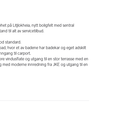
t på Litjlokheia, nytt boligfelt med sentral 
nd til alt av servicetilbud.
d standard. 
e bad, hvor et av badene har badekar og eget adskilt 
ngang til carport.
re vindusflate og utgang til en stor terrasse med en 
ing med moderne innredning fra JKE og utgang til en 