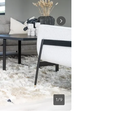
1
/
9