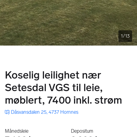
1
/
13
Koselig leilighet nær
Setesdal VGS til leie,
møblert, 7400 inkl. strøm
Dåsvansdalen 25, 4737 Hornnes
Månedsleie
Depositum