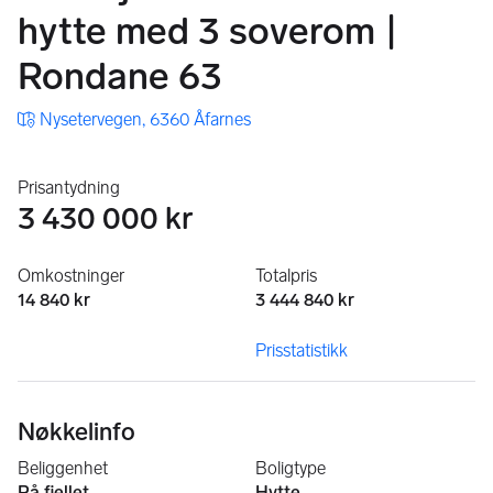
hytte med 3 soverom |
Rondane 63
Nysetervegen, 6360 Åfarnes
Prisantydning
3 430 000 kr
Omkostninger
Totalpris
14 840 kr
3 444 840 kr
Prisstatistikk
Nøkkelinfo
Beliggenhet
Boligtype
På fjellet
Hytte