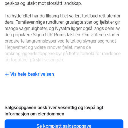
peiskos og utsikt mot storslått landskap.
Fra hyttefeltet har du tilgang til et variert turtilbud rett utenfor 
døra. Familievennlige rundturer, gruslagte stier og fjellstier gir 
mange valgmuligheter, og Nysetra ligger også langs deler av 
den populære SignaTUR Romsdalstien. Om vinteren starter 
preparerte langrennsløyper ved feltet og slynger seg rundt 
Herjevatnet og videre innover fjellet, mens de 
omkringliggende toppene byr på flotte forhold for randonee 
og toppturer på ski i sesongen.
Nysetra kombinerer følelsen av å være langt unna 
Vis hele beskrivelsen
NB: Knappen for å vise hele beskrivelsen har kun en visuell effek
hverdagsstresset med kort vei til nødvendige 
servicefunksjoner. Lokalbutikk finnes i Åfarnes sentrum, og 
Åndalsnes med sitt varierte handelstilbud ligger kun 25 
minutter unna. For alpinentusiaster er Rauma Skisenter en 
kort kjøretur fra hyttefeltet, noe som gjør området attraktivt 
Salgsoppgaven beskriver vesentlig og lovpålagt
året rundt.
informasjon om eiendommen
Hyttefeltet er lett tilgjengelig, noe som gjør det enkelt å ta i 
Se komplett salgsoppgave