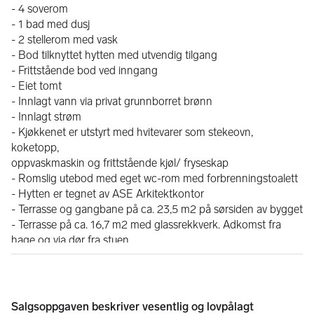
- 4 soverom
- 1 bad med dusj
- 2 stellerom med vask
- Bod tilknyttet hytten med utvendig tilgang
- Frittstående bod ved inngang
- Eiet tomt
- Innlagt vann via privat grunnborret brønn
- Innlagt strøm
- Kjøkkenet er utstyrt med hvitevarer som stekeovn, 
koketopp,
oppvaskmaskin og frittstående kjøl/ fryseskap
- Romslig utebod med eget wc-rom med forbrenningstoalett
- Hytten er tegnet av ASE Arkitektkontor
- Terrasse og gangbane på ca. 23,5 m2 på sørsiden av bygget
- Terrasse på ca. 16,7 m2 med glassrekkverk. Adkomst fra 
hage og via dør fra stuen
- Herlig lysinngang fra store vinduer i kjøkken/ stuesonen
Eiendommen må oppleves!
Salgsoppgaven beskriver vesentlig og lovpålagt