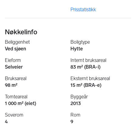
Prisstatistikk
Nøkkelinfo
Beliggenhet
Boligtype
Ved sjøen
Hytte
Eieform
Internt bruksareal
Selveier
83 m² (BRA-i)
Bruksareal
Eksternt bruksareal
98 m²
15 m² (BRA-e)
Tomteareal
Byggeår
1 000 m² (eiet)
2013
Soverom
Rom
4
9