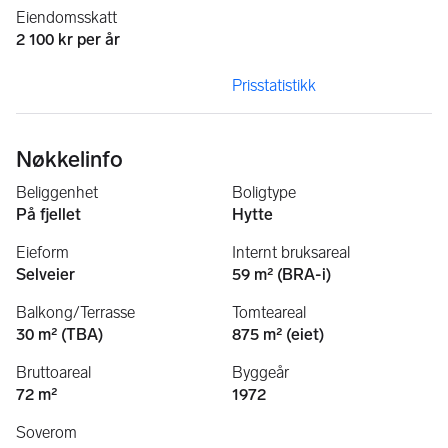
Eiendomsskatt
2 100 kr per år
Prisstatistikk
Nøkkelinfo
Beliggenhet
Boligtype
På fjellet
Hytte
Eieform
Internt bruksareal
Selveier
59 m² (BRA-i)
Balkong/Terrasse
Tomteareal
30 m² (TBA)
875 m² (eiet)
Bruttoareal
Byggeår
72 m²
1972
Soverom