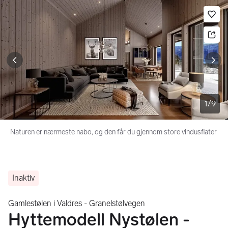
Bildegalleri
Gå til annonsen
Le
1
/
9
Naturen er nærmeste nabo, og den får du gjennom store vindusflater
Inaktiv
Gamlestølen i Valdres - Granelstølvegen
Hyttemodell Nystølen -