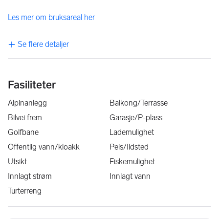
Les mer om bruksareal her
Se flere detaljer
Fasiliteter
Alpinanlegg
Balkong/Terrasse
Bilvei frem
Garasje/P-plass
Golfbane
Lademulighet
Offentlig vann/kloakk
Peis/Ildsted
Utsikt
Fiskemulighet
Innlagt strøm
Innlagt vann
Turterreng