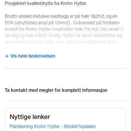
Prosjektert kvalitetshytte fra Krohn Hytter. 
Brutto arealet inklusive overbygg er på hele 182m2, og en 
BYA (utnyttelses areal på 124m2) . Gulvarealet på Nystølen 
modell fra Krohn Hytter inneholder hele 116 m2 i bto areal i 1 
ste etg og hele 63m2 i 2 etg. Hytta har store vindusflater og 
åpne himlinger (tak/gulv), som gjør at romføfølelsen føles 
ekstra stor og ekslusivt. En opplevelse.(Se mer under 
arealbeskrivelse)
Vis hele beskrivelsen
NB: Knappen for å vise hele beskrivelsen har kun en visuell effek
Adkomst/Tomteforhold
Reisetid fra Lysaker/Oslo - 3,10 timer
Reisetid fra Drammen - 3,05 timer
Ta kontakt med
megler
for komplett informasjon
Reisetid fra Sandefjord - 3,57 timer
Reisetid fra Gardermoen - 2,30 timer
Reisetid fra Hamar - 1,40 timer
Nyttige lenker
E18/E16 er normalt fine veier både vinter og sommer.
Planløsning Krohn Hytter - Modell Nystølen