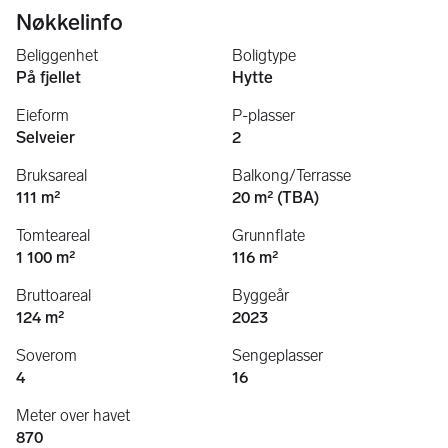
Nøkkelinfo
Beliggenhet
Boligtype
På fjellet
Hytte
Eieform
P-plasser
Selveier
2
Bruksareal
Balkong/Terrasse
111 m²
20 m² (TBA)
Tomteareal
Grunnflate
1 100 m²
116 m²
Bruttoareal
Byggeår
124 m²
2023
Soverom
Sengeplasser
4
16
Meter over havet
870