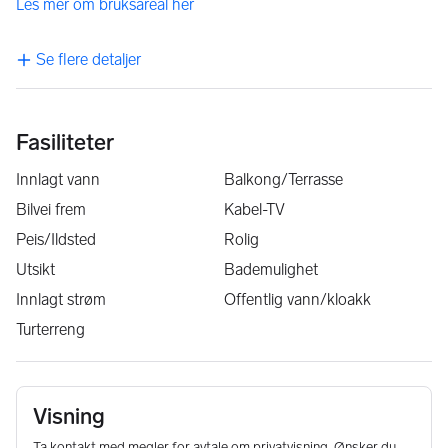
Les mer om bruksareal her
Se flere detaljer
Fasiliteter
Innlagt vann
Balkong/Terrasse
Bilvei frem
Kabel-TV
Peis/Ildsted
Rolig
Utsikt
Bademulighet
Innlagt strøm
Offentlig vann/kloakk
Turterreng
Visning
Ta kontakt med megler for avtale om privatvisning. Ønsker du