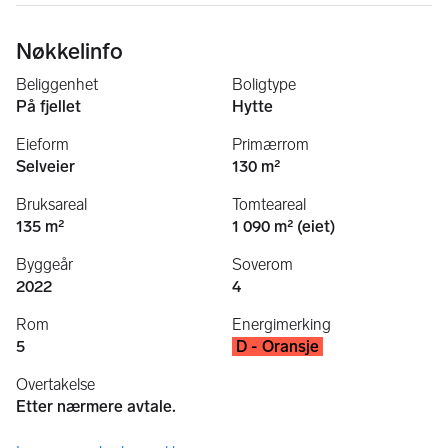
Nøkkelinfo
Beliggenhet
Boligtype
På fjellet
Hytte
Eieform
Primærrom
Selveier
130 m²
Bruksareal
Tomteareal
135 m²
1 090 m² (eiet)
Byggeår
Soverom
2022
4
Rom
Energimerking
5
D - Oransje
Overtakelse
Etter nærmere avtale.