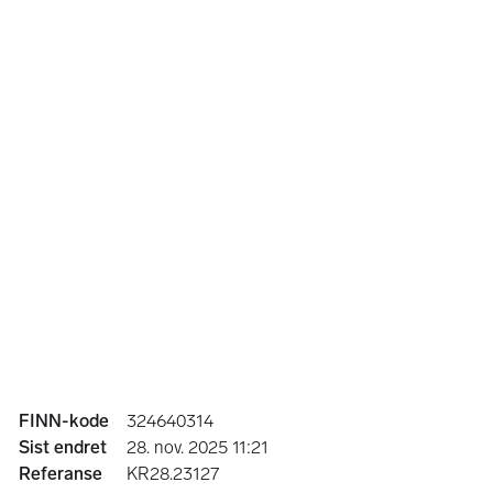
Annonseinformasjon
FINN-kode
324640314
Sist endret
28. nov. 2025 11:21
Referanse
KR28.23127