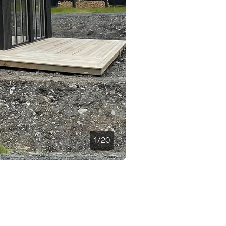
1
/
20