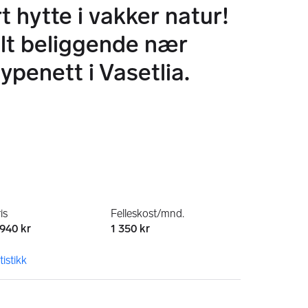
rt hytte i vakker natur!
lt beliggende nær
ypenett i Vasetlia.
n
is
Felleskost/mnd.
 940 kr
1 350 kr
tistikk