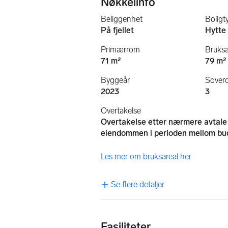
Nøkkelinfo
Beliggenhet
Boligt
På fjellet
Hytte
Primærrom
Bruksa
71 m²
79 m²
Byggeår
Sover
2023
3
Overtakelse
Overtakelse etter nærmere avtale m
eiendommen i perioden mellom bu
Les mer om bruksareal her
Se flere detaljer
Fasiliteter