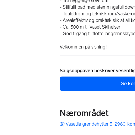
- Tre hyggelige soverom
- Stilfullt bad med stemningsfull dow
- Toalettrom og teknisk rom/vasker
- Arealeffektiv og praktisk slik at all 
- Ca. 300 m til Vaset Skiheiser
- God tilgang til flotte langrennsløyp
Velkommen på visning!
Salgsoppgaven beskriver vesentli
Se ko
Nærområdet
Vasetlia grendehytter 3, 2960 Rø