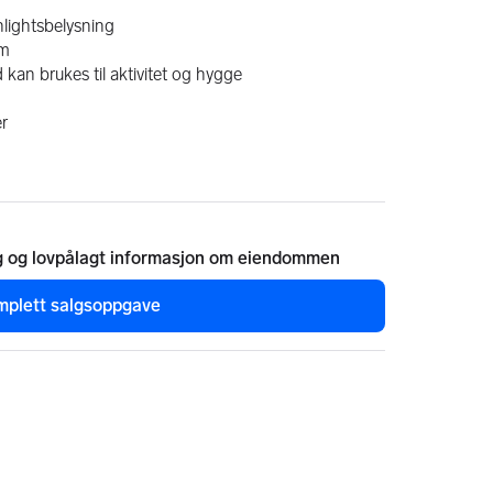
nlightsbelysning
om
tid kan brukes til aktivitet og hygge
er
g og lovpålagt informasjon om eiendommen
mplett salgsoppgave
n