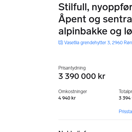
Stilfull, nyoppfø
Åpent og sentra
alpinbakke og lø
Vasetlia grendehytter 3, 2960 Rø
Prisantydning
3 390 000 kr
Omkostninger
Totalpr
4 940 kr
3 394
Prissta