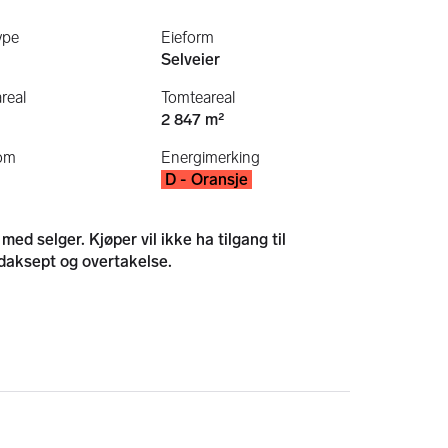
ype
Eieform
Selveier
real
Tomteareal
2 847 m²
om
Energimerking
D - Oransje
ed selger. Kjøper vil ikke ha tilgang til
daksept og overtakelse.