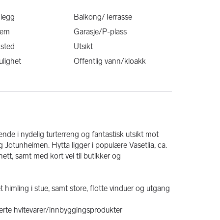
nlegg
Balkong/Terrasse
frem
Garasje/P-plass
dsted
Utsikt
ulighet
Offentlig vann/kloakk
nde i nydelig turterreng og fantastisk utsikt mot 
Jotunheimen. Hytta ligger i populære Vasetlia, ca. 
tt, samt med kort vei til butikker og 
et himling i stue, samt store, flotte vinduer og utgang 
rerte hvitevarer/innbyggingsprodukter