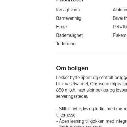
Innlagt vann
Alpina
Barnevennlig
Bilvei 
Hage
Peis/Il
Bademulighet
Fiskem
Turterreng
Om boligen
Lekker hytte åpent og sentralt beligge
bl.a. Vasetvannet, Grønsennknippa og 
850 m.o.h, nær alpinbakker og løypene
serveringssteder.
- Stilfull hytte, lys og luftig, med møn
til terrasse
- Åpen løsning til kjøkken med integ