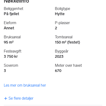
Nøkkelinfo
Beliggenhet
Boligtype
På fjellet
Hytte
Eieform
P-plasser
Annet
2
Bruksareal
Tomteareal
95 m²
150 m² (festet)
Festeavgift
Byggeår
3 750 kr
2023
Soverom
Meter over havet
3
670
Les mer om bruksareal her
Se flere detaljer