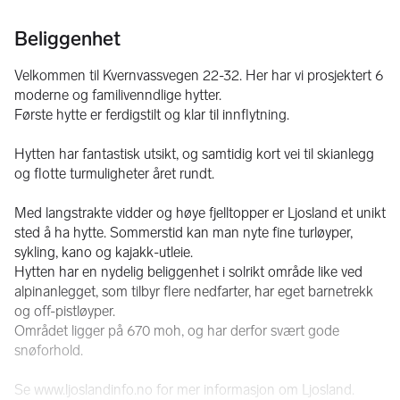
Beliggenhet
Velkommen til Kvernvassvegen 22-32. Her har vi prosjektert 6 
moderne og familivenndlige hytter. 
Første hytte er ferdigstilt og klar til innflytning. 
Hytten har fantastisk utsikt, og samtidig kort vei til skianlegg 
og flotte turmuligheter året rundt. 
Med langstrakte vidder og høye fjelltopper er Ljosland et unikt 
sted å ha hytte. Sommerstid kan man nyte fine turløyper, 
sykling, kano og kajakk-utleie. 
Hytten har en nydelig beliggenhet i solrikt område like ved 
alpinanlegget, som tilbyr flere nedfarter, har eget barnetrekk 
og off-pistløyper. 
Området ligger på 670 moh, og har derfor svært gode 
snøforhold.
Se www.ljoslandinfo.no for mer informasjon om Ljosland.