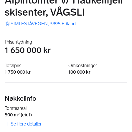
Alpintomter v/​ Haukelifjell
skisenter, VÅGSLI
SIMLESJÅVEGEN, 3895 Edland
Prisantydning
1 650 000 kr
Totalpris
Omkostninger
1 750 000 kr
100 000 kr
Nøkkelinfo
Tomteareal
500 m² (eiet)
Se flere detaljer