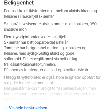
Beliggenhet
Fantastiske utsiktstomter midt mellom alpinbakkene og 
heisene i Haukelifjell skisenter
Ski-inn/ut, vestvendte utsiktstomter, midt i bakken, 950 
snøsikre moh
Flere nye alpintomter ved Haukelifjell 
Skisenter har blitt opparbeidet siste år. 
Tomtene har beliggenhet mellom alpinbakken og 
heisene, med sydlig/vestlig utsikt og gode 
solforhold. Det er vegtilkomst via nytt utslag 
fra Råsali/Råsehallet-tunnelen. 
På noen av tomtene, er det satt opp hytter siste år. 
I tillegg til hyttetomter, er også store leiligheter oppført for 
salg, der tunnelen kommer ut
Det gjenstår nå kun 1 usolgt tomt i Simlesjåvegen, men 
kommer snart noen svært spennende alternativer; midt i 
bakken 
T3; kr. 1.650.000, ca 528m2 tomt. Max BYA byggbart 105m2 
Vis hele beskrivelsen
NB: Knappen for å vise hele beskrivelsen har kun en visuell effek