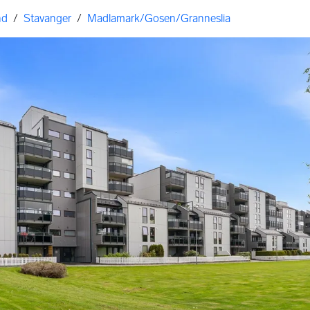
nd
/
Stavanger
/
Madlamark/Gosen/Granneslia