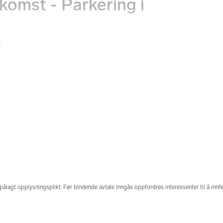
komst - Parkering i
d
tninger
Fellesgjeld
n
0 kr
214 514 kr
formue
Kommunale avg.
 kr
11 505 kr per år
pålagt opplysningsplikt. Før bindende avtale inngås oppfordres interessenter til å inn
 denne boligen solgt
Prisstatistikk