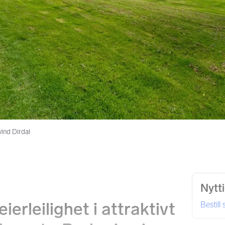
ind Dirdal
Nytt
erleilighet i attraktivt
Bestill