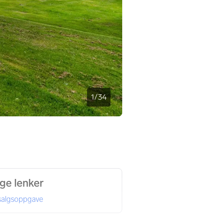
1
/
34
ige lenker
 salgsoppgave