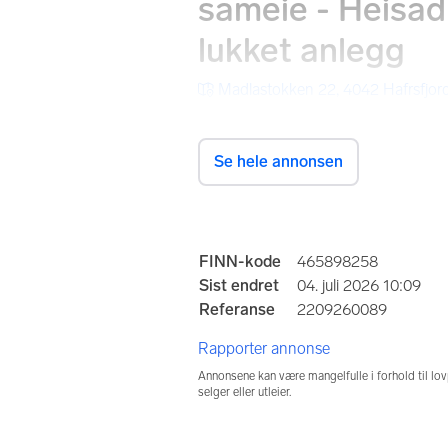
sameie - Heisad
lukket anlegg
Madlastokken 22, 4042 Hafrsfjor
Se hele annonsen
Prisantydning
3 590 000 kr
Totalpris
Omkos
Annonseinformasjo
FINN-kode
465898258
3 895 354 kr
90 84
Sist endret
04. juli 2026 10:09
Referanse
2209260089
Felleskost/mnd.
Felles
5 163 kr
10 572
Rapporter annonse
Formuesverdi
Annonsene kan være mangelfulle i forhold til lov
selger eller utleier.
740 810 kr
Hva er