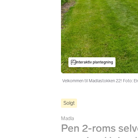
Interaktiv plantegning
Velkommen til Madlastokken 22! Foto: Eiv
Solgt
Madla
Pen 2-roms selvei