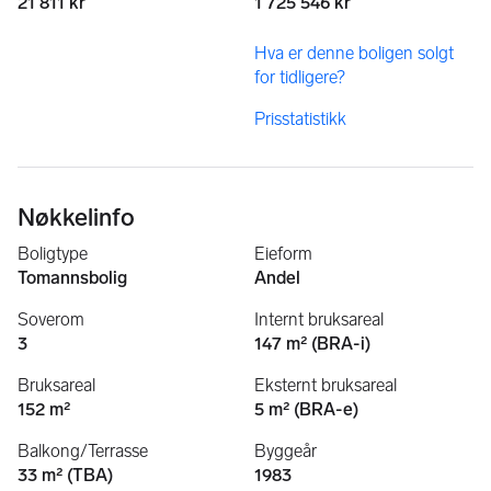
21 811 kr
1 725 546 kr
Hva er denne boligen solgt
for tidligere?
Prisstatistikk
Nøkkelinfo
Boligtype
Eieform
Tomannsbolig
Andel
Soverom
Internt bruksareal
3
147 m² (BRA-i)
Bruksareal
Eksternt bruksareal
152 m²
5 m² (BRA-e)
Balkong/Terrasse
Byggeår
33 m² (TBA)
1983