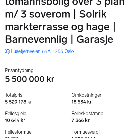
tomannsbolig over 3 plan
m/​ 3 soverom | Solrik
markterrasse og hage |
Barnevennlig | Garasje
Lusetjernveien 64A, 1253 Oslo
Prisantydning
5 500 000 kr
Totalpris
Omkostninger
5 529 178 kr
18 534 kr
Fellesgjeld
Felleskost/mnd.
10 644 kr
7 366 kr
Fellesformue
Formuesverdi