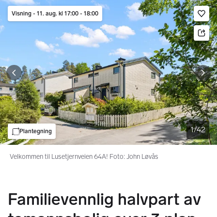
Bildegalleri
Gå til annonsen
Visning - 11. aug. kl 17:00 - 18:00
Le
1
/
42
Plantegning
Velkommen til Lusetjernveien 64A! Foto: John Løvås
Familievennlig halvpart av