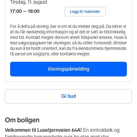
tirsdag, 11. august
17:00
– 18:00
Legg til i kalender
For å delta på visning, ber vi om at du melder deg på. Da sikrer vi
at du får nødvendig informasjon og at det er satt av tilstrekkelig
med tid. Kontakt megler dersom annet tidspunkt ønskes. Husk å
lese salgsoppgaven før visningen, så du stiller forberedt. Ønsker
du kun å bli holdt orientert, kan du fra eiendommens hjemmeside
få varsel om solgtpris, eller kontakte megler.
Visningspåmelding
Gi bud
Om boligen
Velkommen til Lusetjernveien 64A!
 En innholdsrik og 
familievennlig tomannsbolig over tre plan med stor 