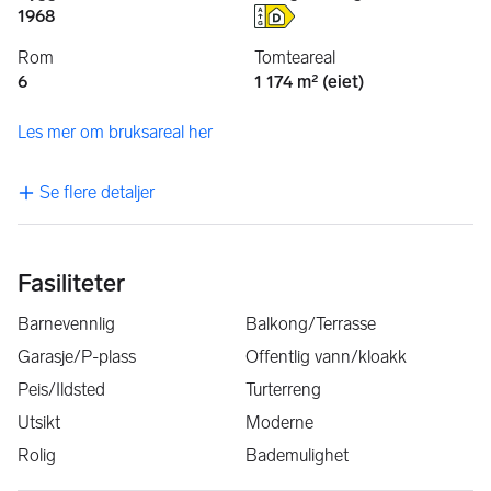
1968
Rom
Tomteareal
6
1 174 m² (eiet)
Les mer om bruksareal her
Se flere detaljer
Fasiliteter
Barnevennlig
Balkong/Terrasse
Garasje/P-plass
Offentlig vann/kloakk
Peis/Ildsted
Turterreng
Utsikt
Moderne
Rolig
Bademulighet