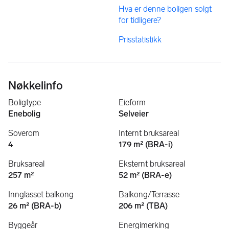
Hva er denne boligen solgt
for tidligere?
Prisstatistikk
Nøkkelinfo
Boligtype
Eieform
Enebolig
Selveier
Soverom
Internt bruksareal
4
179 m² (BRA-i)
Bruksareal
Eksternt bruksareal
257 m²
52 m² (BRA-e)
Innglasset balkong
Balkong/Terrasse
26 m² (BRA-b)
206 m² (TBA)
Byggeår
Energimerking