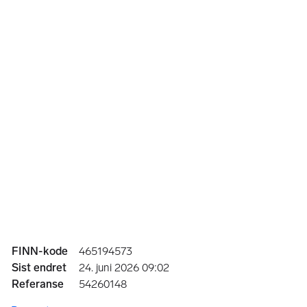
Annonseinformasjon
FINN-kode
465194573
Sist endret
24. juni 2026 09:02
Referanse
54260148