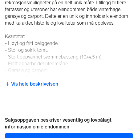
rekreasjonsmuligheter på en helt unik måte. I tillegg til flere 
terrasser og utesoner har eiendommen både vinterhage, 
garasje og carport. Dette er en unik og innholdsrik eiendom 
med karakter, historie og kvaliteter som må oppleves.
Kvaliteter:
- Høyt og fritt beliggende.
- Stor og solrik tomt.
- Stort oppvarmet svømmebasseng (10x4,5 m).
- Flott opparbeidet uteområde.
- Garasje og carport.
- Gode solforhold
- Privat og attraktiv beliggenhet.
Vis hele beskrivelsen
NB: Knappen for å vise hele beskrivelsen har kun en visuell effek
- Eiendom med særpreg og karakter.
Velkommen til visning!
Salgsoppgaven beskriver vesentlig og lovpålagt
informasjon om eiendommen