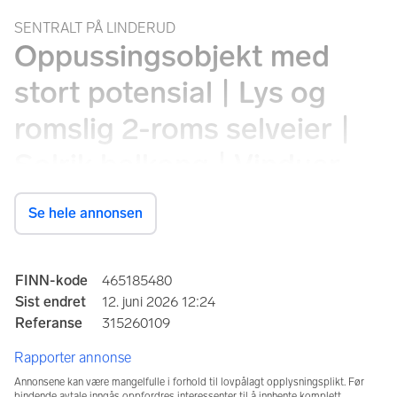
SENTRALT PÅ LINDERUD
Oppussingsobjekt med
stort potensial | Lys og
romslig 2-roms selveier |
Solrik balkong | Vinduer
fra 2013
Se hele annonsen
Linderudsletta 3A, 0593 Oslo
Annonseinformasjon
FINN-kode
465185480
Prisantydning
Sist endret
12. juni 2026 12:24
3 400 000 kr
Referanse
315260109
Rapporter annonse
Totalpris
Omkostninger
3 523 962 kr
87 040 kr
Annonsene kan være mangelfulle i forhold til lovpålagt opplysningsplikt. Før
bindende avtale inngås oppfordres interessenter til å innhente komplett