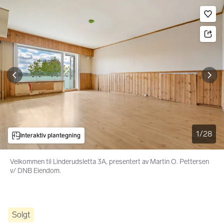
Bildegalleri
Gå til annonsen
Le
1
/
28
Interaktiv plantegning
Velkommen til Linderudsletta 3A, presentert av Martin O. Pettersen
v/ DNB Eiendom.
Solgt